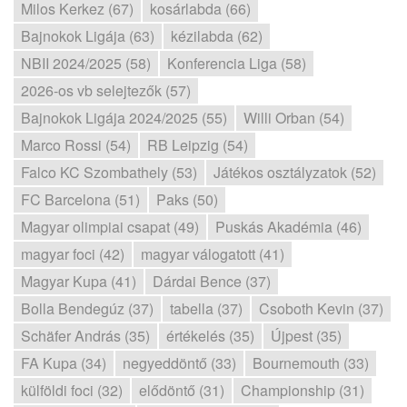
Milos Kerkez (67)
kosárlabda (66)
Bajnokok Ligája (63)
kézilabda (62)
NBII 2024/2025 (58)
Konferencia Liga (58)
2026-os vb selejtezők (57)
Bajnokok Ligája 2024/2025 (55)
Willi Orban (54)
Marco Rossi (54)
RB Leipzig (54)
Falco KC Szombathely (53)
Játékos osztályzatok (52)
FC Barcelona (51)
Paks (50)
Magyar olimpiai csapat (49)
Puskás Akadémia (46)
magyar foci (42)
magyar válogatott (41)
Magyar Kupa (41)
Dárdai Bence (37)
Bolla Bendegúz (37)
tabella (37)
Csoboth Kevin (37)
Schäfer András (35)
értékelés (35)
Újpest (35)
FA Kupa (34)
negyeddöntő (33)
Bournemouth (33)
külföldi foci (32)
elődöntő (31)
Championship (31)