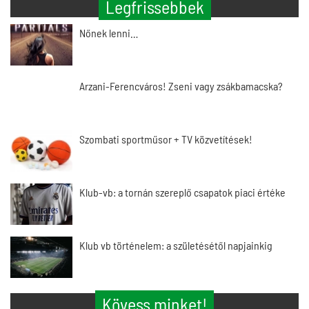
Legfrissebbek
Nőnek lenni…
Arzani-Ferencváros! Zseni vagy zsákbamacska?
Szombati sportműsor + TV közvetítések!
Klub-vb: a tornán szereplő csapatok piaci értéke
Klub vb történelem: a születésétől napjainkig
Kövess minket!