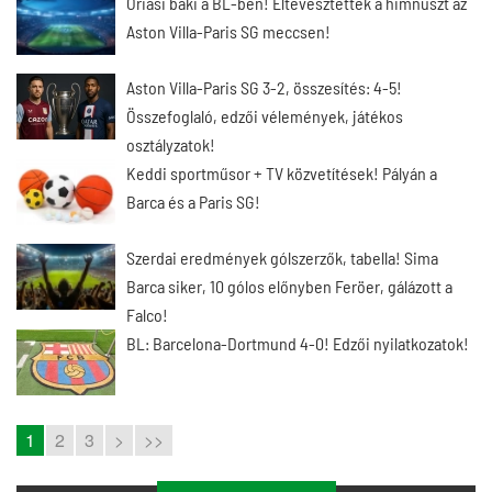
Óriási baki a BL-ben! Eltévesztették a himnuszt az
Aston Villa-Paris SG meccsen!
Aston Villa-Paris SG 3-2, összesítés: 4-5!
Összefoglaló, edzői vélemények, játékos
osztályzatok!
Keddi sportműsor + TV közvetítések! Pályán a
Barca és a Paris SG!
Szerdai eredmények gólszerzők, tabella! Sima
Barca siker, 10 gólos előnyben Feröer, gálázott a
Falco!
BL: Barcelona-Dortmund 4-0! Edzői nyilatkozatok!
1
2
3
>
>>