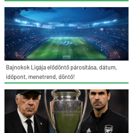
Bajnokok Ligája elődöntő párosítása, dátum,
időpont, menetrend, döntő!