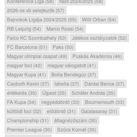
Konferencia Liga (58)
NBII 2024/2025 (58)
2026-os vb selejtezők (57)
Bajnokok Ligája 2024/2025 (55)
Willi Orban (54)
RB Leipzig (54)
Marco Rossi (54)
Falco KC Szombathely (53)
Játékos osztályzatok (52)
FC Barcelona (51)
Paks (50)
Magyar olimpiai csapat (49)
Puskás Akadémia (46)
magyar foci (42)
magyar válogatott (41)
Magyar Kupa (41)
Bolla Bendegúz (37)
Csoboth Kevin (37)
tabella (37)
Dárdai Bence (37)
értékelés (35)
Újpest (35)
Schäfer András (35)
FA Kupa (34)
negyeddöntő (33)
Bournemouth (33)
külföldi foci (32)
elődöntő (31)
Galatasaray (31)
Championship (31)
átlagnézőszám (30)
Premier League (30)
Szűcs Kornél (30)