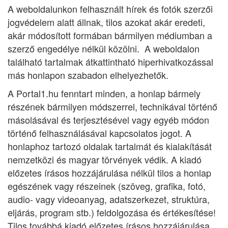
A weboldalunkon felhasznált hírek és fotók szerzői
jogvédelem alatt állnak, tilos azokat akár eredeti,
akár módosított formában bármilyen médiumban a
szerző engedélye nélkül közölni. A weboldalon
található tartalmak átkattintható hiperhivatkozással
más honlapon szabadon elhelyezhetők.
A Portal1.hu fenntart minden, a honlap bármely
részének bármilyen módszerrel, technikával történő
másolásával és terjesztésével vagy egyéb módon
történő felhasználásával kapcsolatos jogot. A
honlaphoz tartozó oldalak tartalmát és kialakítását
nemzetközi és magyar törvények védik. A kiadó
előzetes írásos hozzájárulása nélkül tilos a honlap
egészének vagy részeinek (szöveg, grafika, fotó,
audio- vagy videoanyag, adatszerkezet, struktúra,
eljárás, program stb.) feldolgozása és értékesítése!
Tilos továbbá kiadó előzetes írásos hozzájárulása