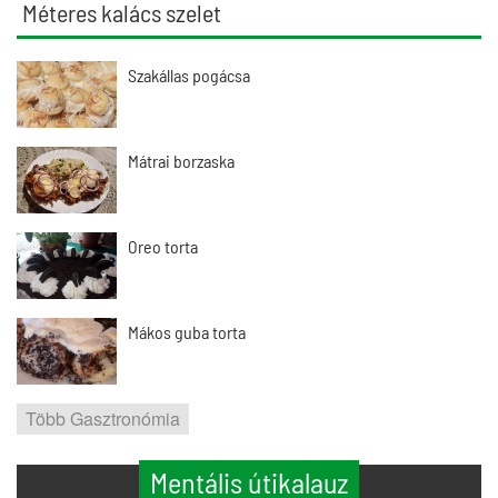
Méteres kalács szelet
Szakállas pogácsa
Mátrai borzaska
Oreo torta
Mákos guba torta
Több Gasztronómia
Mentális útikalauz