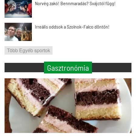
Norvég zakó! Bennmaradás? Svájctól függ!
Irreális oddsok a Szolnok–Falco döntőn!
Több Egyéb sportok
Gasztronómia