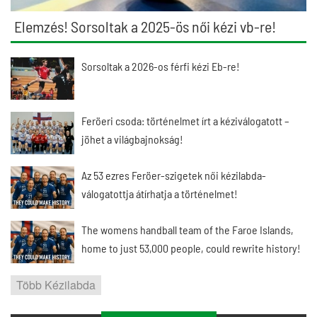
Elemzés! Sorsoltak a 2025-ös női kézi vb-re!
Sorsoltak a 2026-os férfi kézi Eb-re!
Feröeri csoda: történelmet írt a kéziválogatott –
jöhet a világbajnokság!
Az 53 ezres Feröer-szigetek női kézilabda-
válogatottja átírhatja a történelmet!
The womens handball team of the Faroe Islands,
home to just 53,000 people, could rewrite history!
Több Kézilabda