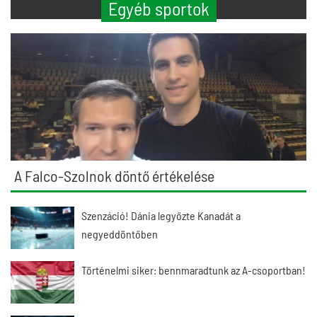
Egyéb sportok
A Falco-Szolnok döntő értékelése
Szenzáció! Dánia legyőzte Kanadát a
negyeddöntőben
Történelmi siker: bennmaradtunk az A-csoportban!