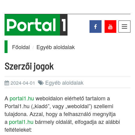
Toggl
navig
Főoldal
Egyéb aloldalak
Szerzői jogok
Egyéb aloldalak
2024-04-01
A
portal1.hu
weboldalon elérhető tartalom a
Portal1.hu („kiadó”, vagy „weboldal”) szellemi
tulajdona. Azzal, hogy a felhasználó megnyitja
a
portal1.hu
bármely oldalát, elfogadja az alábbi
feltételeket: