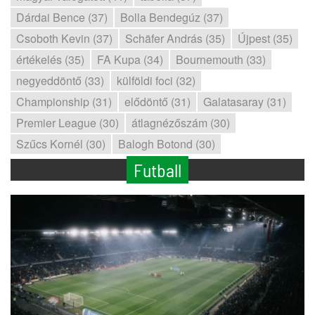
Dárdai Bence (37)
Bolla Bendegúz (37)
Csoboth Kevin (37)
Schäfer András (35)
Újpest (35)
értékelés (35)
FA Kupa (34)
Bournemouth (33)
negyeddöntő (33)
külföldi foci (32)
Championship (31)
elődöntő (31)
Galatasaray (31)
Premier League (30)
átlagnézőszám (30)
Szűcs Kornél (30)
Balogh Botond (30)
Futball