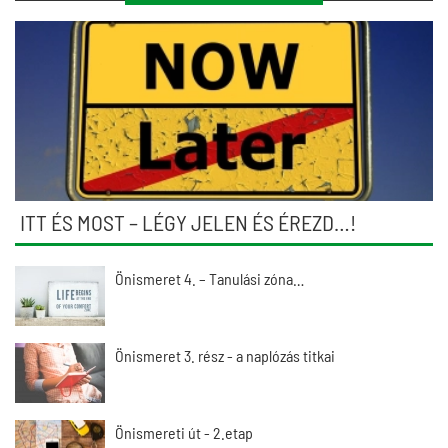
ITT ÉS MOST – LÉGY JELEN ÉS ÉREZD…!
Önismeret 4. – Tanulási zóna…
Önismeret 3. rész - a naplózás titkai
Önismereti út - 2.etap