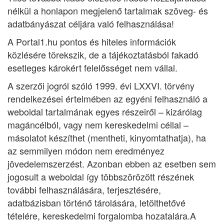
nélkül a honlapon megjelenő tartalmak szöveg- és
adatbányászat céljára való felhasználása!
A Portal1.hu pontos és hiteles információk
közlésére törekszik, de a tájékoztatásból fakadó
esetleges károkért felelősséget nem vállal.
A szerzői jogról szóló 1999. évi LXXVI. törvény
rendelkezései értelmében az egyéni felhasználó a
weboldal tartalmának egyes részeiről – kizárólag
magáncélból, vagy nem kereskedelmi céllal –
másolatot készíthet (mentheti, kinyomtathatja), ha
az semmilyen módon nem eredményez
jövedelemszerzést. Azonban ebben az esetben sem
jogosult a weboldal így többszörözött részének
további felhasználására, terjesztésére,
adatbázisban történő tárolására, letölthetővé
tételére, kereskedelmi forgalomba hozatalára.A