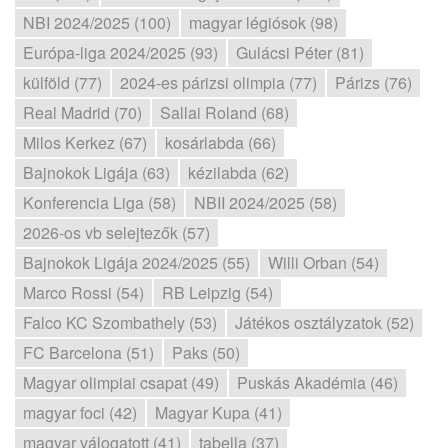
NBI 2024/2025 (100)
magyar légiósok (98)
Európa-liga 2024/2025 (93)
Gulácsi Péter (81)
külföld (77)
2024-es párizsi olimpia (77)
Párizs (76)
Real Madrid (70)
Sallai Roland (68)
Milos Kerkez (67)
kosárlabda (66)
Bajnokok Ligája (63)
kézilabda (62)
Konferencia Liga (58)
NBII 2024/2025 (58)
2026-os vb selejtezők (57)
Bajnokok Ligája 2024/2025 (55)
Willi Orban (54)
Marco Rossi (54)
RB Leipzig (54)
Falco KC Szombathely (53)
Játékos osztályzatok (52)
FC Barcelona (51)
Paks (50)
Magyar olimpiai csapat (49)
Puskás Akadémia (46)
magyar foci (42)
Magyar Kupa (41)
magyar válogatott (41)
tabella (37)