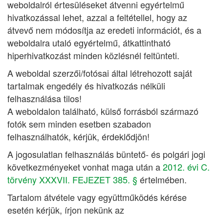
weboldalról értesüléseket átvenni egyértelmű
hivatkozással lehet, azzal a feltétellel, hogy az
átvevő nem módosítja az eredeti információt, és a
weboldalra utaló egyértelmű, átkattintható
hiperhivatkozást minden közlésnél feltünteti.
A weboldal szerzői/fotósai által létrehozott saját
tartalmak engedély és hivatkozás nélküli
felhasználása tilos!
A weboldalon található, külső forrásból származó
fotók sem minden esetben szabadon
felhasználhatók, kérjük, érdeklődjön!
A jogosulatlan felhasználás büntető- és polgári jogi
következményeket vonhat maga után a
2012. évi C.
törvény XXXVII. FEJEZET 385. §
értelmében.
Tartalom átvétele vagy együttműködés kérése
esetén kérjük, írjon nekünk az