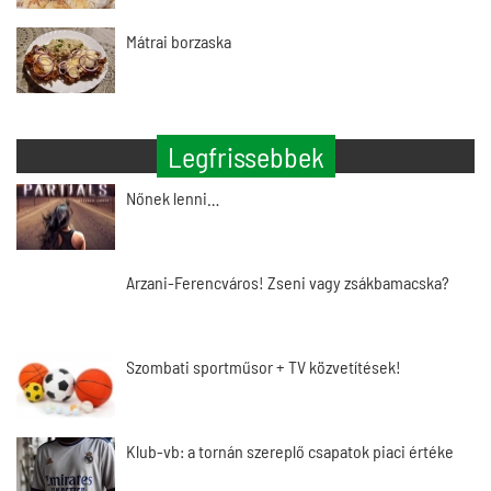
Mátrai borzaska
Legfrissebbek
Nőnek lenni…
Arzani-Ferencváros! Zseni vagy zsákbamacska?
Szombati sportműsor + TV közvetítések!
Klub-vb: a tornán szereplő csapatok piaci értéke