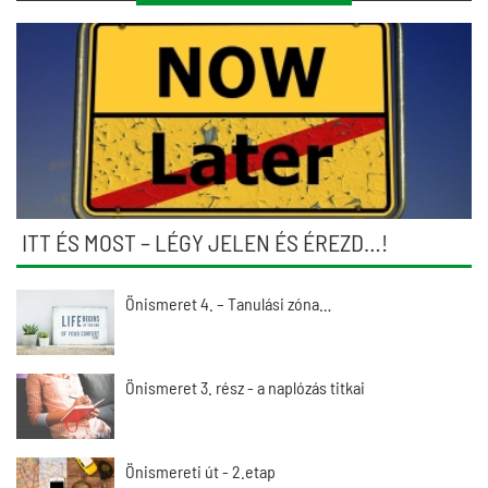
ITT ÉS MOST – LÉGY JELEN ÉS ÉREZD…!
Önismeret 4. – Tanulási zóna…
Önismeret 3. rész - a naplózás titkai
Önismereti út - 2.etap