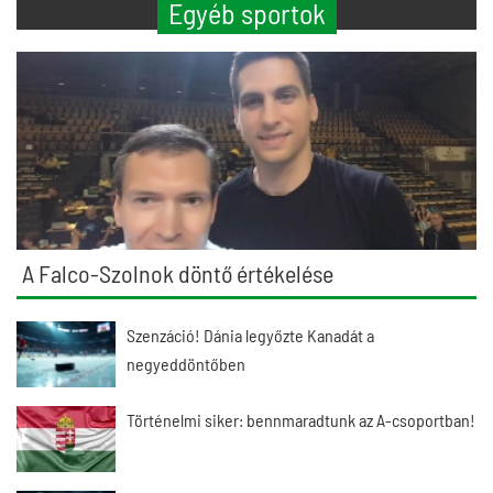
Egyéb sportok
A Falco-Szolnok döntő értékelése
Szenzáció! Dánia legyőzte Kanadát a
negyeddöntőben
Történelmi siker: bennmaradtunk az A-csoportban!