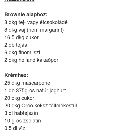
Brownie alaphoz:
8 dkg tej- vagy étcsokoládé
8 dkg vaj (nem margarin!)
16.5 dkg cukor
2 db tojás
6 dkg finomliszt
2 dkg holland kakaópor
Krémhez:
25 dkg mascarpone
1 db 375g-os natúr joghurt
20 dkg cukor
20 dkg Oreo keksz töltelékestül
3 dl habtejszìn
10 g-os zselatin
0.5 dl vìz