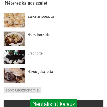
Méteres kalács szelet
Szakállas pogácsa
Mátrai borzaska
Oreo torta
Mákos guba torta
Több Gasztronómia
Mentális útikalauz