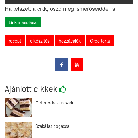
Ha tetszett a cikk, oszd meg ismerőseiddel is!
Link másolása
recept
elkészítés
hozzávalók
Oreo torta
Ajánlott cikkek
Méteres kalács szelet
Szakállas pogácsa