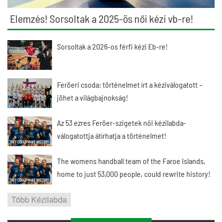
Elemzés! Sorsoltak a 2025-ös női kézi vb-re!
Sorsoltak a 2026-os férfi kézi Eb-re!
Feröeri csoda: történelmet írt a kéziválogatott –
jöhet a világbajnokság!
Az 53 ezres Feröer-szigetek női kézilabda-
válogatottja átírhatja a történelmet!
The womens handball team of the Faroe Islands,
home to just 53,000 people, could rewrite history!
Több Kézilabda