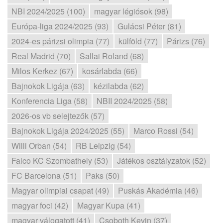
NBI 2024/2025 (100)
magyar légiósok (98)
Európa-liga 2024/2025 (93)
Gulácsi Péter (81)
2024-es párizsi olimpia (77)
külföld (77)
Párizs (76)
Real Madrid (70)
Sallai Roland (68)
Milos Kerkez (67)
kosárlabda (66)
Bajnokok Ligája (63)
kézilabda (62)
Konferencia Liga (58)
NBII 2024/2025 (58)
2026-os vb selejtezők (57)
Bajnokok Ligája 2024/2025 (55)
Marco Rossi (54)
Willi Orban (54)
RB Leipzig (54)
Falco KC Szombathely (53)
Játékos osztályzatok (52)
FC Barcelona (51)
Paks (50)
Magyar olimpiai csapat (49)
Puskás Akadémia (46)
magyar foci (42)
Magyar Kupa (41)
magyar válogatott (41)
Csoboth Kevin (37)