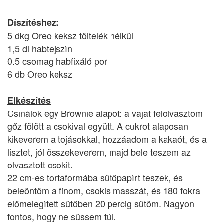
Díszítéshez:
5 dkg Oreo keksz töltelék nélkül
1,5 dl habtejszìn
0.5 csomag habfixáló por
6 db Oreo keksz
Elkészítés
Csinálok egy Brownie alapot: a vajat felolvasztom
gőz fölött a csokival együtt. A cukrot alaposan
kikeverem a tojásokkal, hozzáadom a kakaót, és a
lisztet, jól összekeverem, majd bele teszem az
olvasztott csokit.
22 cm-es tortaformába sütőpapìrt teszek, és
beleöntöm a finom, csokis masszát, és 180 fokra
előmelegìtett sütőben 20 percig sütöm. Nagyon
fontos, hogy ne süssem túl.