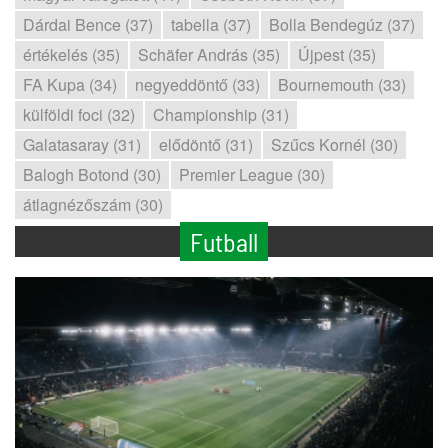
Dárdai Bence (37)
tabella (37)
Bolla Bendegúz (37)
értékelés (35)
Schäfer András (35)
Újpest (35)
FA Kupa (34)
negyeddöntő (33)
Bournemouth (33)
külföldi foci (32)
Championship (31)
Galatasaray (31)
elődöntő (31)
Szűcs Kornél (30)
Balogh Botond (30)
Premier League (30)
átlagnézőszám (30)
Futball