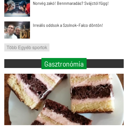
Norvég zakó! Bennmaradás? Svájctól függ!
Irreális oddsok a Szolnok–Falco döntőn!
Több Egyéb sportok
Gasztronómia