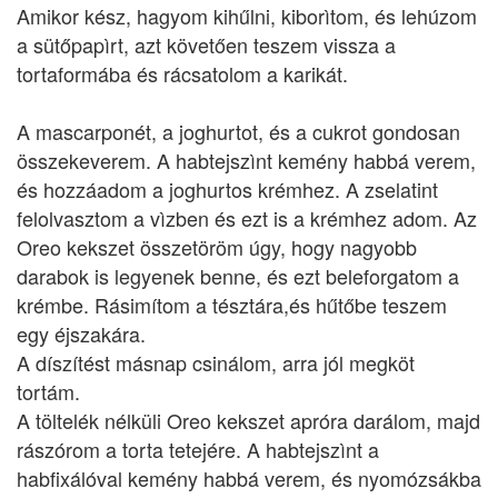
Amikor kész, hagyom kihűlni, kiborìtom, és lehúzom
a sütőpapìrt, azt követően teszem vissza a
tortaformába és rácsatolom a karikát.
A mascarponét, a joghurtot, és a cukrot gondosan
összekeverem. A habtejszìnt kemény habbá verem,
és hozzáadom a joghurtos krémhez. A zselatint
felolvasztom a vìzben és ezt is a krémhez adom. Az
Oreo kekszet összetöröm úgy, hogy nagyobb
darabok is legyenek benne, és ezt beleforgatom a
krémbe. Rásimítom a tésztára,és hűtőbe teszem
egy éjszakára.
A díszítést másnap csinálom, arra jól megköt
tortám.
A töltelék nélküli Oreo kekszet apróra darálom, majd
rászórom a torta tetejére. A habtejszìnt a
habfixálóval kemény habbá verem, és nyomózsákba