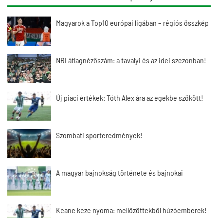
Magyarok a Top10 európai ligában – régiós összkép
NBI átlagnézőszám: a tavalyi és az idei szezonban!
Új piaci értékek: Tóth Alex ára az egekbe szökött!
Szombati sporteredmények!
A magyar bajnokság története és bajnokai
Keane keze nyoma: mellőzöttekből húzóemberek!