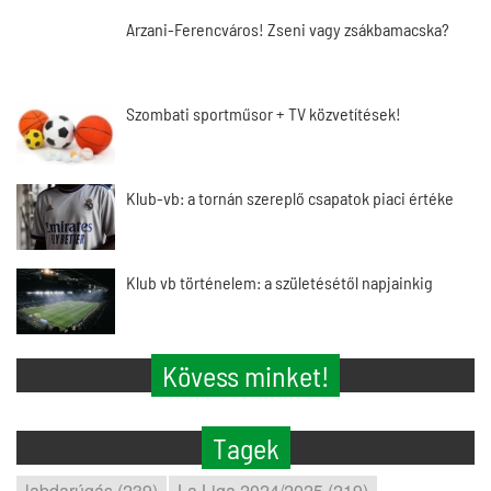
Arzani-Ferencváros! Zseni vagy zsákbamacska?
Szombati sportműsor + TV közvetítések!
Klub-vb: a tornán szereplő csapatok piaci értéke
Klub vb történelem: a születésétől napjainkig
Kövess minket!
Tagek
labdarúgás (239)
La Liga 2024/2025 (219)