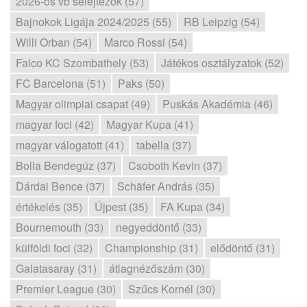
2026-os vb selejtezők (57)
Bajnokok Ligája 2024/2025 (55)
RB Leipzig (54)
Willi Orban (54)
Marco Rossi (54)
Falco KC Szombathely (53)
Játékos osztályzatok (52)
FC Barcelona (51)
Paks (50)
Magyar olimpiai csapat (49)
Puskás Akadémia (46)
magyar foci (42)
Magyar Kupa (41)
magyar válogatott (41)
tabella (37)
Bolla Bendegúz (37)
Csoboth Kevin (37)
Dárdai Bence (37)
Schäfer András (35)
értékelés (35)
Újpest (35)
FA Kupa (34)
Bournemouth (33)
negyeddöntő (33)
külföldi foci (32)
Championship (31)
elődöntő (31)
Galatasaray (31)
átlagnézőszám (30)
Premier League (30)
Szűcs Kornél (30)