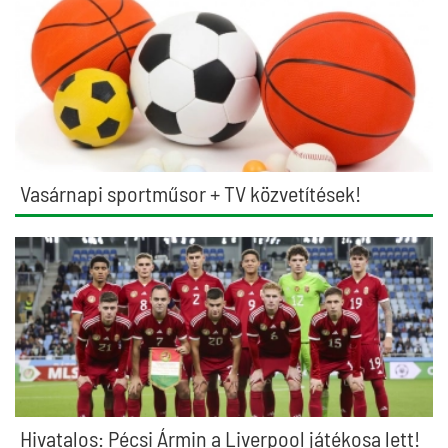
Vasárnapi sportműsor + TV közvetítések!
Hivatalos: Pécsi Ármin a Liverpool játékosa lett!