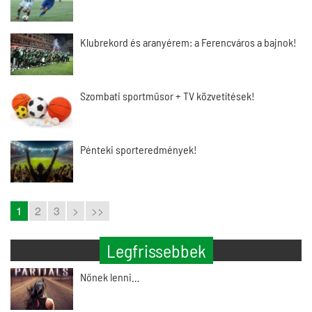
Klubrekord és aranyérem: a Ferencváros a bajnok!
Szombati sportműsor + TV közvetítések!
Pénteki sporteredmények!
1
2
3
>
>>
Legfrissebbek
Nőnek lenni…