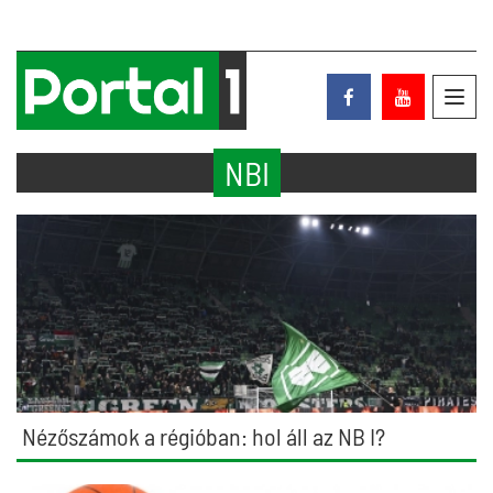
Toggl
navig
NBI
Nézőszámok a régióban: hol áll az NB I?