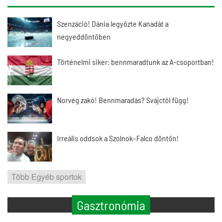
Szenzáció! Dánia legyőzte Kanadát a
negyeddöntőben
Történelmi siker: bennmaradtunk az A-csoportban!
Norvég zakó! Bennmaradás? Svájctól függ!
Irreális oddsok a Szolnok–Falco döntőn!
Több Egyéb sportok
Gasztronómia