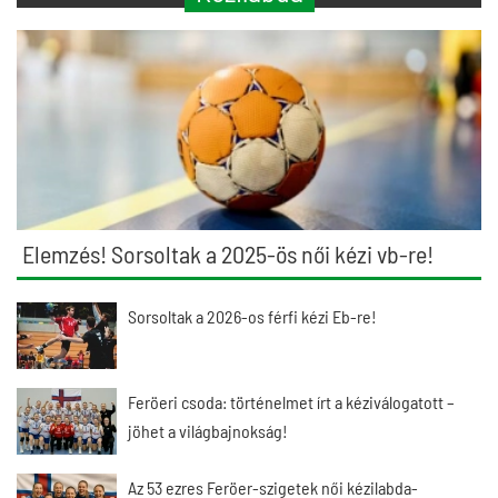
Elemzés! Sorsoltak a 2025-ös női kézi vb-re!
Sorsoltak a 2026-os férfi kézi Eb-re!
Feröeri csoda: történelmet írt a kéziválogatott –
jöhet a világbajnokság!
Az 53 ezres Feröer-szigetek női kézilabda-