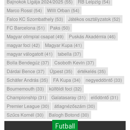
Bajnokok Ligája 2024/2025 (55)
RB Leipzig (54)
Marco Rossi (54)
Willi Orban (54)
Falco KC Szombathely (53)
Játékos osztályzatok (52)
FC Barcelona (51)
Paks (50)
Magyar olimpiai csapat (49)
Puskás Akadémia (46)
magyar foci (42)
Magyar Kupa (41)
magyar válogatott (41)
tabella (37)
Bolla Bendegúz (37)
Csoboth Kevin (37)
Dárdai Bence (37)
Újpest (35)
értékelés (35)
Schäfer András (35)
FA Kupa (34)
negyeddöntő (33)
Bournemouth (33)
külföldi foci (32)
Championship (31)
Galatasaray (31)
elődöntő (31)
Premier League (30)
átlagnézőszám (30)
Szűcs Kornél (30)
Balogh Botond (30)
Futball