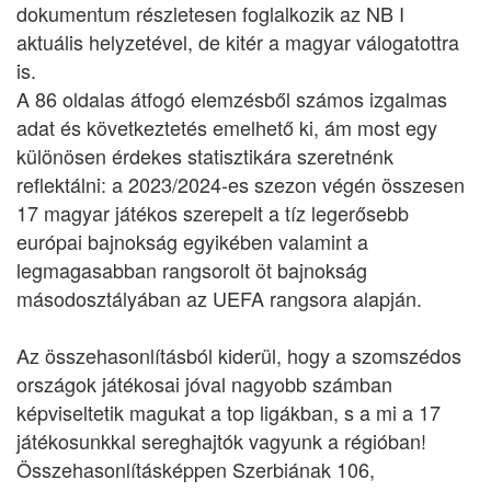
dokumentum részletesen foglalkozik az NB I
aktuális helyzetével, de kitér a magyar válogatottra
is.
A 86 oldalas átfogó elemzésből számos izgalmas
adat és következtetés emelhető ki, ám most egy
különösen érdekes statisztikára szeretnénk
reflektálni: a 2023/2024-es szezon végén összesen
17 magyar játékos szerepelt a tíz legerősebb
európai bajnokság egyikében valamint a
legmagasabban rangsorolt öt bajnokság
másodosztályában az UEFA rangsora alapján.
Az összehasonlításból kiderül, hogy a szomszédos
országok játékosai jóval nagyobb számban
képviseltetik magukat a top ligákban, s a mi a 17
játékosunkkal sereghajtók vagyunk a régióban!
Összehasonlításképpen Szerbiának 106,