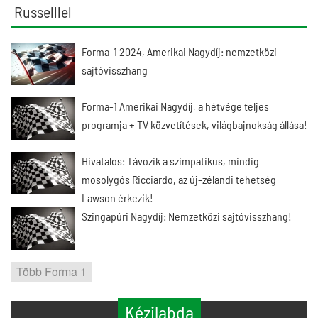
Russelllel
Forma-1 2024, Amerikai Nagydíj: nemzetközi
sajtóvisszhang
Forma-1 Amerikai Nagydíj, a hétvége teljes
programja + TV közvetítések, világbajnokság állása!
Hivatalos: Távozik a szimpatikus, mindig
mosolygós Ricciardo, az új-zélandi tehetség
Lawson érkezik!
Szingapúri Nagydíj: Nemzetközi sajtóvisszhang!
Több Forma 1
Kézilabda