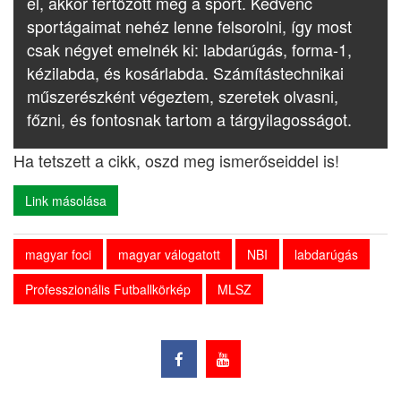
el, akkor fertőzött meg a sport. Kedvenc
sportágaimat nehéz lenne felsorolni, így most
csak négyet emelnék ki: labdarúgás, forma-1,
kézilabda, és kosárlabda. Számítástechnikai
műszerészként végeztem, szeretek olvasni,
főzni, és fontosnak tartom a tárgyilagosságot.
Ha tetszett a cikk, oszd meg ismerőseiddel is!
Link másolása
magyar foci
magyar válogatott
NBI
labdarúgás
Professzionális Futballkörkép
MLSZ