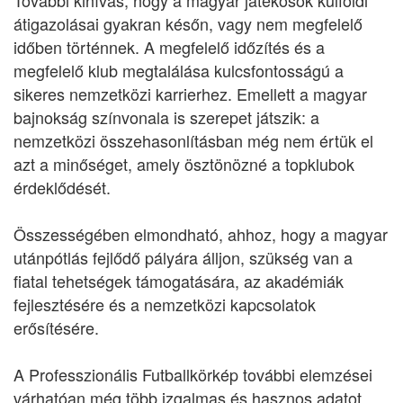
További kihívás, hogy a magyar játékosok külföldi
átigazolásai gyakran későn, vagy nem megfelelő
időben történnek. A megfelelő időzítés és a
megfelelő klub megtalálása kulcsfontosságú a
sikeres nemzetközi karrierhez. Emellett a magyar
bajnokság színvonala is szerepet játszik: a
nemzetközi összehasonlításban még nem értük el
azt a minőséget, amely ösztönözné a topklubok
érdeklődését.
Összességében elmondható, ahhoz, hogy a magyar
utánpótlás fejlődő pályára álljon, szükség van a
fiatal tehetségek támogatására, az akadémiák
fejlesztésére és a nemzetközi kapcsolatok
erősítésére.
A Professzionális Futballkörkép további elemzései
várhatóan még több izgalmas és hasznos adatot