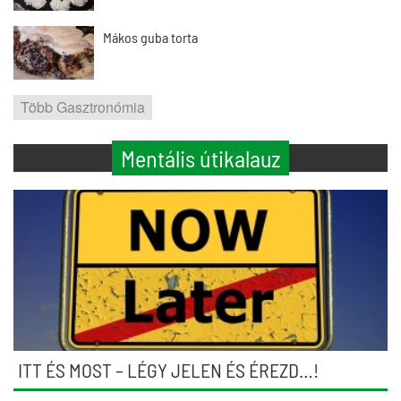
Mákos guba torta
Több Gasztronómia
Mentális útikalauz
ITT ÉS MOST – LÉGY JELEN ÉS ÉREZD…!