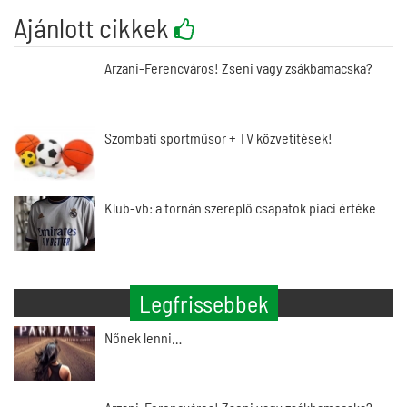
Ajánlott cikkek
Arzani-Ferencváros! Zseni vagy zsákbamacska?
Szombati sportműsor + TV közvetítések!
Klub-vb: a tornán szereplő csapatok piaci értéke
Legfrissebbek
Nőnek lenni…