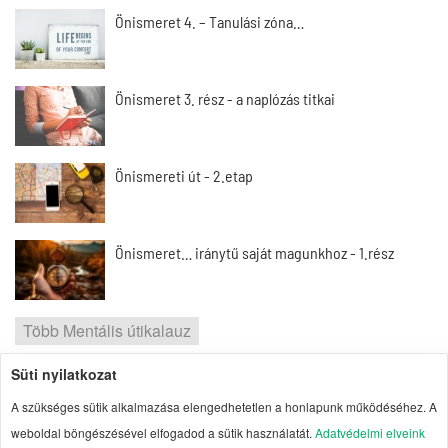
Önismeret 4. – Tanulási zóna…
Önismeret 3. rész - a naplózás titkai
Önismereti út - 2.etap
Önismeret… iránytű saját magunkhoz - 1.rész
Több Mentális útikalauz
Süti nyilatkozat
2026 | Portal1 | A lelkes amatőr nézőpontja
A szükséges sütik alkalmazása elengedhetetlen a honlapunk működéséhez. A
Szerzői jogok
| Adatvédelmi elvek
| Süti
weboldal böngészésével elfogadod a sütik használatát.
Adatvédelmi elveink