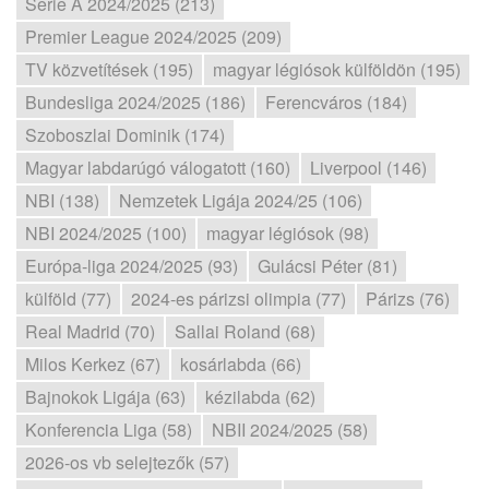
Serie A 2024/2025 (213)
Premier League 2024/2025 (209)
TV közvetítések (195)
magyar légiósok külföldön (195)
Bundesliga 2024/2025 (186)
Ferencváros (184)
Szoboszlai Dominik (174)
Magyar labdarúgó válogatott (160)
Liverpool (146)
NBI (138)
Nemzetek Ligája 2024/25 (106)
NBI 2024/2025 (100)
magyar légiósok (98)
Európa-liga 2024/2025 (93)
Gulácsi Péter (81)
külföld (77)
2024-es párizsi olimpia (77)
Párizs (76)
Real Madrid (70)
Sallai Roland (68)
Milos Kerkez (67)
kosárlabda (66)
Bajnokok Ligája (63)
kézilabda (62)
Konferencia Liga (58)
NBII 2024/2025 (58)
2026-os vb selejtezők (57)