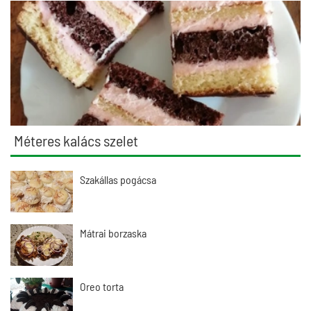
Méteres kalács szelet
Szakállas pogácsa
Mátrai borzaska
Oreo torta