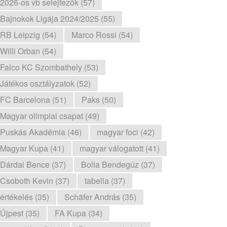
2026-os vb selejtezők (57)
Bajnokok Ligája 2024/2025 (55)
RB Leipzig (54)
Marco Rossi (54)
Willi Orban (54)
Falco KC Szombathely (53)
Játékos osztályzatok (52)
FC Barcelona (51)
Paks (50)
Magyar olimpiai csapat (49)
Puskás Akadémia (46)
magyar foci (42)
Magyar Kupa (41)
magyar válogatott (41)
Dárdai Bence (37)
Bolla Bendegúz (37)
Csoboth Kevin (37)
tabella (37)
értékelés (35)
Schäfer András (35)
Újpest (35)
FA Kupa (34)