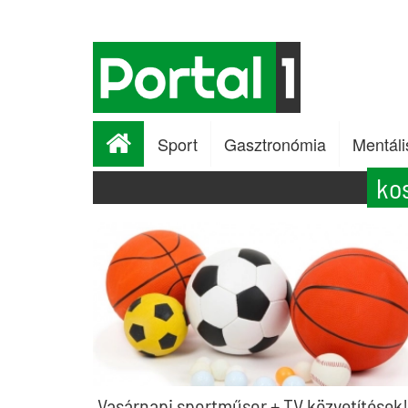
Sport
Gasztronómia
Mentáli
ko
Vasárnapi sportműsor + TV közvetítések!