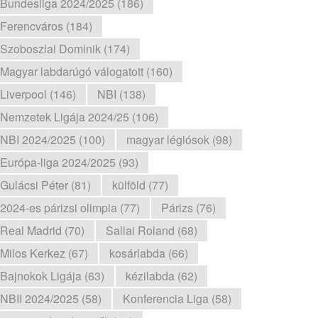
Bundesliga 2024/2025 (186)
Ferencváros (184)
Szoboszlai Dominik (174)
Magyar labdarúgó válogatott (160)
Liverpool (146)
NBI (138)
Nemzetek Ligája 2024/25 (106)
NBI 2024/2025 (100)
magyar légiósok (98)
Európa-liga 2024/2025 (93)
Gulácsi Péter (81)
külföld (77)
2024-es párizsi olimpia (77)
Párizs (76)
Real Madrid (70)
Sallai Roland (68)
Milos Kerkez (67)
kosárlabda (66)
Bajnokok Ligája (63)
kézilabda (62)
NBII 2024/2025 (58)
Konferencia Liga (58)