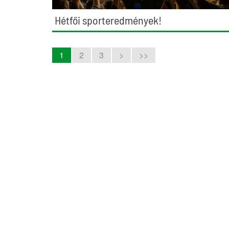
Hétfői sporteredmények!
1
2
3
>
>>