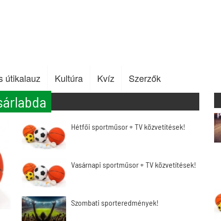
s útikalauz
Kultúra
Kvíz
Szerzők
sárlabda
Hétfői sportműsor + TV közvetítések!
Vasárnapi sportműsor + TV közvetítések!
Szombati sporteredmények!