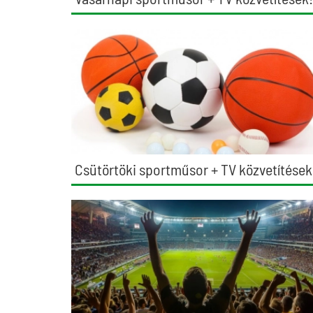
Csütörtöki sportműsor + TV közvetítések