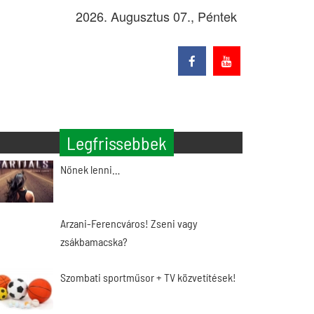
2026. Augusztus 07., Péntek
Legfrissebbek
Nőnek lenni…
Arzani-Ferencváros! Zseni vagy
zsákbamacska?
Szombati sportműsor + TV közvetítések!