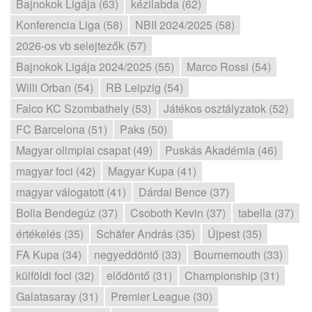
Bajnokok Ligája (63)
kézilabda (62)
Konferencia Liga (58)
NBII 2024/2025 (58)
2026-os vb selejtezők (57)
Bajnokok Ligája 2024/2025 (55)
Marco Rossi (54)
Willi Orban (54)
RB Leipzig (54)
Falco KC Szombathely (53)
Játékos osztályzatok (52)
FC Barcelona (51)
Paks (50)
Magyar olimpiai csapat (49)
Puskás Akadémia (46)
magyar foci (42)
Magyar Kupa (41)
magyar válogatott (41)
Dárdai Bence (37)
Bolla Bendegúz (37)
Csoboth Kevin (37)
tabella (37)
értékelés (35)
Schäfer András (35)
Újpest (35)
FA Kupa (34)
negyeddöntő (33)
Bournemouth (33)
külföldi foci (32)
elődöntő (31)
Championship (31)
Galatasaray (31)
Premier League (30)