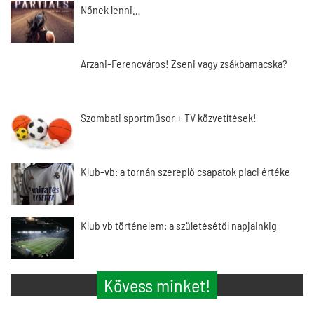
Nőnek lenni…
Arzani-Ferencváros! Zseni vagy zsákbamacska?
Szombati sportműsor + TV közvetítések!
Klub-vb: a tornán szereplő csapatok piaci értéke
Klub vb történelem: a születésétől napjainkig
Kövess minket!