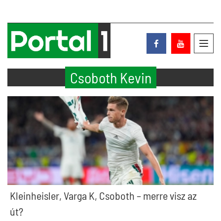
Toggl
navig
Csoboth Kevin
Kleinheisler, Varga K, Csoboth – merre visz az
út?