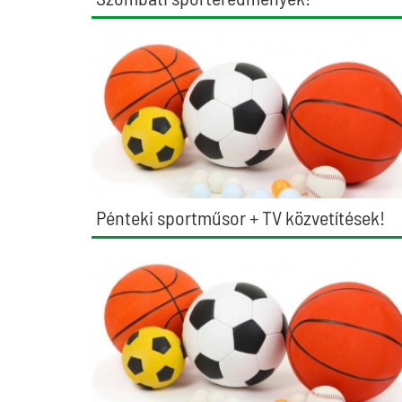
Pénteki sportműsor + TV közvetítések!