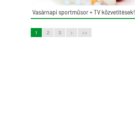
Vasárnapi sportműsor + TV közvetítések!
1
2
3
>
>>