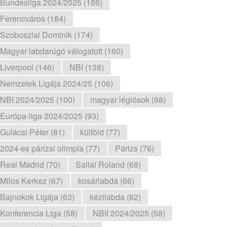
Bundesliga 2024/2025 (186)
Ferencváros (184)
Szoboszlai Dominik (174)
Magyar labdarúgó válogatott (160)
Liverpool (146)
NBI (138)
Nemzetek Ligája 2024/25 (106)
NBI 2024/2025 (100)
magyar légiósok (98)
Európa-liga 2024/2025 (93)
Gulácsi Péter (81)
külföld (77)
2024-es párizsi olimpia (77)
Párizs (76)
Real Madrid (70)
Sallai Roland (68)
Milos Kerkez (67)
kosárlabda (66)
Bajnokok Ligája (63)
kézilabda (62)
Konferencia Liga (58)
NBII 2024/2025 (58)