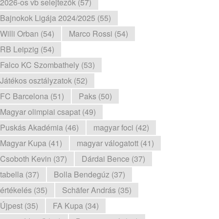
2026-os vb selejtezők (57)
Bajnokok Ligája 2024/2025 (55)
Willi Orban (54)
Marco Rossi (54)
RB Leipzig (54)
Falco KC Szombathely (53)
Játékos osztályzatok (52)
FC Barcelona (51)
Paks (50)
Magyar olimpiai csapat (49)
Puskás Akadémia (46)
magyar foci (42)
Magyar Kupa (41)
magyar válogatott (41)
Csoboth Kevin (37)
Dárdai Bence (37)
tabella (37)
Bolla Bendegúz (37)
értékelés (35)
Schäfer András (35)
Újpest (35)
FA Kupa (34)