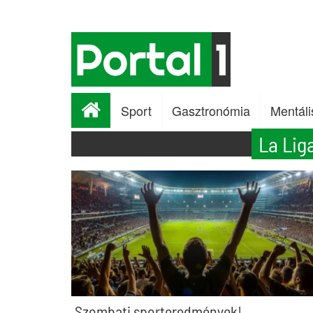
Sport
Gasztronómia
Mentáli
La Lig
Szombati sporteredmények!