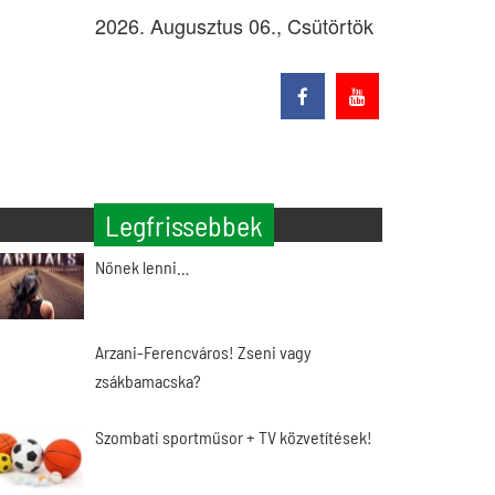
2026. Augusztus 06., Csütörtök
Legfrissebbek
Nőnek lenni…
Arzani-Ferencváros! Zseni vagy
zsákbamacska?
Szombati sportműsor + TV közvetítések!