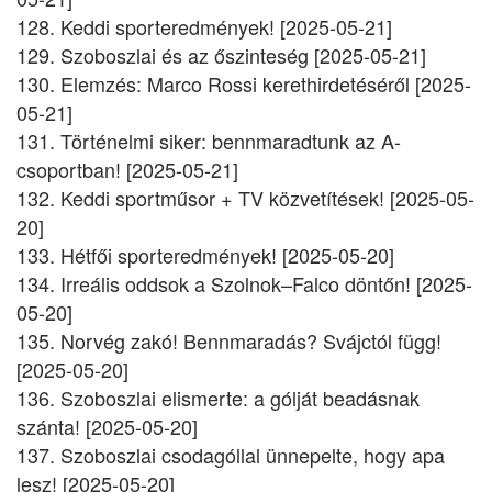
128. Keddi sporteredmények! [2025-05-21]
129. Szoboszlai és az őszinteség [2025-05-21]
130. Elemzés: Marco Rossi kerethirdetéséről [2025-
05-21]
131. Történelmi siker: bennmaradtunk az A-
csoportban! [2025-05-21]
132. Keddi sportműsor + TV közvetítések! [2025-05-
20]
133. Hétfői sporteredmények! [2025-05-20]
134. Irreális oddsok a Szolnok–Falco döntőn! [2025-
05-20]
135. Norvég zakó! Bennmaradás? Svájctól függ!
[2025-05-20]
136. Szoboszlai elismerte: a gólját beadásnak
szánta! [2025-05-20]
137. Szoboszlai csodagóllal ünnepelte, hogy apa
lesz! [2025-05-20]