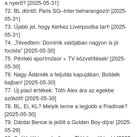
a nyerő? [2025-05-31]
72. BL döntő: Paris SG–Inter beharangozó! [2025-
05-31]
73. Újabb jel, hogy Kerkez Liverpoolba tart! [2025-
05-31]
74. „Tévedtem: Dominik valójában nagyon is jó
focista" [2025-05-30]
75. Pénteki sportműsor + TV közvetítések! [2025-
05-30]
76. Nagy Ádámék a feljutás kapujában, Bolláék
bajban! [2025-05-30]
77. Új piaci értékek: Tóth Alex ára az egekbe
szökött! [2025-05-30]
78. BL, El, KL? Melyik lenne a legjobb a Fradinak?
[2025-05-30]
79. Dárdai Bence is jelölt a Golden Boy-díjra! [2025-
05-29]