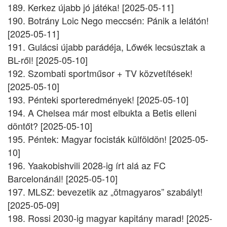
189. Kerkez újabb jó játéka! [2025-05-11]
190. Botrány Loic Nego meccsén: Pánik a lelátón!
[2025-05-11]
191. Gulácsi újabb parádéja, Lőwék lecsúsztak a
BL-ről! [2025-05-10]
192. Szombati sportműsor + TV közvetítések!
[2025-05-10]
193. Pénteki sporteredmények! [2025-05-10]
194. A Chelsea már most elbukta a Betis elleni
döntőt? [2025-05-10]
195. Péntek: Magyar focisták külföldön! [2025-05-
10]
196. Yaakobishvili 2028-ig írt alá az FC
Barcelonánál! [2025-05-10]
197. MLSZ: bevezetik az „ötmagyaros” szabályt!
[2025-05-09]
198. Rossi 2030-ig magyar kapitány marad! [2025-