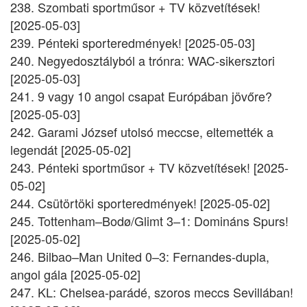
238. Szombati sportműsor + TV közvetítések!
[2025-05-03]
239. Pénteki sporteredmények! [2025-05-03]
240. Negyedosztályból a trónra: WAC-sikersztori
[2025-05-03]
241. 9 vagy 10 angol csapat Európában jövőre?
[2025-05-03]
242. Garami József utolsó meccse, eltemették a
legendát [2025-05-02]
243. Pénteki sportműsor + TV közvetítések! [2025-
05-02]
244. Csütörtöki sporteredmények! [2025-05-02]
245. Tottenham–Bodø/Glimt 3–1: Domináns Spurs!
[2025-05-02]
246. Bilbao–Man United 0–3: Fernandes-dupla,
angol gála [2025-05-02]
247. KL: Chelsea-parádé, szoros meccs Sevillában!