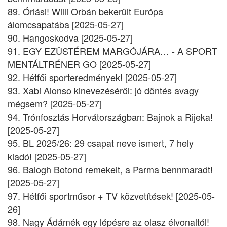
89. Óriási! Willi Orbán bekerült Európa
álomcsapatába [2025-05-27]
90. Hangoskodva [2025-05-27]
91. EGY EZÜSTÉREM MARGÓJÁRA… - A SPORT
MENTÁLTRÉNER GO [2025-05-27]
92. Hétfői sporteredmények! [2025-05-27]
93. Xabi Alonso kinevezéséről: jó döntés avagy
mégsem? [2025-05-27]
94. Trónfosztás Horvátországban: Bajnok a Rijeka!
[2025-05-27]
95. BL 2025/26: 29 csapat neve ismert, 7 hely
kiadó! [2025-05-27]
96. Balogh Botond remekelt, a Parma bennmaradt!
[2025-05-27]
97. Hétfői sportműsor + TV közvetítések! [2025-05-
26]
98. Nagy Ádámék egy lépésre az olasz élvonaltól!