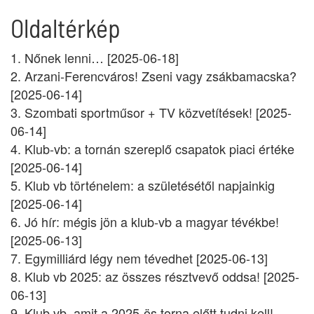
Oldaltérkép
1. Nőnek lenni… [2025-06-18]
2. Arzani-Ferencváros! Zseni vagy zsákbamacska?
[2025-06-14]
3. Szombati sportműsor + TV közvetítések! [2025-
06-14]
4. Klub-vb: a tornán szereplő csapatok piaci értéke
[2025-06-14]
5. Klub vb történelem: a születésétől napjainkig
[2025-06-14]
6. Jó hír: mégis jön a klub-vb a magyar tévékbe!
[2025-06-13]
7. Egymilliárd légy nem tévedhet [2025-06-13]
8. Klub vb 2025: az összes résztvevő oddsa! [2025-
06-13]
9. Klub vb, amit a 2025-ös torna előtt tudni kell!