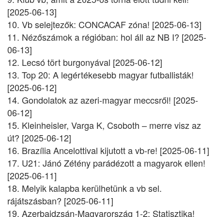
[2025-06-13]
10. Vb selejtezők: CONCACAF zóna! [2025-06-13]
11. Nézőszámok a régióban: hol áll az NB I? [2025-
06-13]
12. Lecsó tört burgonyával [2025-06-12]
13. Top 20: A legértékesebb magyar futballisták!
[2025-06-12]
14. Gondolatok az azeri-magyar meccsről! [2025-
06-12]
15. Kleinheisler, Varga K, Csoboth – merre visz az
út? [2025-06-12]
16. Brazília Ancelottival kijutott a vb-re! [2025-06-11]
17. U21: Jánó Zétény parádézott a magyarok ellen!
[2025-06-11]
18. Melyik kalapba kerülhetünk a vb sel.
rájátszásban? [2025-06-11]
19. Azerbajdzsán-Magyarország 1-2: Statisztika!