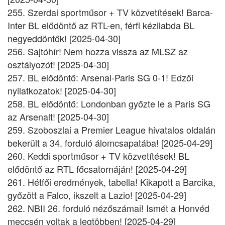
255. Szerdai sportműsor + TV közvetítések! Barca-
Inter BL elődöntő az RTL-en, férfi kézilabda BL
negyeddöntők! [2025-04-30]
256. Sajtóhír! Nem hozza vissza az MLSZ az
osztályozót! [2025-04-30]
257. BL elődöntő: Arsenal-Paris SG 0-1! Edzői
nyilatkozatok! [2025-04-30]
258. BL elődöntő: Londonban győzte le a Paris SG
az Arsenalt! [2025-04-30]
259. Szoboszlai a Premier League hivatalos oldalán
bekerült a 34. forduló álomcsapatába! [2025-04-29]
260. Keddi sportműsor + TV közvetítések! BL
elődöntő az RTL főcsatornáján! [2025-04-29]
261. Hétfői eredmények, tabella! Kikapott a Barcika,
győzött a Falco, ikszelt a Lazio! [2025-04-29]
262. NBII 26. forduló nézőszámai! Ismét a Honvéd
meccsén voltak a legtöbben! [2025-04-29]