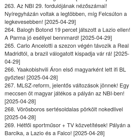
263. Az NBI 29. fordulójának nézőszámai!
Nyíregyházán voltak a legtöbben, míg Felcsúton a
legkevesebben! [2025-04-29]
264. Balogh Botond 19 percet játszott a Lazio ellen!
A Parma jó eséllyel bennmard! [2025-04-29]
265. Carlo Ancelotti a szezon végén távozik a Real
Madridtól, a brazil válogatott kispadja vár rá! [2025-
04-29]
266. Yaakobishvili Áron első magyarként lett ifi BL
győztes! [2025-04-28]
267. MLSZ-reform, jelentős változások jönnek! Egy
meccsen öt magyar játékos a pályán az NBI-ben!
[2025-04-28]
268. Vörösboros sertésoldalas pörkölt nokedlivel
[2025-04-28]
269. Hétfői sportműsor + TV közvetítések! Pályán a
Barcika, a Lazio és a Falco! [2025-04-28]