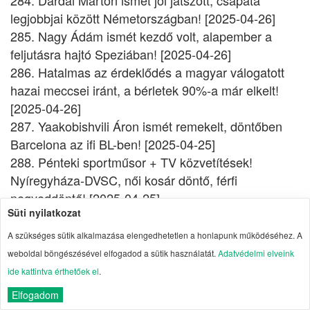
284. Dárdai Márton ismét jól játszott, csapata
legjobbjai között Németországban! [2025-04-26]
285. Nagy Ádám ismét kezdő volt, alapember a
feljutásra hajtó Speziában! [2025-04-26]
286. Hatalmas az érdeklődés a magyar válogatott
hazai meccsei iránt, a bérletek 90%-a már elkelt!
[2025-04-26]
287. Yaakobishvili Áron ismét remekelt, döntőben
Barcelona az ifi BL-ben! [2025-04-25]
288. Pénteki sportműsor + TV közvetítések!
Nyíregyháza-DVSC, női kosár döntő, férfi
negyeddöntő! [2025-04-25]
Süti nyilatkozat
289. Csütörtöki eredmények, gólszerzők, tabella!
Győzött az Atlético, kikapott a Pick-Szeged! [2025-
A szükséges sütik alkalmazása elengedhetetlen a honlapunk működéséhez. A
04-25]
weboldal böngészésével elfogadod a sütik használatát.
Adatvédelmi elveink
290. Mi lesz veled Vancsa Zalán? [2025-04-25]
ide kattintva érthetőek el
.
291. Nikitscher Tamás csapata kikapott és kiesett az
Elfogadom
élvonalból! [2025-04-25]