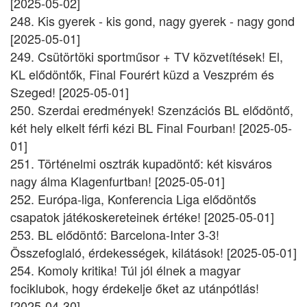
[2025-05-02]
248. Kis gyerek - kis gond, nagy gyerek - nagy gond
[2025-05-01]
249. Csütörtöki sportműsor + TV közvetítések! El,
KL elődöntők, Final Fourért küzd a Veszprém és
Szeged! [2025-05-01]
250. Szerdai eredmények! Szenzációs BL elődöntő,
két hely elkelt férfi kézi BL Final Fourban! [2025-05-
01]
251. Történelmi osztrák kupadöntő: két kisváros
nagy álma Klagenfurtban! [2025-05-01]
252. Európa-liga, Konferencia Liga elődöntős
csapatok játékoskereteinek értéke! [2025-05-01]
253. BL elődöntő: Barcelona-Inter 3-3!
Összefoglaló, érdekességek, kilátások! [2025-05-01]
254. Komoly kritika! Túl jól élnek a magyar
fociklubok, hogy érdekelje őket az utánpótlás!
[2025-04-30]