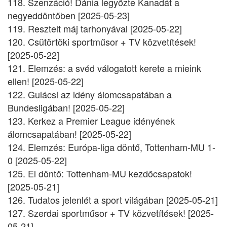
118. Szenzáció! Dánia legyőzte Kanadát a
negyeddöntőben [2025-05-23]
119. Resztelt máj tarhonyával [2025-05-22]
120. Csütörtöki sportműsor + TV közvetítések!
[2025-05-22]
121. Elemzés: a svéd válogatott kerete a mieink
ellen! [2025-05-22]
122. Gulácsi az idény álomcsapatában a
Bundesligában! [2025-05-22]
123. Kerkez a Premier League idényének
álomcsapatában! [2025-05-22]
124. Elemzés: Európa-liga döntő, Tottenham-MU 1-
0 [2025-05-22]
125. El döntő: Tottenham-MU kezdőcsapatok!
[2025-05-21]
126. Tudatos jelenlét a sport világában [2025-05-21]
127. Szerdai sportműsor + TV közvetítések! [2025-
05-21]