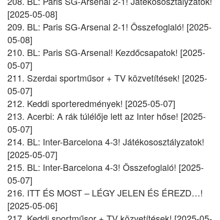
208. BL: Paris SG-Arsenal 2-1! Játékososztályzatok!
[2025-05-08]
209. BL: Paris SG-Arsenal 2-1! Összefoglaló! [2025-
05-08]
210. BL: Paris SG-Arsenal! Kezdőcsapatok! [2025-
05-07]
211. Szerdai sportműsor + TV közvetítések! [2025-
05-07]
212. Keddi sporteredmények! [2025-05-07]
213. Acerbi: A rák túlélője lett az Inter hőse! [2025-
05-07]
214. BL: Inter-Barcelona 4-3! Játékososztályzatok!
[2025-05-07]
215. BL: Inter-Barcelona 4-3! Összefoglaló! [2025-
05-07]
216. ITT ÉS MOST – LÉGY JELEN ÉS ÉREZD…!
[2025-05-06]
217. Keddi sportműsor + TV közvetítések! [2025-05-