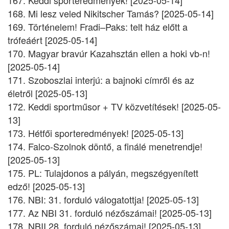
167. Keddi sporteredmények! [2025-05-14]
168. Mi lesz veled Nikitscher Tamás? [2025-05-14]
169. Történelem! Fradi–Paks: telt ház előtt a
trófeáért [2025-05-14]
170. Magyar bravúr Kazahsztán ellen a hoki vb-n!
[2025-05-14]
171. Szoboszlai interjú: a bajnoki címről és az
életről [2025-05-13]
172. Keddi sportműsor + TV közvetítések! [2025-05-
13]
173. Hétfői sporteredmények! [2025-05-13]
174. Falco-Szolnok döntő, a finálé menetrendje!
[2025-05-13]
175. PL: Tulajdonos a pályán, megszégyenített
edző! [2025-05-13]
176. NBI: 31. forduló válogatottja! [2025-05-13]
177. Az NBI 31. forduló nézőszámai! [2025-05-13]
178. NBII 28. forduló nézőszámai! [2025-05-13]