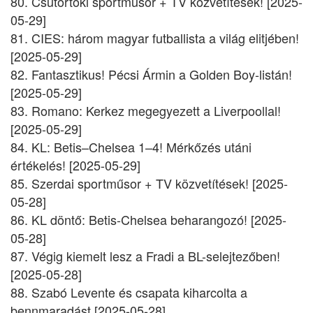
80. Csütörtöki sportműsor + TV közvetítések! [2025-
05-29]
81. CIES: három magyar futballista a világ elitjében!
[2025-05-29]
82. Fantasztikus! Pécsi Ármin a Golden Boy-listán!
[2025-05-29]
83. Romano: Kerkez megegyezett a Liverpoollal!
[2025-05-29]
84. KL: Betis–Chelsea 1–4! Mérkőzés utáni
értékelés! [2025-05-29]
85. Szerdai sportműsor + TV közvetítések! [2025-
05-28]
86. KL döntő: Betis-Chelsea beharangozó! [2025-
05-28]
87. Végig kiemelt lesz a Fradi a BL-selejtezőben!
[2025-05-28]
88. Szabó Levente és csapata kiharcolta a
bennmaradást [2025-05-28]