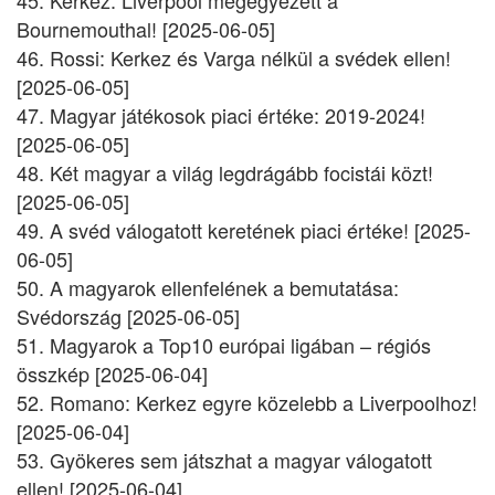
45. Kerkez: Liverpool megegyezett a
Bournemouthal! [2025-06-05]
46. Rossi: Kerkez és Varga nélkül a svédek ellen!
[2025-06-05]
47. Magyar játékosok piaci értéke: 2019-2024!
[2025-06-05]
48. Két magyar a világ legdrágább focistái közt!
[2025-06-05]
49. A svéd válogatott keretének piaci értéke! [2025-
06-05]
50. A magyarok ellenfelének a bemutatása:
Svédország [2025-06-05]
51. Magyarok a Top10 európai ligában – régiós
összkép [2025-06-04]
52. Romano: Kerkez egyre közelebb a Liverpoolhoz!
[2025-06-04]
53. Gyökeres sem játszhat a magyar válogatott
ellen! [2025-06-04]