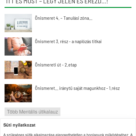
ITT ÉS MOST – LÉGY JELEN ÉS ÉREZD…!
Önismeret 4. – Tanulási zóna…
Önismeret 3. rész - a naplózás titkai
Önismereti út - 2.etap
Önismeret… iránytű saját magunkhoz - 1.rész
Több Mentális útikalauz
Süti nyilatkozat
2026 | Portal1 | A lelkes amatőr nézőpontja
A szükséges sütik alkalmazása elengedhetetlen a honlapunk működéséhez. A