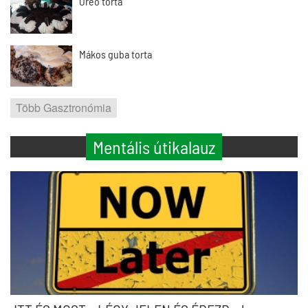
Oreo torta
Mákos guba torta
Több Gasztronómia
Mentális útikalauz