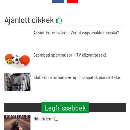
Ajánlott cikkek
Arzani-Ferencváros! Zseni vagy zsákbamacska?
Szombati sportműsor + TV közvetítések!
Klub-vb: a tornán szereplő csapatok piaci értéke
Legfrissebbek
Nőnek lenni…