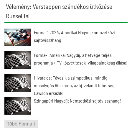
Vélemény: Verstappen szándékos ütközése
Russelllel
Forma-1 2024, Amerikai Nagydíj: nemzetközi
sajtóvisszhang
Forma-1 Amerikai Nagydíj, a hétvége teljes
programja + TV közvetítések, világbajnokság állása!
Hivatalos: Távozik a szimpatikus, mindig
mosolygós Ricciardo, az új-zélandi tehetség
Lawson érkezik!
Szingapúri Nagydíj: Nemzetközi sajtóvisszhang!
Több Forma 1