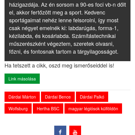
házigazdája. Az én sorsom a 90-es foci vb-n dőlt
el, akkor fertőzött meg a sport. Kedvenc
sportágaimat nehéz lenne felsorolni, így most
csak négyet emelnék ki: labdarúgás, forma-1,
kézilabda, és kosárlabda. Számítástechnikai
műszerészként végeztem, szeretek olvasni,
főzni, és fontosnak tartom a tárgyilagosságot.
Ha tetszett a cikk, oszd meg ismerőseiddel is!
Link másolása
Dárdai Márton
Dárdai Bence
Dárdai Palkó
Wolfsburg
Hertha BSC
magyar légiósok külföldön