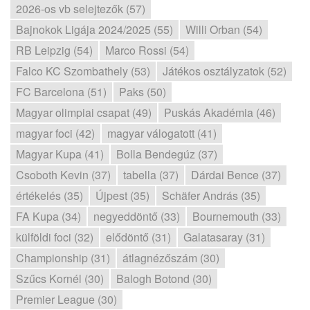
2026-os vb selejtezők (57)
Bajnokok Ligája 2024/2025 (55)
Willi Orban (54)
RB Leipzig (54)
Marco Rossi (54)
Falco KC Szombathely (53)
Játékos osztályzatok (52)
FC Barcelona (51)
Paks (50)
Magyar olimpiai csapat (49)
Puskás Akadémia (46)
magyar foci (42)
magyar válogatott (41)
Magyar Kupa (41)
Bolla Bendegúz (37)
Csoboth Kevin (37)
tabella (37)
Dárdai Bence (37)
értékelés (35)
Újpest (35)
Schäfer András (35)
FA Kupa (34)
negyeddöntő (33)
Bournemouth (33)
külföldi foci (32)
elődöntő (31)
Galatasaray (31)
Championship (31)
átlagnézőszám (30)
Szűcs Kornél (30)
Balogh Botond (30)
Premier League (30)