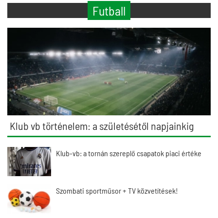
Futball
Klub vb történelem: a születésétől napjainkig
Klub-vb: a tornán szereplő csapatok piaci értéke
Szombati sportműsor + TV közvetítések!