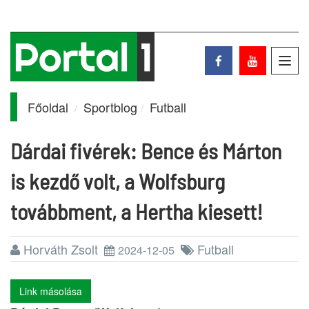
Toggl
navig
Főoldal
Sportblog
Futball
Dárdai fivérek: Bence és Márton
is kezdő volt, a Wolfsburg
továbbment, a Hertha kiesett!
Horváth Zsolt
Futball
2024-12-05
Link másolása