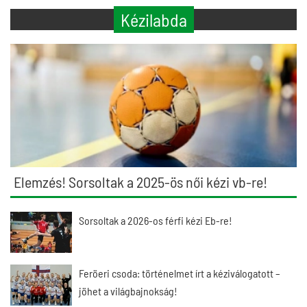
Kézilabda
Elemzés! Sorsoltak a 2025-ös női kézi vb-re!
Sorsoltak a 2026-os férfi kézi Eb-re!
Feröeri csoda: történelmet írt a kéziválogatott –
jöhet a világbajnokság!