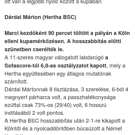
ott van a legjobb nyolc között a kupában.
Dárdai Márton (Hertha BSC)
Marci kezdőként 90 percet töltött a pályán a Köln
elleni kupamérkőzésen. A hosszabbítás előtti
szünetben cserélték le.
A 11-szeres magyar válogatott labdarúgó
a
, mely a
Sofascore-tól 6,8-as osztályzatot kapott
Hertha együttesében egy átlagos mutatónak
számított.
Dárdai Mártonnak 8 tisztázása, 3 szerelése, 6-ból 4
megnyert párharca volt, a passzhatékonysága
ezúttal csak 73%-os (29/40) volt, 6 hosszú
indításából 2 volt pontos.
A Hertha BSC hosszabbítás után 2-1-re kikapott a
Kölntől és a nyolcaddöntőben búcsúzott a Német