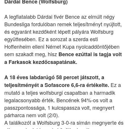
Dárdai Bence (Wolfsburg)
A legfiatalabb Dárdai fivér Bence az elmúlt négy
Bundesliga fordulóban remek teljesítményt nyújtott,
és egyaránt kezdőként lépett pályára Wolfsburg
együttesében. Ez a sorozat a szerda esti
Hoffenheim elleni Német Kupa nyolcaddöntőjében
sem szakadt meg, hisz
Bence ezúttal is tagja volt
a Farkasok kezdőcsapatának.
A 18 éves labdarúgó 58 percet játszott, a
Ez a
teljesítményét a Sofascore 6,6-ra értékelte.
mutató a teljes wolfsburgi csapatban a harmadik
legalacsonyabb érték. Bencének 94%-os volt a
passzpontossága, 1 kulcspassza volt, megnyert
párharca nem volt (2/0).
A találkozót a Wolfsburg 3-0-ra simán megnyerte és