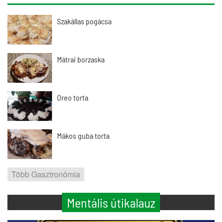
Szakállas pogácsa
Mátrai borzaska
Oreo torta
Mákos guba torta
Több Gasztronómia
Mentális útikalauz