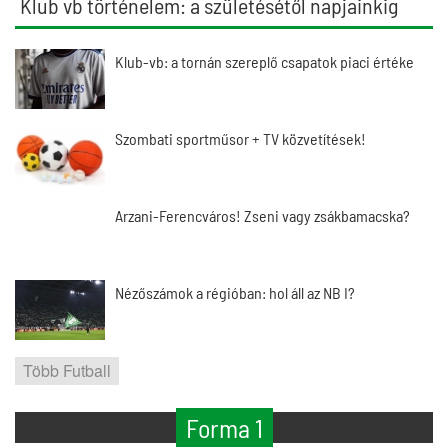
Klub vb történelem: a születésétől napjainkig
Klub-vb: a tornán szereplő csapatok piaci értéke
Szombati sportműsor + TV közvetítések!
Arzani-Ferencváros! Zseni vagy zsákbamacska?
Nézőszámok a régióban: hol áll az NB I?
Több Futball
Forma 1