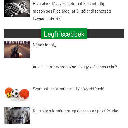
Hivatalos: Távozik a szimpatikus, mindig
mosolygós Ricciardo, az új-zélandi tehetség
Lawson érkezik!
Legfrissebbek
Nőnek lenni…
Arzani-Ferencváros! Zseni vagy zsákbamacska?
Szombati sportműsor + TV közvetítések!
Klub-vb: a tornán szereplő csapatok piaci értéke