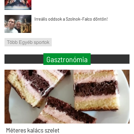
Irreális oddsok a Szolnok–Falco döntőn!
Több Egyéb sportok
Gasztronómia
Méteres kalács szelet