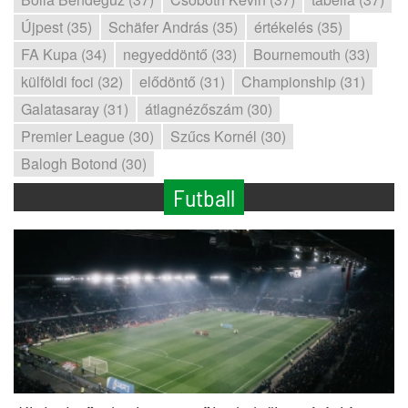
Újpest (35)
Schäfer András (35)
értékelés (35)
FA Kupa (34)
negyeddöntő (33)
Bournemouth (33)
külföldi foci (32)
elődöntő (31)
Championship (31)
Galatasaray (31)
átlagnézőszám (30)
Premier League (30)
Szűcs Kornél (30)
Balogh Botond (30)
Futball