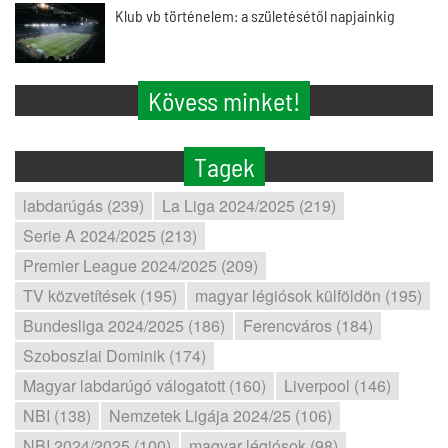
Klub vb történelem: a születésétől napjainkig
Kövess minket!
Tagek
labdarúgás (239)
La Liga 2024/2025 (219)
Serie A 2024/2025 (213)
Premier League 2024/2025 (209)
TV közvetítések (195)
magyar légiósok külföldön (195)
Bundesliga 2024/2025 (186)
Ferencváros (184)
Szoboszlai Dominik (174)
Magyar labdarúgó válogatott (160)
Liverpool (146)
NBI (138)
Nemzetek Ligája 2024/25 (106)
NBI 2024/2025 (100)
magyar légiósok (98)