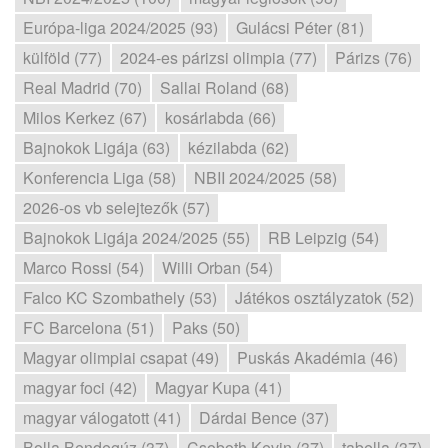
Európa-liga 2024/2025 (93)
Gulácsi Péter (81)
külföld (77)
2024-es párizsi olimpia (77)
Párizs (76)
Real Madrid (70)
Sallai Roland (68)
Milos Kerkez (67)
kosárlabda (66)
Bajnokok Ligája (63)
kézilabda (62)
Konferencia Liga (58)
NBII 2024/2025 (58)
2026-os vb selejtezők (57)
Bajnokok Ligája 2024/2025 (55)
RB Leipzig (54)
Marco Rossi (54)
Willi Orban (54)
Falco KC Szombathely (53)
Játékos osztályzatok (52)
FC Barcelona (51)
Paks (50)
Magyar olimpiai csapat (49)
Puskás Akadémia (46)
magyar foci (42)
Magyar Kupa (41)
magyar válogatott (41)
Dárdai Bence (37)
Bolla Bendegúz (37)
Csoboth Kevin (37)
tabella (37)