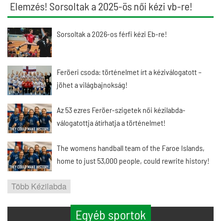
Elemzés! Sorsoltak a 2025-ös női kézi vb-re!
Sorsoltak a 2026-os férfi kézi Eb-re!
Feröeri csoda: történelmet írt a kéziválogatott –
jöhet a világbajnokság!
Az 53 ezres Feröer-szigetek női kézilabda-
válogatottja átírhatja a történelmet!
The womens handball team of the Faroe Islands,
home to just 53,000 people, could rewrite history!
Több Kézilabda
Egyéb sportok