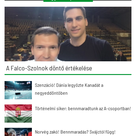
A Falco-Szolnok döntő értékelése
Szenzáció! Dánia legyőzte Kanadát a
negyeddöntőben
Történelmi siker: bennmaradtunk az A-csoportban!
Norvég zakó! Bennmaradás? Svájctól függ!