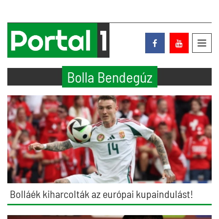
Toggl
navig
Bolla Bendegúz
Bolláék kiharcolták az európai kupaindulást!