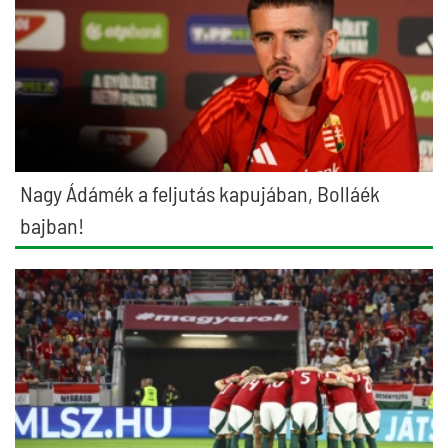
Nagy Ádámék a feljutás kapujában, Bolláék
bajban!