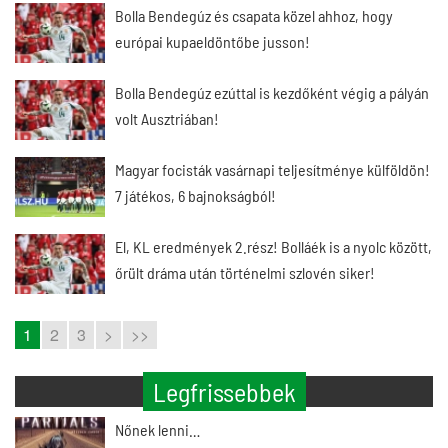
Bolla Bendegúz és csapata közel ahhoz, hogy
európai kupaeldöntőbe jusson!
Bolla Bendegúz ezúttal is kezdőként végig a pályán
volt Ausztriában!
Magyar focisták vasárnapi teljesítménye külföldön!
7 játékos, 6 bajnokságból!
El, KL eredmények 2.rész! Bolláék is a nyolc között,
őrült dráma után történelmi szlovén siker!
1
2
3
>
>>
Legfrissebbek
Nőnek lenni…