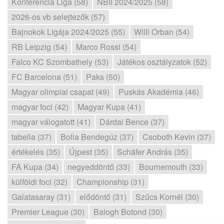
Konferencia Liga (58)
NBII 2024/2025 (58)
2026-os vb selejtezők (57)
Bajnokok Ligája 2024/2025 (55)
Willi Orban (54)
RB Leipzig (54)
Marco Rossi (54)
Falco KC Szombathely (53)
Játékos osztályzatok (52)
FC Barcelona (51)
Paks (50)
Magyar olimpiai csapat (49)
Puskás Akadémia (46)
magyar foci (42)
Magyar Kupa (41)
magyar válogatott (41)
Dárdai Bence (37)
tabella (37)
Bolla Bendegúz (37)
Csoboth Kevin (37)
értékelés (35)
Újpest (35)
Schäfer András (35)
FA Kupa (34)
negyeddöntő (33)
Bournemouth (33)
külföldi foci (32)
Championship (31)
Galatasaray (31)
elődöntő (31)
Szűcs Kornél (30)
Premier League (30)
Balogh Botond (30)