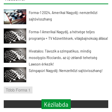
Forma-1 2024, Amerikai Nagydíj: nemzetközi
sajtóvisszhang
Forma-1 Amerikai Nagydíj, a hétvége teljes
programja + TV közvetítések, világbajnokság állása!
Hivatalos: Távozik a szimpatikus, mindig
mosolygós Ricciardo, az új-zélandi tehetség
Lawson érkezik!
Szingapúri Nagydíj: Nemzetközi sajtóvisszhang!
Több Forma 1
Kézilabda