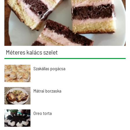
Méteres kalács szelet
Szakállas pogácsa
Mátrai borzaska
Oreo torta