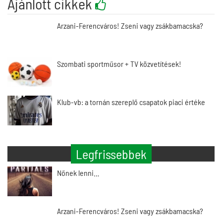
Ajánlott cikkek
Arzani-Ferencváros! Zseni vagy zsákbamacska?
Szombati sportműsor + TV közvetítések!
Klub-vb: a tornán szereplő csapatok piaci értéke
Legfrissebbek
Nőnek lenni…
Arzani-Ferencváros! Zseni vagy zsákbamacska?