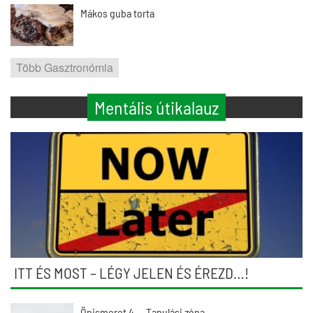
Mákos guba torta
Több Gasztronómia
Mentális útikalauz
ITT ÉS MOST – LÉGY JELEN ÉS ÉREZD…!
Önismeret 4. – Tanulási zóna…