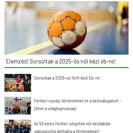
Elemzés! Sorsoltak a 2025-ös női kézi vb-re!
Sorsoltak a 2026-os férfi kézi Eb-re!
Feröeri csoda: történelmet írt a kéziválogatott –
jöhet a világbajnokság!
Az 53 ezres Feröer-szigetek női kézilabda-
válogatottja átírhatja a történelmet!