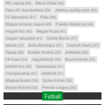
RB Leipzig (54)
Marco Rossi (54)
Falco KC Szombathely (53)
Játékos osztályzatok (52)
FC Barcelona (51)
Paks (50)
Magyar olimpiai csapat (49)
Puskás Akadémia (46)
magyar foci (42)
Magyar Kupa (41)
magyar válogatott (41)
Dárdai Bence (37)
tabella (37)
Bolla Bendegúz (37)
Csoboth Kevin (37)
Újpest (35)
Schäfer András (35)
értékelés (35)
FA Kupa (34)
negyeddöntő (33)
Bournemouth (33)
külföldi foci (32)
Galatasaray (31)
Championship (31)
elődöntő (31)
átlagnézőszám (30)
Szűcs Kornél (30)
Balogh Botond (30)
Premier League (30)
Futball