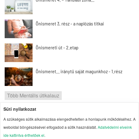
Önismeret 3. rész - a naplózás titkai
Önismereti út - 2.etap
Önismeret… iránytű saját magunkhoz - 1.rész
Több Mentális útikalauz
Süti nyilatkozat
2026 | Portal1 | A lelkes amatőr nézőpontja
A szükséges sütik alkalmazása elengedhetetlen a honlapunk működéséhez. A
Szerzői jogok
| Adatvédelmi elvek
| Süti
weboldal böngészésével elfogadod a sütik használatát.
Adatvédelmi elveink
kezelés
| Impresszum
| Oldaltérkép
ide kattintva érthetőek el
.