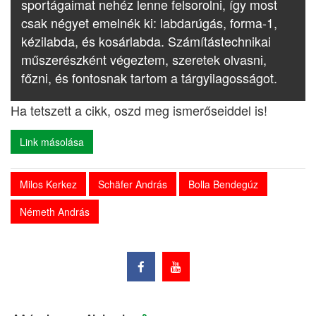
sportágaimat nehéz lenne felsorolni, így most
csak négyet emelnék ki: labdarúgás, forma-1,
kézilabda, és kosárlabda. Számítástechnikai
műszerészként végeztem, szeretek olvasni,
főzni, és fontosnak tartom a tárgyilagosságot.
Ha tetszett a cikk, oszd meg ismerőseiddel is!
Link másolása
Milos Kerkez
Schäfer András
Bolla Bendegúz
Németh András