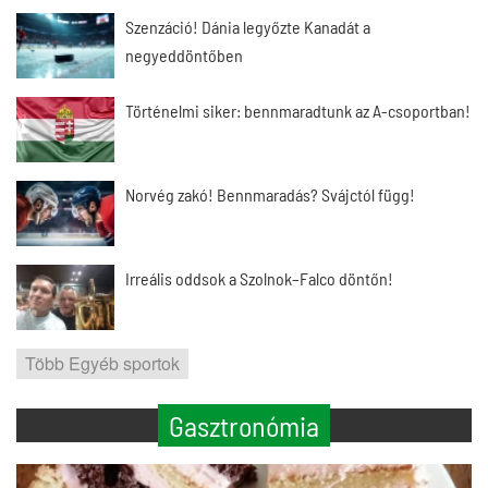
Szenzáció! Dánia legyőzte Kanadát a
negyeddöntőben
Történelmi siker: bennmaradtunk az A-csoportban!
Norvég zakó! Bennmaradás? Svájctól függ!
Irreális oddsok a Szolnok–Falco döntőn!
Több Egyéb sportok
Gasztronómia