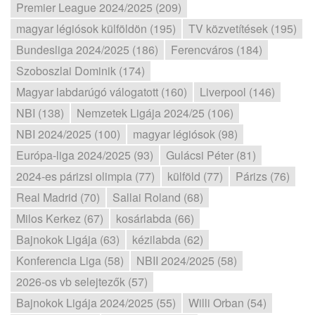
Premier League 2024/2025 (209)
magyar légiósok külföldön (195)
TV közvetítések (195)
Bundesliga 2024/2025 (186)
Ferencváros (184)
Szoboszlai Dominik (174)
Magyar labdarúgó válogatott (160)
Liverpool (146)
NBI (138)
Nemzetek Ligája 2024/25 (106)
NBI 2024/2025 (100)
magyar légiósok (98)
Európa-liga 2024/2025 (93)
Gulácsi Péter (81)
2024-es párizsi olimpia (77)
külföld (77)
Párizs (76)
Real Madrid (70)
Sallai Roland (68)
Milos Kerkez (67)
kosárlabda (66)
Bajnokok Ligája (63)
kézilabda (62)
Konferencia Liga (58)
NBII 2024/2025 (58)
2026-os vb selejtezők (57)
Bajnokok Ligája 2024/2025 (55)
Willi Orban (54)