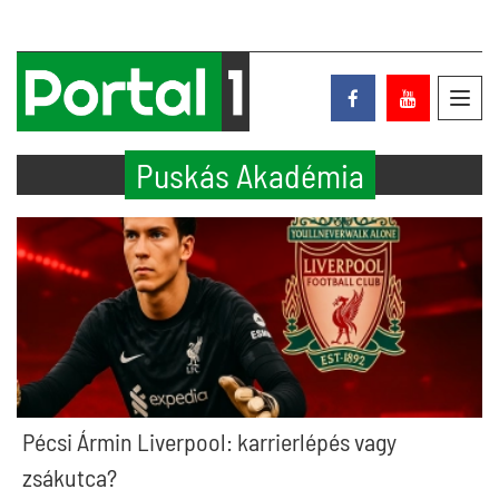
Toggl
navig
Puskás Akadémia
Pécsi Ármin Liverpool: karrierlépés vagy
zsákutca?