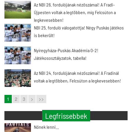
Az NBI 26. fordulójának nézőszámai! A Fradi-
Újpesten voltak a legtöbben, míg Felcsúton a
legkevesebben!
NBI 25. forduló válogatottja! Négy Puskás játékos
is bekerült!
Nyíregyháza-Puskás Akadémia 0-2!
Játékososztályzatok, tabella!
Az NBI 24. fordulójának nézőszámai! A Fradinál
voltak a legtöbben, Felcsúton a legkevesebben!
1
2
3
>
>>
Legfrissebbek
Nőnek lenni…