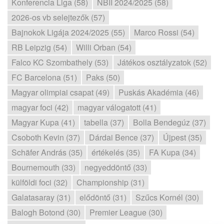
Konferencia Liga (58)
NBII 2024/2025 (58)
2026-os vb selejtezők (57)
Bajnokok Ligája 2024/2025 (55)
Marco Rossi (54)
RB Leipzig (54)
Willi Orban (54)
Falco KC Szombathely (53)
Játékos osztályzatok (52)
FC Barcelona (51)
Paks (50)
Magyar olimpiai csapat (49)
Puskás Akadémia (46)
magyar foci (42)
magyar válogatott (41)
Magyar Kupa (41)
tabella (37)
Bolla Bendegúz (37)
Csoboth Kevin (37)
Dárdai Bence (37)
Újpest (35)
Schäfer András (35)
értékelés (35)
FA Kupa (34)
Bournemouth (33)
negyeddöntő (33)
külföldi foci (32)
Championship (31)
Galatasaray (31)
elődöntő (31)
Szűcs Kornél (30)
Balogh Botond (30)
Premier League (30)