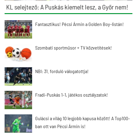
KL selejtező: A Puskás kiemelt lesz, a Győr nem!
Fantasztikus! Pécsi Ármin a Golden Boy-listán!
Szombati sportműsor + TV közvetítések!
NBI: 31. forduló válogatottja!
Fradi-Puskás 1-1, játékos osztályzatok!
Gulácsi a világ 10 legjobb kapusa között! A Top100-
ban ott van Pécsi Ármin is!