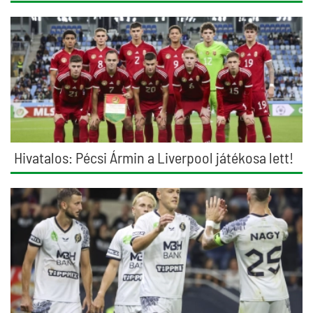
Hivatalos: Pécsi Ármin a Liverpool játékosa lett!