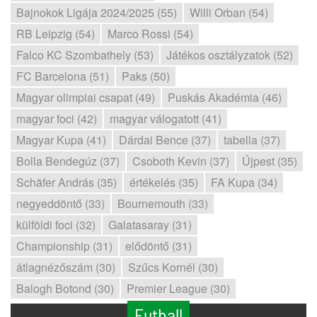
Bajnokok Ligája 2024/2025 (55)
Willi Orban (54)
RB Leipzig (54)
Marco Rossi (54)
Falco KC Szombathely (53)
Játékos osztályzatok (52)
FC Barcelona (51)
Paks (50)
Magyar olimpiai csapat (49)
Puskás Akadémia (46)
magyar foci (42)
magyar válogatott (41)
Magyar Kupa (41)
Dárdai Bence (37)
tabella (37)
Bolla Bendegúz (37)
Csoboth Kevin (37)
Újpest (35)
Schäfer András (35)
értékelés (35)
FA Kupa (34)
negyeddöntő (33)
Bournemouth (33)
külföldi foci (32)
Galatasaray (31)
Championship (31)
elődöntő (31)
átlagnézőszám (30)
Szűcs Kornél (30)
Balogh Botond (30)
Premier League (30)
Futball