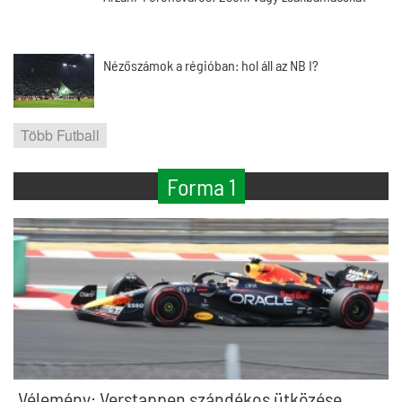
Nézőszámok a régióban: hol áll az NB I?
Több Futball
Forma 1
Vélemény: Verstappen szándékos ütközése