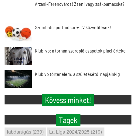
Arzani-Ferencváros! Zseni vagy zsákbamacska?
Szombati sportműsor + TV közvetítések!
Klub-vb: a tornán szereplő csapatok piaci értéke
Klub vb történelem: a születésétől napjainkig
Kövess minket!
Tagek
labdarúgás (239)
La Liga 2024/2025 (219)