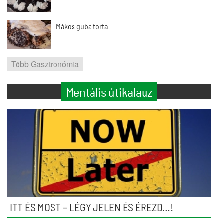
Mákos guba torta
Több Gasztronómia
Mentális útikalauz
ITT ÉS MOST – LÉGY JELEN ÉS ÉREZD…!