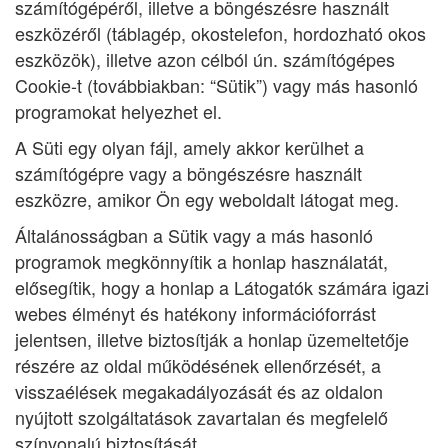
számítógépéről, illetve a böngészésre használt
eszközéről (táblagép, okostelefon, hordozható okos
eszközök), illetve azon célból ún. számítógépes
Cookie-t (továbbiakban: “Sütik”) vagy más hasonló
programokat helyezhet el.
A Süti egy olyan fájl, amely akkor kerülhet a
számítógépre vagy a böngészésre használt
eszközre, amikor Ön egy weboldalt látogat meg.
Általánosságban a Sütik vagy a más hasonló
programok megkönnyítik a honlap használatát,
elősegítik, hogy a honlap a Látogatók számára igazi
webes élményt és hatékony információforrást
jelentsen, illetve biztosítják a honlap üzemeltetője
részére az oldal működésének ellenőrzését, a
visszaélések megakadályozását és az oldalon
nyújtott szolgáltatások zavartalan és megfelelő
színvonalú biztosítását.