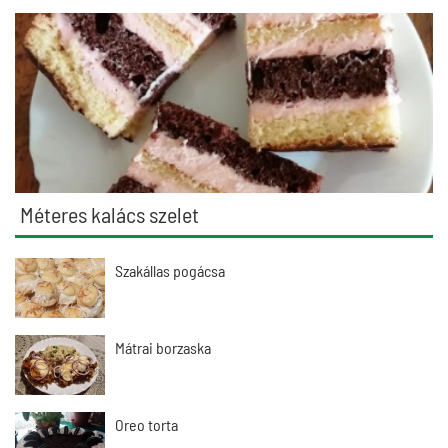
Méteres kalács szelet
Szakállas pogácsa
Mátrai borzaska
Oreo torta