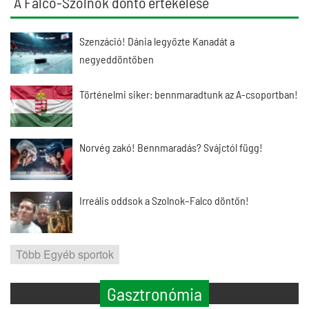
A Falco-Szolnok döntő értékelése
Szenzáció! Dánia legyőzte Kanadát a
negyeddöntőben
Történelmi siker: bennmaradtunk az A-csoportban!
Norvég zakó! Bennmaradás? Svájctól függ!
Irreális oddsok a Szolnok–Falco döntőn!
Több Egyéb sportok
Gasztronómia