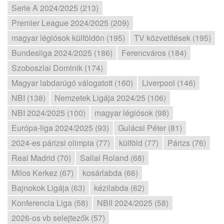
Serie A 2024/2025 (213)
Premier League 2024/2025 (209)
magyar légiósok külföldön (195)
TV közvetítések (195)
Bundesliga 2024/2025 (186)
Ferencváros (184)
Szoboszlai Dominik (174)
Magyar labdarúgó válogatott (160)
Liverpool (146)
NBI (138)
Nemzetek Ligája 2024/25 (106)
NBI 2024/2025 (100)
magyar légiósok (98)
Európa-liga 2024/2025 (93)
Gulácsi Péter (81)
2024-es párizsi olimpia (77)
külföld (77)
Párizs (76)
Real Madrid (70)
Sallai Roland (68)
Milos Kerkez (67)
kosárlabda (66)
Bajnokok Ligája (63)
kézilabda (62)
Konferencia Liga (58)
NBII 2024/2025 (58)
2026-os vb selejtezők (57)