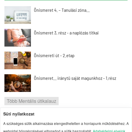
Önismeret 4. – Tanulási zóna…
Önismeret 3. rész - a naplózás titkai
Önismereti út - 2.etap
Önismeret… iránytű saját magunkhoz - 1.rész
Több Mentális útikalauz
Süti nyilatkozat
2026 | Portal1 | A lelkes amatőr nézőpontja
A szükséges sütik alkalmazása elengedhetetlen a honlapunk működéséhez. A
weboldal böngészésével elfogadod a sütik használatát.
Adatvédelmi elveink