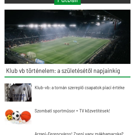
Klub vb történelem: a születésétől napjainkig
Klub-vb: a tornán szereplő csapatok piaci értéke
Szombati sportműsor + TV közvetítések!
Arzani-Ferencváros! Zseni vagy zsákbamacska?