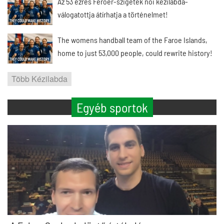
Az 53 ezres Feröer-szigetek női kézilabda-
válogatottja átírhatja a történelmet!
The womens handball team of the Faroe Islands,
home to just 53,000 people, could rewrite history!
Több Kézilabda
Egyéb sportok