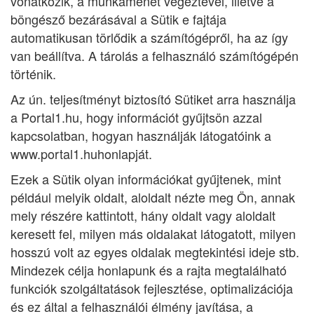
vonatkozik, a munkamenet végeztével, illetve a
böngésző bezárásával a Sütik e fajtája
automatikusan törlődik a számítógépről, ha az így
van beállítva. A tárolás a felhasználó számítógépén
történik.
Az ún. teljesítményt biztosító Sütiket arra használja
a Portal1.hu, hogy információt gyűjtsön azzal
kapcsolatban, hogyan használják látogatóink a
www.portal1.huhonlapját.
Ezek a Sütik olyan információkat gyűjtenek, mint
például melyik oldalt, aloldalt nézte meg Ön, annak
mely részére kattintott, hány oldalt vagy aloldalt
keresett fel, milyen más oldalakat látogatott, milyen
hosszú volt az egyes oldalak megtekintési ideje stb.
Mindezek célja honlapunk és a rajta megtalálható
funkciók szolgáltatások fejlesztése, optimalizációja
és ez által a felhasználói élmény javítása, a