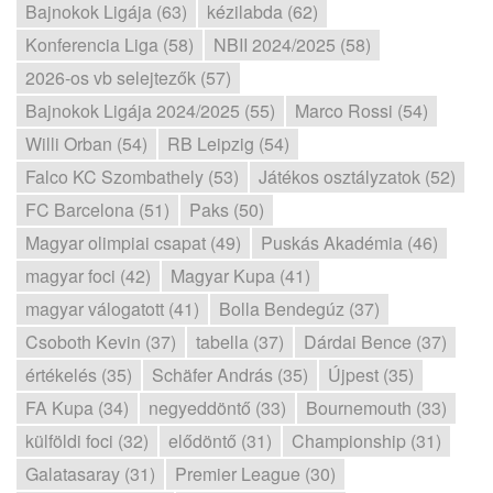
Bajnokok Ligája (63)
kézilabda (62)
Konferencia Liga (58)
NBII 2024/2025 (58)
2026-os vb selejtezők (57)
Bajnokok Ligája 2024/2025 (55)
Marco Rossi (54)
Willi Orban (54)
RB Leipzig (54)
Falco KC Szombathely (53)
Játékos osztályzatok (52)
FC Barcelona (51)
Paks (50)
Magyar olimpiai csapat (49)
Puskás Akadémia (46)
magyar foci (42)
Magyar Kupa (41)
magyar válogatott (41)
Bolla Bendegúz (37)
Csoboth Kevin (37)
tabella (37)
Dárdai Bence (37)
értékelés (35)
Schäfer András (35)
Újpest (35)
FA Kupa (34)
negyeddöntő (33)
Bournemouth (33)
külföldi foci (32)
elődöntő (31)
Championship (31)
Galatasaray (31)
Premier League (30)