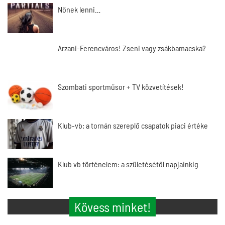
Nőnek lenni…
Arzani-Ferencváros! Zseni vagy zsákbamacska?
Szombati sportműsor + TV közvetítések!
Klub-vb: a tornán szereplő csapatok piaci értéke
Klub vb történelem: a születésétől napjainkig
Kövess minket!