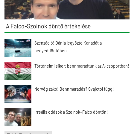
A Falco-Szolnok döntő értékelése
Szenzáció! Dánia legyőzte Kanadát a
negyeddöntőben
Történelmi siker: bennmaradtunk az A-csoportban!
Norvég zakó! Bennmaradás? Svájctól függ!
Irreális oddsok a Szolnok–Falco döntőn!