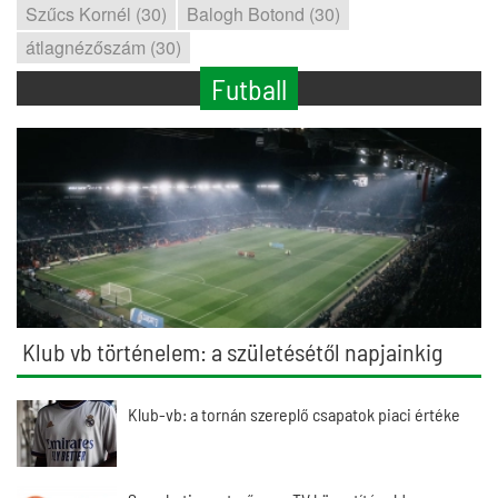
Szűcs Kornél (30)
Balogh Botond (30)
átlagnézőszám (30)
Futball
Klub vb történelem: a születésétől napjainkig
Klub-vb: a tornán szereplő csapatok piaci értéke