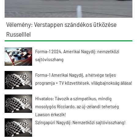
Vélemény: Verstappen szándékos ütközése
Russelllel
Forma-1 2024, Amerikai Nagydíj: nemzetközi
sajtóvisszhang
Forma-1 Amerikai Nagydíj, a hétvége teljes
programja + TV közvetítések, világbajnokság állása!
Hivatalos: Távozik a szimpatikus, mindig
mosolygós Ricciardo, az új-zélandi tehetség
Lawson érkezik!
Szingapúri Nagydíj: Nemzetközi sajtóvisszhang!