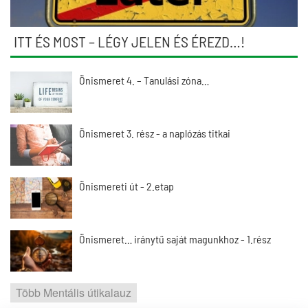
ITT ÉS MOST – LÉGY JELEN ÉS ÉREZD…!
Önismeret 4. – Tanulási zóna…
Önismeret 3. rész - a naplózás titkai
Önismereti út - 2.etap
Önismeret… iránytű saját magunkhoz - 1.rész
Több Mentális útikalauz