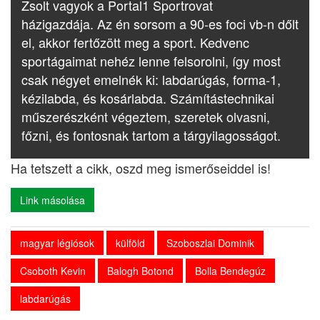
Zsolt vagyok a Portal1 Sportrovat
házigazdája. Az én sorsom a 90-es foci vb-n dőlt
el, akkor fertőzött meg a sport. Kedvenc
sportágaimat nehéz lenne felsorolni, így most
csak négyet emelnék ki: labdarúgás, forma-1,
kézilabda, és kosárlabda. Számítástechnikai
műszerészként végeztem, szeretek olvasni,
főzni, és fontosnak tartom a tárgyilagosságot.
Ha tetszett a cikk, oszd meg ismerőseiddel is!
Link másolása
magyar légiósok
külföld
Szoboszlai Dominik
Csoboth Kevin
Balogh Botond
Bolla Bendegúz
labdarúgás