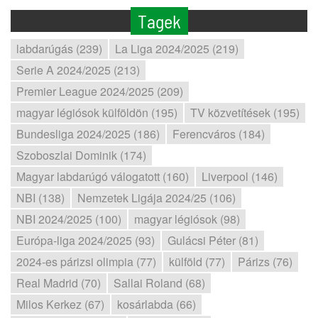
Tagek
labdarúgás (239)
La Liga 2024/2025 (219)
Serie A 2024/2025 (213)
Premier League 2024/2025 (209)
magyar légiósok külföldön (195)
TV közvetítések (195)
Bundesliga 2024/2025 (186)
Ferencváros (184)
Szoboszlai Dominik (174)
Magyar labdarúgó válogatott (160)
Liverpool (146)
NBI (138)
Nemzetek Ligája 2024/25 (106)
NBI 2024/2025 (100)
magyar légiósok (98)
Európa-liga 2024/2025 (93)
Gulácsi Péter (81)
2024-es párizsi olimpia (77)
külföld (77)
Párizs (76)
Real Madrid (70)
Sallai Roland (68)
Milos Kerkez (67)
kosárlabda (66)