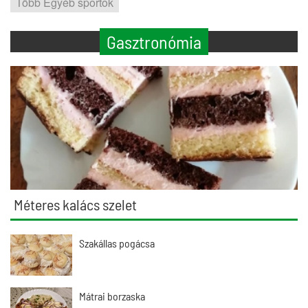
Több Egyéb sportok
Gasztronómia
Méteres kalács szelet
Szakállas pogácsa
Mátrai borzaska