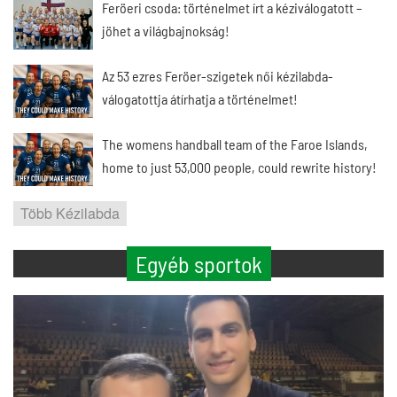
Feröeri csoda: történelmet írt a kéziválogatott –
jöhet a világbajnokság!
Az 53 ezres Feröer-szigetek női kézilabda-
válogatottja átírhatja a történelmet!
The womens handball team of the Faroe Islands,
home to just 53,000 people, could rewrite history!
Több Kézilabda
Egyéb sportok