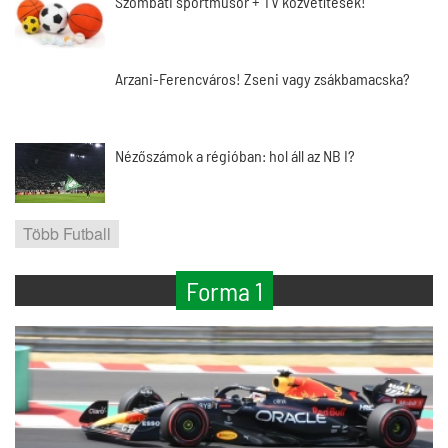
Szombati sportműsor + TV közvetítések!
Arzani-Ferencváros! Zseni vagy zsákbamacska?
Nézőszámok a régióban: hol áll az NB I?
Több Futball
Forma 1