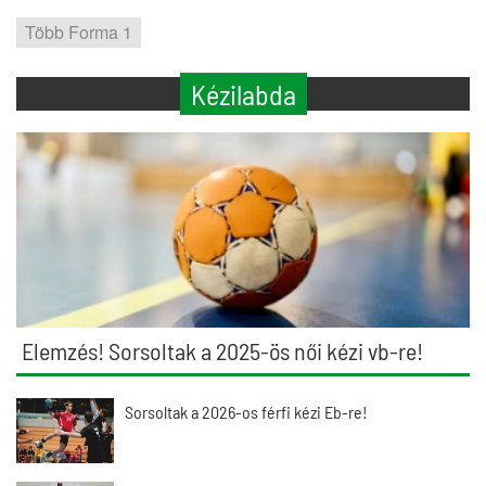
Több Forma 1
Kézilabda
Elemzés! Sorsoltak a 2025-ös női kézi vb-re!
Sorsoltak a 2026-os férfi kézi Eb-re!