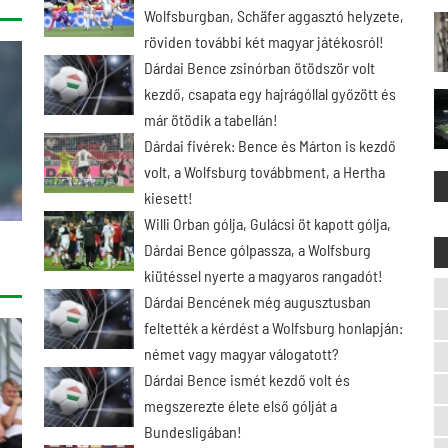
Wolfsburgban, Schäfer aggasztó helyzete,
röviden további két magyar játékosról!
Dárdai Bence zsinórban ötödször volt
kezdő, csapata egy hajrágóllal győzött és
már ötödik a tabellán!
Dárdai fivérek: Bence és Márton is kezdő
volt, a Wolfsburg továbbment, a Hertha
kiesett!
Willi Orban gólja, Gulácsi öt kapott gólja,
Dárdai Bence gólpassza, a Wolfsburg
kiütéssel nyerte a magyaros rangadót!
Dárdai Bencének még augusztusban
feltették a kérdést a Wolfsburg honlapján:
német vagy magyar válogatott?
Dárdai Bence ismét kezdő volt és
megszerezte élete első gólját a
Bundesligában!