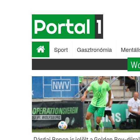
Sport
Gasztronómia
Mentáli
Wo
Dárdai Bence is jelölt a Golden Boy-díjra!