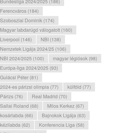
Bundesliga 2024/2025 (186)
Ferencváros (184)
Szoboszlai Dominik (174)
Magyar labdarúgó válogatott (160)
Liverpool (146)
NBI (138)
Nemzetek Ligája 2024/25 (106)
NBI 2024/2025 (100)
magyar légiósok (98)
Európa-liga 2024/2025 (93)
Gulácsi Péter (81)
2024-es párizsi olimpia (77)
külföld (77)
Párizs (76)
Real Madrid (70)
Sallai Roland (68)
Milos Kerkez (67)
kosárlabda (66)
Bajnokok Ligája (63)
kézilabda (62)
Konferencia Liga (58)