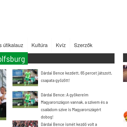
s útikalauz
Kultúra
Kvíz
Szerzők
lfsburg
Dárdai Bence kezdett, 65 percet játszott,
csapata győzött!
Dárdai Bence: A gyökereim
Magyarországon vannak, a szívem és a
családom szíve is Magyarországért
dobog!
Dárdai Bence ismét kezdő volt a