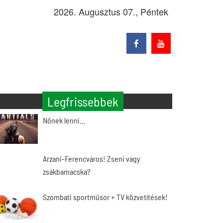
2026. Augusztus 07., Péntek
Legfrissebbek
Nőnek lenni…
Arzani-Ferencváros! Zseni vagy
zsákbamacska?
Szombati sportműsor + TV közvetítések!