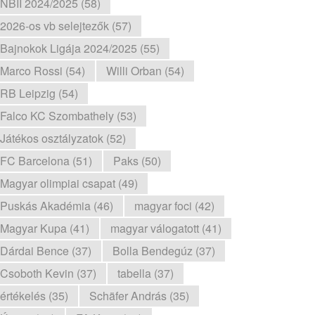
NBII 2024/2025 (58)
2026-os vb selejtezők (57)
Bajnokok Ligája 2024/2025 (55)
Marco Rossi (54)
Willi Orban (54)
RB Leipzig (54)
Falco KC Szombathely (53)
Játékos osztályzatok (52)
FC Barcelona (51)
Paks (50)
Magyar olimpiai csapat (49)
Puskás Akadémia (46)
magyar foci (42)
Magyar Kupa (41)
magyar válogatott (41)
Dárdai Bence (37)
Bolla Bendegúz (37)
Csoboth Kevin (37)
tabella (37)
értékelés (35)
Schäfer András (35)