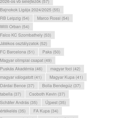
2026-os vb selejtezők (57)
Bajnokok Ligája 2024/2025 (55)
RB Leipzig (54)
Marco Rossi (54)
Willi Orban (54)
Falco KC Szombathely (53)
Játékos osztályzatok (52)
FC Barcelona (51)
Paks (50)
Magyar olimpiai csapat (49)
Puskás Akadémia (46)
magyar foci (42)
magyar válogatott (41)
Magyar Kupa (41)
Dárdai Bence (37)
Bolla Bendegúz (37)
tabella (37)
Csoboth Kevin (37)
Schäfer András (35)
Újpest (35)
értékelés (35)
FA Kupa (34)