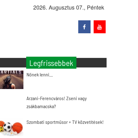
2026. Augusztus 07., Péntek
Legfrissebbek
Nőnek lenni…
Arzani-Ferencváros! Zseni vagy
zsákbamacska?
Szombati sportműsor + TV közvetítések!