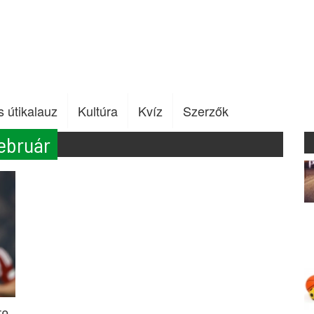
s útikalauz
Kultúra
Kvíz
Szerzők
ebruár
re