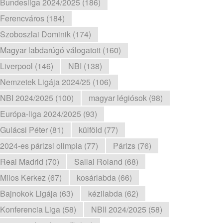
Bundesliga 2024/2025 (186)
Ferencváros (184)
Szoboszlai Dominik (174)
Magyar labdarúgó válogatott (160)
Liverpool (146)
NBI (138)
Nemzetek Ligája 2024/25 (106)
NBI 2024/2025 (100)
magyar légiósok (98)
Európa-liga 2024/2025 (93)
Gulácsi Péter (81)
külföld (77)
2024-es párizsi olimpia (77)
Párizs (76)
Real Madrid (70)
Sallai Roland (68)
Milos Kerkez (67)
kosárlabda (66)
Bajnokok Ligája (63)
kézilabda (62)
Konferencia Liga (58)
NBII 2024/2025 (58)