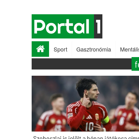
Sport
Gasztronómia
Mentáli
f
Szoboszlai is jelölt a hónap játékosa cím