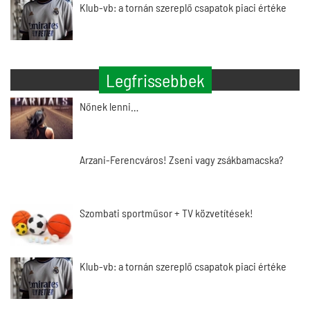
Klub-vb: a tornán szereplő csapatok piaci értéke
Legfrissebbek
Nőnek lenni…
Arzani-Ferencváros! Zseni vagy zsákbamacska?
Szombati sportműsor + TV közvetítések!
Klub-vb: a tornán szereplő csapatok piaci értéke