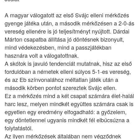
A magyar válogatott az első Svájc elleni mérkőzés
gyenge játéka után, a második mérkőzésen a 2-0-ás
vereség ellenére is jó teljesítményt nyújtott. Dárdai
Márton csapatba állítása jó döntésnek bizonyult,
mind védekezésben, mind a passzjátékban
hasznára volt a válogatottnak.
A skótok is javuló tendenciát mutatnak, hisz az első
fordulóban a németek elleni súlyos 5-1-es vereség,
és az Eb színvonalához méltatlan játék után a
második körben pontot szereztek Svájc ellen.
Ez a mérkőzés mind a két csapat számára élet-halál
harc lesz, melyen mindkét együttes számára csak is
egyetlen egy eredmény elfogadható: a győzelem,
egy döntetlennel ugyanis mindkét fél elbúcsúzna a
folytatástól.
Az ilyen mérkőzések általában nem végződnek