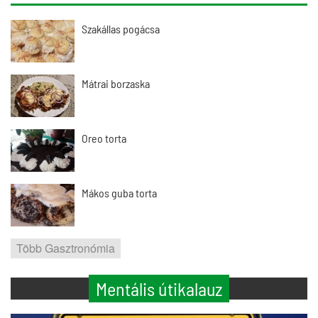
Szakállas pogácsa
Mátrai borzaska
Oreo torta
Mákos guba torta
Több Gasztronómia
Mentális útikalauz