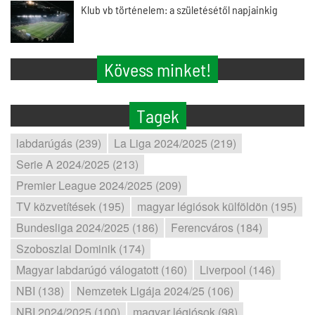
Klub vb történelem: a születésétől napjainkig
Kövess minket!
Tagek
labdarúgás (239)
La Liga 2024/2025 (219)
Serie A 2024/2025 (213)
Premier League 2024/2025 (209)
TV közvetítések (195)
magyar légiósok külföldön (195)
Bundesliga 2024/2025 (186)
Ferencváros (184)
Szoboszlai Dominik (174)
Magyar labdarúgó válogatott (160)
Liverpool (146)
NBI (138)
Nemzetek Ligája 2024/25 (106)
NBI 2024/2025 (100)
magyar légiósok (98)