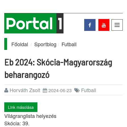
Toggl
navig
Főoldal
Sportblog
Futball
Eb 2024: Skócia-Magyarország
beharangozó
Horváth Zsolt
Futball
2024-06-23
Link másolása
Világranglista helyezés
Skócia: 39.