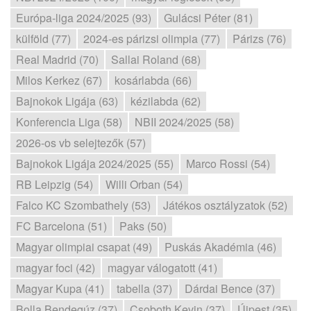
Európa-liga 2024/2025 (93)
Gulácsi Péter (81)
külföld (77)
2024-es párizsi olimpia (77)
Párizs (76)
Real Madrid (70)
Sallai Roland (68)
Milos Kerkez (67)
kosárlabda (66)
Bajnokok Ligája (63)
kézilabda (62)
Konferencia Liga (58)
NBII 2024/2025 (58)
2026-os vb selejtezők (57)
Bajnokok Ligája 2024/2025 (55)
Marco Rossi (54)
RB Leipzig (54)
Willi Orban (54)
Falco KC Szombathely (53)
Játékos osztályzatok (52)
FC Barcelona (51)
Paks (50)
Magyar olimpiai csapat (49)
Puskás Akadémia (46)
magyar foci (42)
magyar válogatott (41)
Magyar Kupa (41)
tabella (37)
Dárdai Bence (37)
Bolla Bendegúz (37)
Csoboth Kevin (37)
Újpest (35)