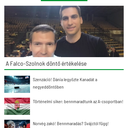
A Falco-Szolnok döntő értékelése
Szenzáció! Dánia legyőzte Kanadát a
negyeddöntőben
Történelmi siker: bennmaradtunk az A-csoportban!
Norvég zakó! Bennmaradás? Svájctól függ!