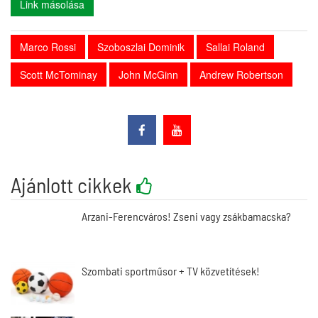
Link másolása
Marco Rossi
Szoboszlai Dominik
Sallai Roland
Scott McTominay
John McGinn
Andrew Robertson
Ajánlott cikkek
Arzani-Ferencváros! Zseni vagy zsákbamacska?
Szombati sportműsor + TV közvetítések!