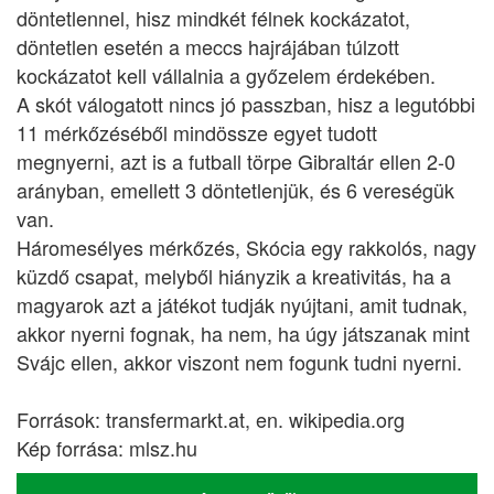
döntetlennel, hisz mindkét félnek kockázatot,
döntetlen esetén a meccs hajrájában túlzott
kockázatot kell vállalnia a győzelem érdekében.
A skót válogatott nincs jó passzban, hisz a legutóbbi
11 mérkőzéséből mindössze egyet tudott
megnyerni, azt is a futball törpe Gibraltár ellen 2-0
arányban, emellett 3 döntetlenjük, és 6 vereségük
van.
Háromesélyes mérkőzés, Skócia egy rakkolós, nagy
küzdő csapat, melyből hiányzik a kreativitás, ha a
magyarok azt a játékot tudják nyújtani, amit tudnak,
akkor nyerni fognak, ha nem, ha úgy játszanak mint
Svájc ellen, akkor viszont nem fogunk tudni nyerni.
Források: transfermarkt.at, en. wikipedia.org
Kép forrása: mlsz.hu