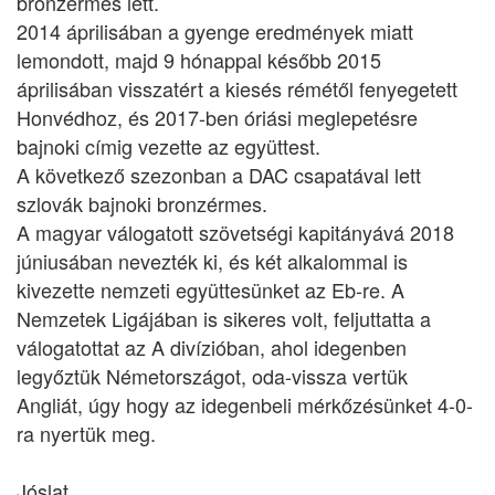
bronzérmes lett.
2014 áprilisában a gyenge eredmények miatt
lemondott, majd 9 hónappal később 2015
áprilisában visszatért a kiesés rémétől fenyegetett
Honvédhoz, és 2017-ben óriási meglepetésre
bajnoki címig vezette az együttest.
A következő szezonban a DAC csapatával lett
szlovák bajnoki bronzérmes.
A magyar válogatott szövetségi kapitányává 2018
júniusában nevezték ki, és két alkalommal is
kivezette nemzeti együttesünket az Eb-re. A
Nemzetek Ligájában is sikeres volt, feljuttatta a
válogatottat az A divízióban, ahol idegenben
legyőztük Németországot, oda-vissza vertük
Angliát, úgy hogy az idegenbeli mérkőzésünket 4-0-
ra nyertük meg.
Jóslat