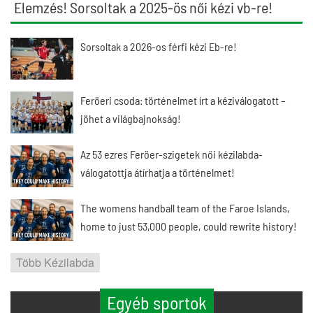
Elemzés! Sorsoltak a 2025-ös női kézi vb-re!
Sorsoltak a 2026-os férfi kézi Eb-re!
Feröeri csoda: történelmet írt a kéziválogatott –
jöhet a világbajnokság!
Az 53 ezres Feröer-szigetek női kézilabda-
válogatottja átírhatja a történelmet!
The womens handball team of the Faroe Islands,
home to just 53,000 people, could rewrite history!
Több Kézilabda
Egyéb sportok