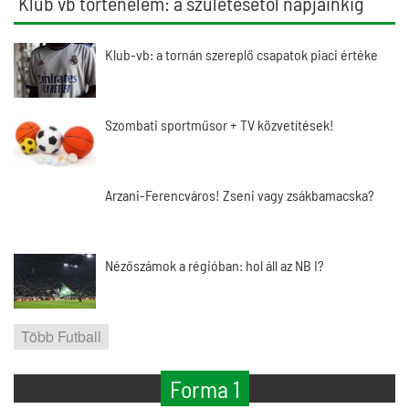
Klub vb történelem: a születésétől napjainkig
Klub-vb: a tornán szereplő csapatok piaci értéke
Szombati sportműsor + TV közvetítések!
Arzani-Ferencváros! Zseni vagy zsákbamacska?
Nézőszámok a régióban: hol áll az NB I?
Több Futball
Forma 1