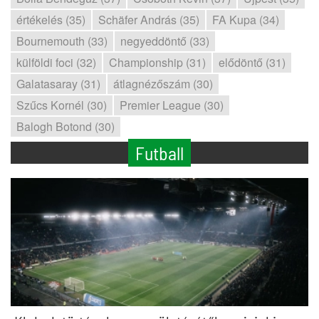
értékelés (35)
Schäfer András (35)
FA Kupa (34)
Bournemouth (33)
negyeddöntő (33)
külföldi foci (32)
Championship (31)
elődöntő (31)
Galatasaray (31)
átlagnézőszám (30)
Szűcs Kornél (30)
Premier League (30)
Balogh Botond (30)
Futball