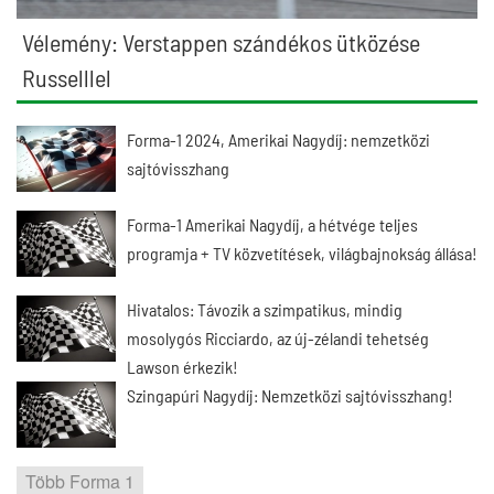
Vélemény: Verstappen szándékos ütközése
Russelllel
Forma-1 2024, Amerikai Nagydíj: nemzetközi
sajtóvisszhang
Forma-1 Amerikai Nagydíj, a hétvége teljes
programja + TV közvetítések, világbajnokság állása!
Hivatalos: Távozik a szimpatikus, mindig
mosolygós Ricciardo, az új-zélandi tehetség
Lawson érkezik!
Szingapúri Nagydíj: Nemzetközi sajtóvisszhang!
Több Forma 1