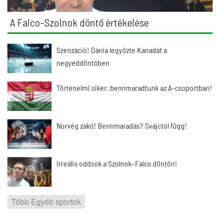
A Falco-Szolnok döntő értékelése
Szenzáció! Dánia legyőzte Kanadát a
negyeddöntőben
Történelmi siker: bennmaradtunk az A-csoportban!
Norvég zakó! Bennmaradás? Svájctól függ!
Irreális oddsok a Szolnok–Falco döntőn!
Több Egyéb sportok