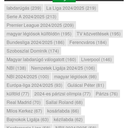
labdarúgás (239)
La Liga 2024/2025 (219)
Serie A 2024/2025 (213)
Premier League 2024/2025 (209)
magyar légiósok külföldön (195)
TV közvetítések (195)
Bundesliga 2024/2025 (186)
Ferencváros (184)
Szoboszlai Dominik (174)
Magyar labdarúgó válogatott (160)
Liverpool (146)
NBI (138)
Nemzetek Ligája 2024/25 (106)
NBI 2024/2025 (100)
magyar légiósok (98)
Európa-liga 2024/2025 (93)
Gulácsi Péter (81)
külföld (77)
2024-es párizsi olimpia (77)
Párizs (76)
Real Madrid (70)
Sallai Roland (68)
Milos Kerkez (67)
kosárlabda (66)
Bajnokok Ligája (63)
kézilabda (62)
Konferencia Liga (58)
NBII 2024/2025 (58)