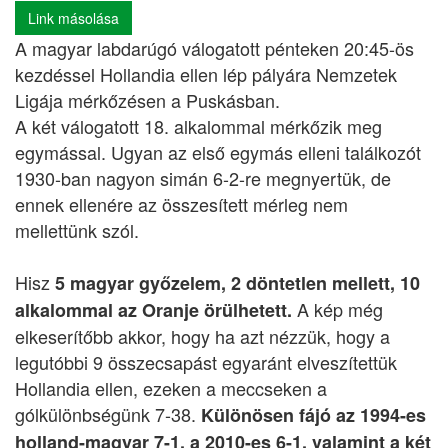
Link másolása
A magyar labdarúgó válogatott pénteken 20:45-ös
kezdéssel Hollandia ellen lép pályára Nemzetek
Ligája mérkőzésen a Puskásban.
A két válogatott 18. alkalommal mérkőzik meg
egymással. Ugyan az első egymás elleni találkozót
1930-ban nagyon simán 6-2-re megnyertük, de
ennek ellenére az összesített mérleg nem
mellettünk szól.
Hisz
5 magyar győzelem, 2 döntetlen mellett, 10
A kép még
alkalommal az Oranje örülhetett.
elkeserítőbb akkor, hogy ha azt nézzük, hogy a
legutóbbi 9 összecsapást egyaránt elveszítettük
Hollandia ellen, ezeken a meccseken a
gólkülönbségünk 7-38.
Különösen fájó az 1994-es
holland-magyar 7-1, a 2010-es 6-1, valamint a két