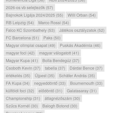
2026-os vb selejtezők (57)
Bajnokok Ligája 2024/2025 (55)
Willi Orban (54)
RB Leipzig (54)
Marco Rossi (54)
Falco KC Szombathely (53)
Játékos osztályzatok (52)
FC Barcelona (51)
Paks (50)
Magyar olimpiai csapat (49)
Puskás Akadémia (46)
magyar foci (42)
magyar válogatott (41)
Magyar Kupa (41)
Bolla Bendegúz (37)
Csoboth Kevin (37)
tabella (37)
Dárdai Bence (37)
értékelés (35)
Újpest (35)
Schäfer András (35)
FA Kupa (34)
negyeddöntő (33)
Bournemouth (33)
külföldi foci (32)
elődöntő (31)
Galatasaray (31)
Championship (31)
átlagnézőszám (30)
Szűcs Kornél (30)
Balogh Botond (30)