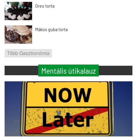
Oreo torta
Mákos guba torta
Több Gasztronómia
Mentális útikalauz