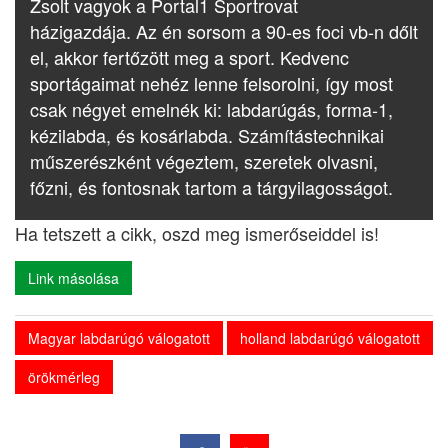
Zsolt vagyok a Portal1 Sportrovat
házigazdája. Az én sorsom a 90-es foci vb-n dőlt
el, akkor fertőzött meg a sport. Kedvenc
sportágaimat nehéz lenne felsorolni, így most
csak négyet emelnék ki: labdarúgás, forma-1,
kézilabda, és kosárlabda. Számítástechnikai
műszerészként végeztem, szeretek olvasni,
főzni, és fontosnak tartom a tárgyilagosságot.
Ha tetszett a cikk, oszd meg ismerőseiddel is!
Link másolása
Magyar labdarúgó válogatott
holland labdarúgó válogatott
örökmérleg