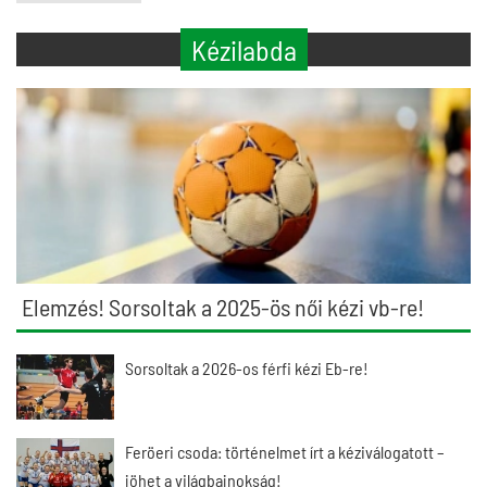
Kézilabda
Elemzés! Sorsoltak a 2025-ös női kézi vb-re!
Sorsoltak a 2026-os férfi kézi Eb-re!
Feröeri csoda: történelmet írt a kéziválogatott –
jöhet a világbajnokság!