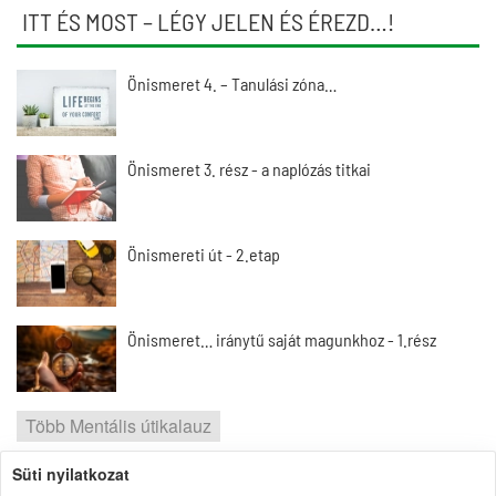
ITT ÉS MOST – LÉGY JELEN ÉS ÉREZD…!
Önismeret 4. – Tanulási zóna…
Önismeret 3. rész - a naplózás titkai
Önismereti út - 2.etap
Önismeret… iránytű saját magunkhoz - 1.rész
Több Mentális útikalauz
Süti nyilatkozat