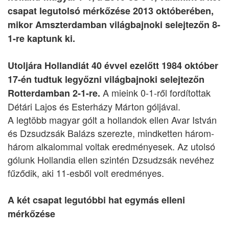
csapat legutolsó mérkőzése 2013 októberében,
mikor Amszterdamban világbajnoki selejtezőn 8-
1-re kaptunk ki.
Utoljára Hollandiát 40 évvel ezelőtt 1984 október
17-én tudtuk legyőzni világbajnoki selejtezőn
A mieink 0-1-ről fordítottak
Rotterdamban 2-1-re.
Détári Lajos és Esterházy Márton góljával.
A legtöbb magyar gólt a hollandok ellen Avar István
és Dzsudzsák Balázs szerezte, mindketten három-
három alkalommal voltak eredményesek. Az utolsó
gólunk Hollandia ellen szintén Dzsudzsák nevéhez
fűződik, aki 11-esből volt eredményes.
A két csapat legutóbbi hat egymás elleni
mérkőzése