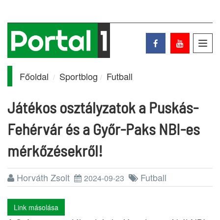
Toggl
navig
Főoldal
Sportblog
Futball
Játékos osztályzatok a Puskás-
Fehérvár és a Győr-Paks NBI-es
mérkőzésekről!
Horváth Zsolt
Futball
2024-09-23
Link másolása