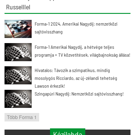
Russelllel
Forma-1 2024, Amerikai Nagydíj: nemzetközi
sajtóvisszhang
Forma-1 Amerikai Nagydíj, a hétvége teljes
programja + TV közvetítések, világbajnokság állása!
Hivatalos: Távozik a szimpatikus, mindig
mosolygós Ricciardo, az új-zélandi tehetség
Lawson érkezik!
Szingapúri Nagydíj: Nemzetközi sajtóvisszhang!
Több Forma 1
Kézilabda