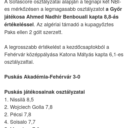
A Sofascore osztályzatai alapján a tegnapi két NBI-
es mérkőzésen a legmagasabb osztályzatot
a Győr
játékosa Ahmed Nadhir Benbouali kapta 8,8-ás
. Az algériai támadó a kupagyőztes
értékeléssel
Paks ellen 2 gólt szerzett.
A legrosszabb értékelést a kezdőcsaptokból a
Fehérvár középpályása Katona Mátyás kapta 6,1-es
osztályzattal.
Puskás Akadémia-Fehérvár 3-0
Puskás játékosainak osztályzatai
1. Nissilä 8,5
2. Wojciech Golla 7,8
2. Pécsi 7,8
4. Soisalo 7,7