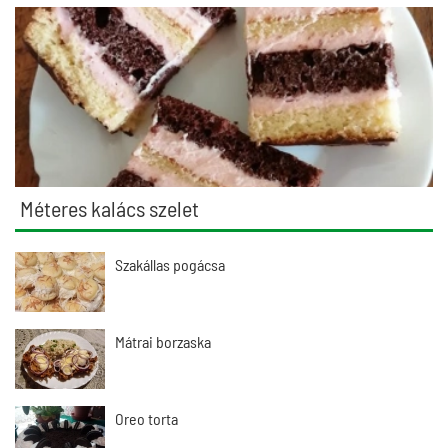
Méteres kalács szelet
Szakállas pogácsa
Mátrai borzaska
Oreo torta