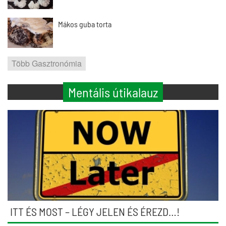
Mákos guba torta
Több Gasztronómia
Mentális útikalauz
ITT ÉS MOST – LÉGY JELEN ÉS ÉREZD…!