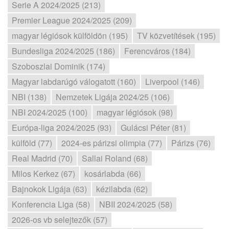
Serie A 2024/2025 (213)
Premier League 2024/2025 (209)
magyar légiósok külföldön (195)
TV közvetítések (195)
Bundesliga 2024/2025 (186)
Ferencváros (184)
Szoboszlai Dominik (174)
Magyar labdarúgó válogatott (160)
Liverpool (146)
NBI (138)
Nemzetek Ligája 2024/25 (106)
NBI 2024/2025 (100)
magyar légiósok (98)
Európa-liga 2024/2025 (93)
Gulácsi Péter (81)
külföld (77)
2024-es párizsi olimpia (77)
Párizs (76)
Real Madrid (70)
Sallai Roland (68)
Milos Kerkez (67)
kosárlabda (66)
Bajnokok Ligája (63)
kézilabda (62)
Konferencia Liga (58)
NBII 2024/2025 (58)
2026-os vb selejtezők (57)