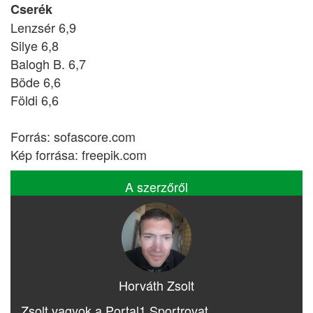
Cserék
Lenzsér 6,9
Silye 6,8
Balogh B. 6,7
Böde 6,6
Földi 6,6
Forrás: sofascore.com
Kép forrása: freepik.com
A szerzőről
Horváth Zsolt
Zsolt vagyok a Portal1 Sportrovat