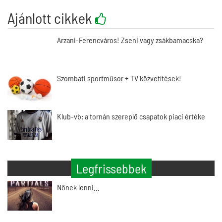
Ajánlott cikkek
Arzani-Ferencváros! Zseni vagy zsákbamacska?
Szombati sportműsor + TV közvetítések!
Klub-vb: a tornán szereplő csapatok piaci értéke
Legfrissebbek
Nőnek lenni…