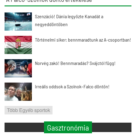
Szenzáció! Dánia legyőzte Kanadát a
negyeddöntőben
Történelmi siker: bennmaradtunk az A-csoportban!
Norvég zakó! Bennmaradás? Svájctól függ!
Irreális oddsok a Szolnok–Falco döntőn!
Több Egyéb sportok
Gasztronómia