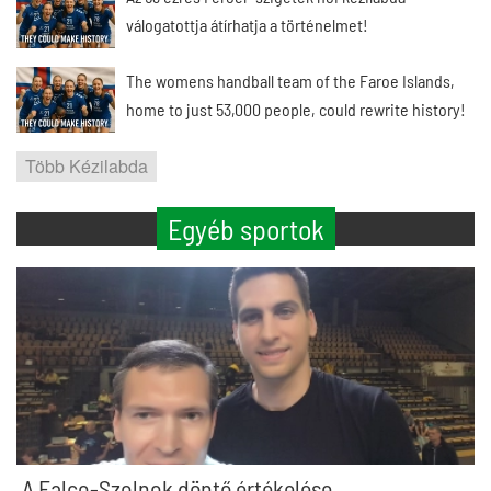
válogatottja átírhatja a történelmet!
The womens handball team of the Faroe Islands,
home to just 53,000 people, could rewrite history!
Több Kézilabda
Egyéb sportok
A Falco-Szolnok döntő értékelése