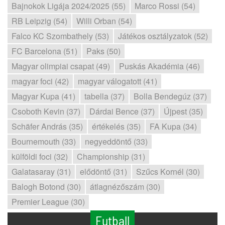
Bajnokok Ligája 2024/2025 (55)
Marco Rossi (54)
RB Leipzig (54)
Willi Orban (54)
Falco KC Szombathely (53)
Játékos osztályzatok (52)
FC Barcelona (51)
Paks (50)
Magyar olimpiai csapat (49)
Puskás Akadémia (46)
magyar foci (42)
magyar válogatott (41)
Magyar Kupa (41)
tabella (37)
Bolla Bendegúz (37)
Csoboth Kevin (37)
Dárdai Bence (37)
Újpest (35)
Schäfer András (35)
értékelés (35)
FA Kupa (34)
Bournemouth (33)
negyeddöntő (33)
külföldi foci (32)
Championship (31)
Galatasaray (31)
elődöntő (31)
Szűcs Kornél (30)
Balogh Botond (30)
átlagnézőszám (30)
Premier League (30)
Futball