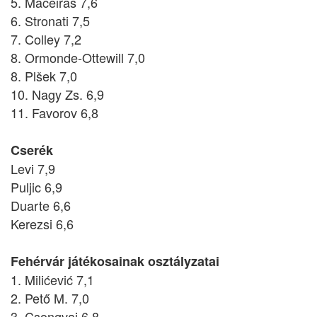
5. Maceiras 7,6
6. Stronati 7,5
7. Colley 7,2
8. Ormonde-Ottewill 7,0
8. Plšek 7,0
10. Nagy Zs. 6,9
11. Favorov 6,8
Cserék
Levi 7,9
Puljic 6,9
Duarte 6,6
Kerezsi 6,6
Fehérvár játékosainak osztályzatai
1. Milićević 7,1
2. Pető M. 7,0
3. Csongvai 6,8