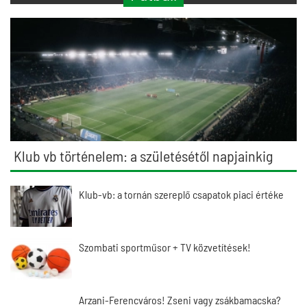
Klub vb történelem: a születésétől napjainkig
Klub-vb: a tornán szereplő csapatok piaci értéke
Szombati sportműsor + TV közvetítések!
Arzani-Ferencváros! Zseni vagy zsákbamacska?