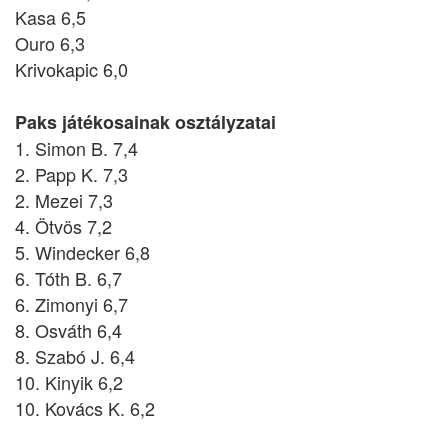
Kasa 6,5
Ouro 6,3
Krivokapic 6,0
Paks játékosainak osztályzatai
1. Simon B. 7,4
2. Papp K. 7,3
2. Mezei 7,3
4. Ötvös 7,2
5. Windecker 6,8
6. Tóth B. 6,7
6. Zimonyi 6,7
8. Osváth 6,4
8. Szabó J. 6,4
10. Kinyik 6,2
10. Kovács K. 6,2