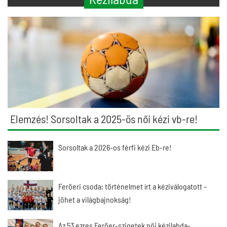
Elemzés! Sorsoltak a 2025-ös női kézi vb-re!
Sorsoltak a 2026-os férfi kézi Eb-re!
Feröeri csoda: történelmet írt a kéziválogatott –
jöhet a világbajnokság!
Az 53 ezres Feröer-szigetek női kézilabda-