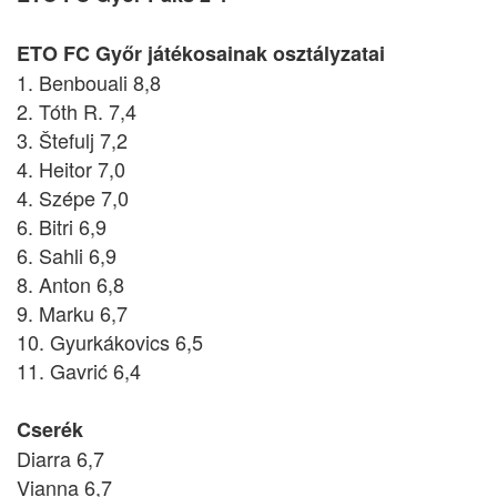
ETO FC Győr játékosainak osztályzatai
1. Benbouali 8,8
2. Tóth R. 7,4
3. Štefulj 7,2
4. Heitor 7,0
4. Szépe 7,0
6. Bitri 6,9
6. Sahli 6,9
8. Anton 6,8
9. Marku 6,7
10. Gyurkákovics 6,5
11. Gavrić 6,4
Cserék
Diarra 6,7
Vianna 6,7