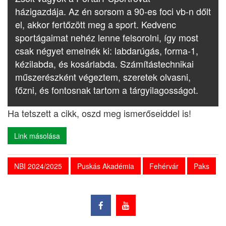
házigazdája. Az én sorsom a 90-es foci vb-n dőlt
el, akkor fertőzött meg a sport. Kedvenc
sportágaimat nehéz lenne felsorolni, így most
csak négyet emelnék ki: labdarúgás, forma-1,
kézilabda, és kosárlabda. Számítástechnikai
műszerészként végeztem, szeretek olvasni,
főzni, és fontosnak tartom a tárgyilagosságot.
Ha tetszett a cikk, oszd meg ismerőseiddel is!
Link másolása
NBI 2024/2025
Puskás Akadémia
Fehérvár
Paks