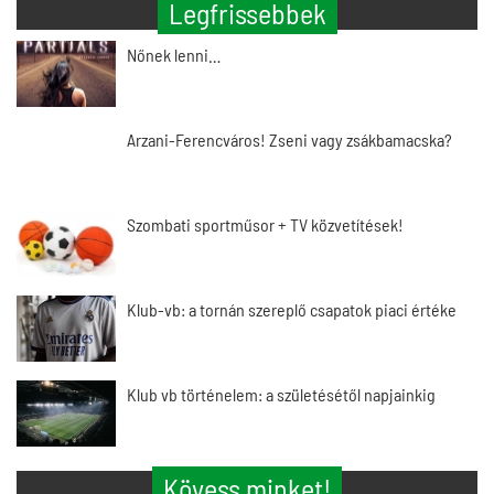
Legfrissebbek
Nőnek lenni…
Arzani-Ferencváros! Zseni vagy zsákbamacska?
Szombati sportműsor + TV közvetítések!
Klub-vb: a tornán szereplő csapatok piaci értéke
Klub vb történelem: a születésétől napjainkig
Kövess minket!