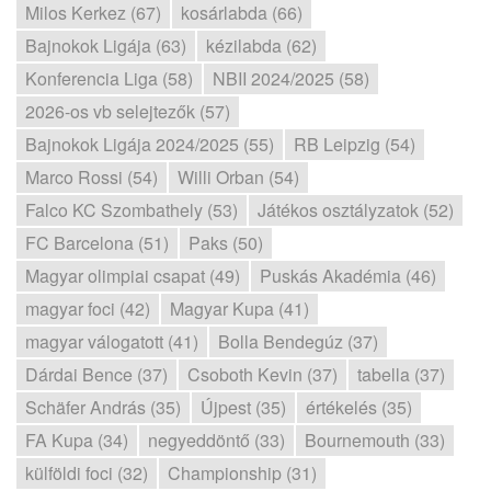
Milos Kerkez (67)
kosárlabda (66)
Bajnokok Ligája (63)
kézilabda (62)
Konferencia Liga (58)
NBII 2024/2025 (58)
2026-os vb selejtezők (57)
Bajnokok Ligája 2024/2025 (55)
RB Leipzig (54)
Marco Rossi (54)
Willi Orban (54)
Falco KC Szombathely (53)
Játékos osztályzatok (52)
FC Barcelona (51)
Paks (50)
Magyar olimpiai csapat (49)
Puskás Akadémia (46)
magyar foci (42)
Magyar Kupa (41)
magyar válogatott (41)
Bolla Bendegúz (37)
Dárdai Bence (37)
Csoboth Kevin (37)
tabella (37)
Schäfer András (35)
Újpest (35)
értékelés (35)
FA Kupa (34)
negyeddöntő (33)
Bournemouth (33)
külföldi foci (32)
Championship (31)