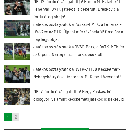
NBI 12. forduló válogatottja! Három MTK, két-két
Fehérvár, DVTK játékos is bekerült! Drešković a
forduló legjobbja!
Játékos osztályzatok a Puskás-DVTK, a Fehérvár-
DVSC és az MTK-Újpest mérkőzésekről! Gradišar a
nap legjobbja!
Játékos osztályzatok a DVSC-Paks, a DVTK-MTK és
az Újpest-Nyíregyháza mérkőzésekről!
Játékos osztályzatok a DVTK-ZTE, a Kecskemét-
Nyíregyháza, és a Debrecen-MTK mérkőzésekről!
NBI 7. forduló válogatottja! Négy Puskás, két
diósgyőri valamint kecskeméti játékos is bekerült!
1
2