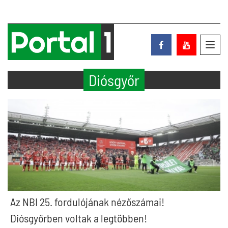
Toggl
navig
Diósgyőr
Az NBI 25. fordulójának nézőszámai!
Diósgyőrben voltak a legtöbben!