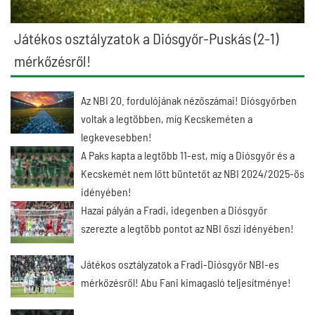
Játékos osztályzatok a Diósgyőr-Puskás (2-1)
mérkőzésről!
Az NBI 20. fordulójának nézőszámai! Diósgyőrben
voltak a legtöbben, míg Kecskeméten a
legkevesebben!
A Paks kapta a legtöbb 11-est, míg a Diósgyőr és a
Kecskemét nem lőtt büntetőt az NBI 2024/2025-ös
idényében!
Hazai pályán a Fradi, idegenben a Diósgyőr
szerezte a legtöbb pontot az NBI őszi idényében!
Játékos osztályzatok a Fradi-Diósgyőr NBI-es
mérkőzésről! Abu Fani kimagasló teljesítménye!