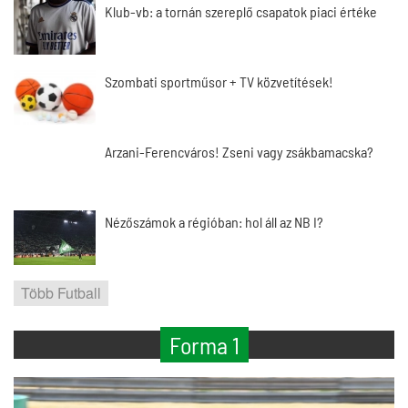
Klub-vb: a tornán szereplő csapatok piaci értéke
Szombati sportműsor + TV közvetítések!
Arzani-Ferencváros! Zseni vagy zsákbamacska?
Nézőszámok a régióban: hol áll az NB I?
Több Futball
Forma 1