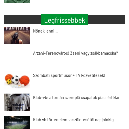
Legfrissebbek
Nőnek lenni…
Arzani-Ferencváros! Zseni vagy zsákbamacska?
Szombati sportműsor + TV közvetítések!
Klub-vb: a tornán szereplő csapatok piaci értéke
Klub vb történelem: a születésétől napjainkig