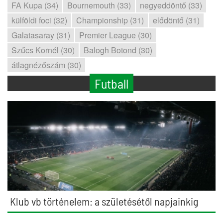
FA Kupa (34)
Bournemouth (33)
negyeddöntő (33)
külföldi foci (32)
Championship (31)
elődöntő (31)
Galatasaray (31)
Premier League (30)
Szűcs Kornél (30)
Balogh Botond (30)
átlagnézőszám (30)
Futball
Klub vb történelem: a születésétől napjainkig