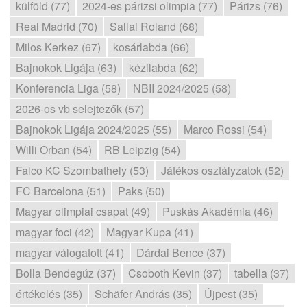
külföld (77)
2024-es párizsi olimpia (77)
Párizs (76)
Real Madrid (70)
Sallai Roland (68)
Milos Kerkez (67)
kosárlabda (66)
Bajnokok Ligája (63)
kézilabda (62)
Konferencia Liga (58)
NBII 2024/2025 (58)
2026-os vb selejtezők (57)
Bajnokok Ligája 2024/2025 (55)
Marco Rossi (54)
Willi Orban (54)
RB Leipzig (54)
Falco KC Szombathely (53)
Játékos osztályzatok (52)
FC Barcelona (51)
Paks (50)
Magyar olimpiai csapat (49)
Puskás Akadémia (46)
magyar foci (42)
Magyar Kupa (41)
magyar válogatott (41)
Dárdai Bence (37)
Bolla Bendegúz (37)
Csoboth Kevin (37)
tabella (37)
értékelés (35)
Schäfer András (35)
Újpest (35)