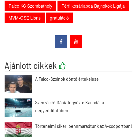
Falco KC Szombathely
Férfi kosárlabda Bajnokok Ligája
MVM-OSE Lions
gratuláció
Ajánlott cikkek
A Falco-Szolnok döntő értékelése
Szenzáció! Dánia legyőzte Kanadát a
negyeddöntőben
Történelmi siker: bennmaradtunk az A-csoportban!