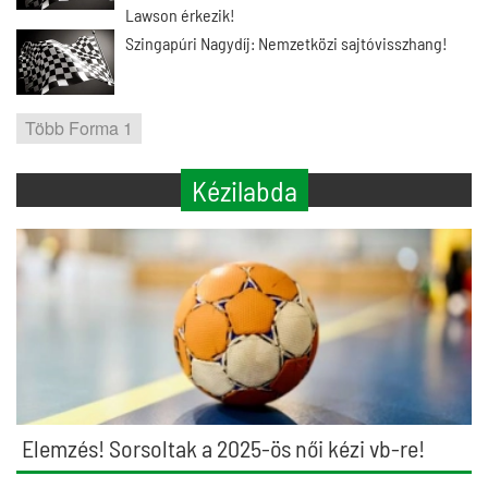
Lawson érkezik!
Szingapúri Nagydíj: Nemzetközi sajtóvisszhang!
Több Forma 1
Kézilabda
Elemzés! Sorsoltak a 2025-ös női kézi vb-re!