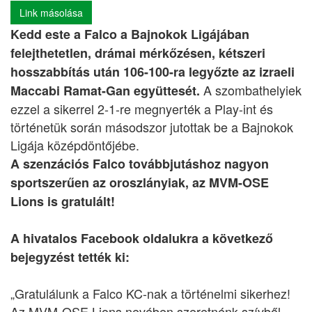
Link másolása
Kedd este a Falco a Bajnokok Ligájában
felejthetetlen, drámai mérkőzésen, kétszeri
hosszabbítás után 106-100-ra legyőzte az izraeli
A szombathelyiek
Maccabi Ramat-Gan együttesét.
ezzel a sikerrel 2-1-re megnyerték a Play-int és
történetük során másodszor jutottak be a Bajnokok
Ligája középdöntőjébe.
A szenzációs Falco továbbjutáshoz nagyon
sportszerűen az oroszlányiak, az MVM-OSE
Lions is gratulált!
A hivatalos Facebook oldalukra a következő
bejegyzést tették ki:
„Gratulálunk a Falco KC-nak a történelmi sikerhez!
Az MVM-OSE Lions nevében szeretnénk szívből