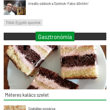
Irreális oddsok a Szolnok–Falco döntőn!
Több Egyéb sportok
Gasztronómia
Méteres kalács szelet
Szakállas pogácsa