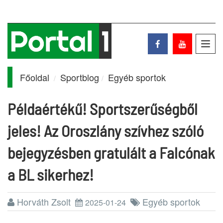
Toggl
navig
Főoldal
Sportblog
Egyéb sportok
Példaértékű! Sportszerűségből
jeles! Az Oroszlány szívhez szóló
bejegyzésben gratulált a Falcónak
a BL sikerhez!
Horváth Zsolt
Egyéb sportok
2025-01-24