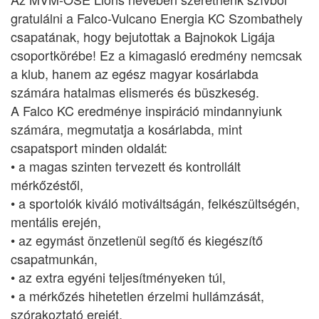
gratulálni a Falco-Vulcano Energia KC Szombathely
csapatának, hogy bejutottak a Bajnokok Ligája
csoportkörébe! Ez a kimagasló eredmény nemcsak
a klub, hanem az egész magyar kosárlabda
számára hatalmas elismerés és büszkeség.
A Falco KC eredménye inspiráció mindannyiunk
számára, megmutatja a kosárlabda, mint
csapatsport minden oldalát:
• a magas szinten tervezett és kontrollált
mérkőzéstől,
• a sportolók kiváló motiváltságán, felkészültségén,
mentális erején,
• az egymást önzetlenül segítő és kiegészítő
csapatmunkán,
• az extra egyéni teljesítményeken túl,
• a mérkőzés hihetetlen érzelmi hullámzását,
szórakoztató erejét.