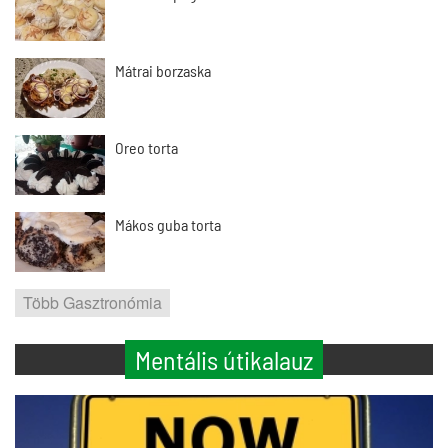
Mátrai borzaska
Oreo torta
Mákos guba torta
Több Gasztronómia
Mentális útikalauz