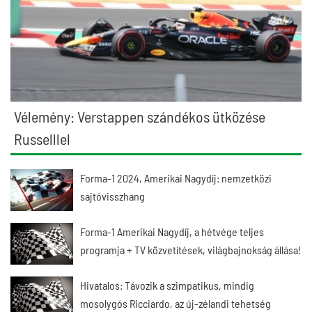
Vélemény: Verstappen szándékos ütközése
Russelllel
Forma-1 2024, Amerikai Nagydíj: nemzetközi
sajtóvisszhang
Forma-1 Amerikai Nagydíj, a hétvége teljes
programja + TV közvetítések, világbajnokság állása!
Hivatalos: Távozik a szimpatikus, mindig
mosolygós Ricciardo, az új-zélandi tehetség