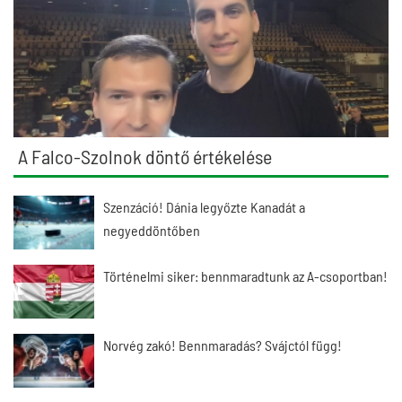
A Falco-Szolnok döntő értékelése
Szenzáció! Dánia legyőzte Kanadát a
negyeddöntőben
Történelmi siker: bennmaradtunk az A-csoportban!
Norvég zakó! Bennmaradás? Svájctól függ!