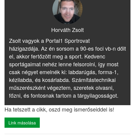
Horváth Zsolt
Zsolt vagyok a Portal1 Sportrovat
házigazdája. Az én sorsom a 90-es foci vb-n dőlt
el, akkor fertőzött meg a sport. Kedvenc
sportágaimat nehéz lenne felsorolni, így most
csak négyet emelnék ki: labdarúgás, forma-1,
kézilabda, és kosárlabda. Számítástechnikai
műszerészként végeztem, szeretek olvasni,
főzni, és fontosnak tartom a tárgyilagosságot.
Ha tetszett a cikk, oszd meg ismerőseiddel is!
Link másolása