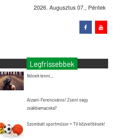
2026. Augusztus 07., Péntek
Legfrissebbek
Nőnek lenni…
Arzani-Ferencváros! Zseni vagy
zsákbamacska?
Szombati sportműsor + TV közvetítések!