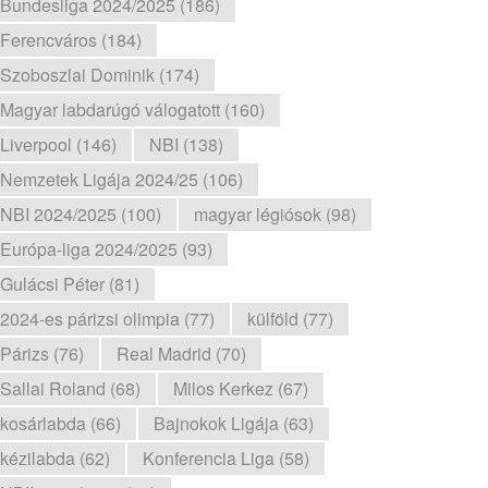
Bundesliga 2024/2025 (186)
Ferencváros (184)
Szoboszlai Dominik (174)
Magyar labdarúgó válogatott (160)
Liverpool (146)
NBI (138)
Nemzetek Ligája 2024/25 (106)
NBI 2024/2025 (100)
magyar légiósok (98)
Európa-liga 2024/2025 (93)
Gulácsi Péter (81)
2024-es párizsi olimpia (77)
külföld (77)
Párizs (76)
Real Madrid (70)
Sallai Roland (68)
Milos Kerkez (67)
kosárlabda (66)
Bajnokok Ligája (63)
kézilabda (62)
Konferencia Liga (58)