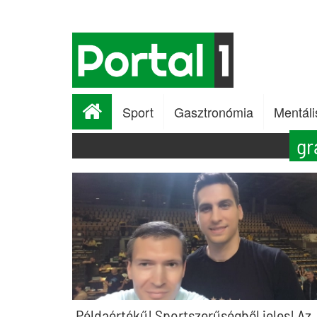
Sport
Gasztronómia
Mentáli
gr
Példaértékű! Sportszerűségből jeles! Az