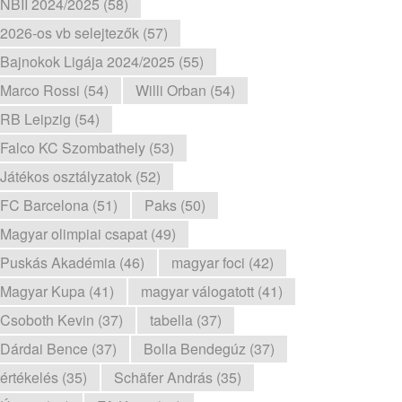
NBII 2024/2025 (58)
2026-os vb selejtezők (57)
Bajnokok Ligája 2024/2025 (55)
Marco Rossi (54)
Willi Orban (54)
RB Leipzig (54)
Falco KC Szombathely (53)
Játékos osztályzatok (52)
FC Barcelona (51)
Paks (50)
Magyar olimpiai csapat (49)
Puskás Akadémia (46)
magyar foci (42)
Magyar Kupa (41)
magyar válogatott (41)
Csoboth Kevin (37)
tabella (37)
Dárdai Bence (37)
Bolla Bendegúz (37)
értékelés (35)
Schäfer András (35)