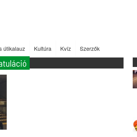
s útikalauz
Kultúra
Kvíz
Szerzők
atuláció