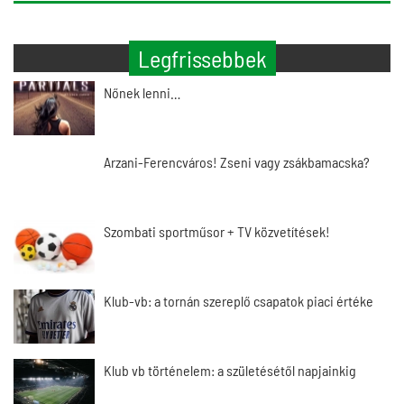
Legfrissebbek
Nőnek lenni…
Arzani-Ferencváros! Zseni vagy zsákbamacska?
Szombati sportműsor + TV közvetítések!
Klub-vb: a tornán szereplő csapatok piaci értéke
Klub vb történelem: a születésétől napjainkig