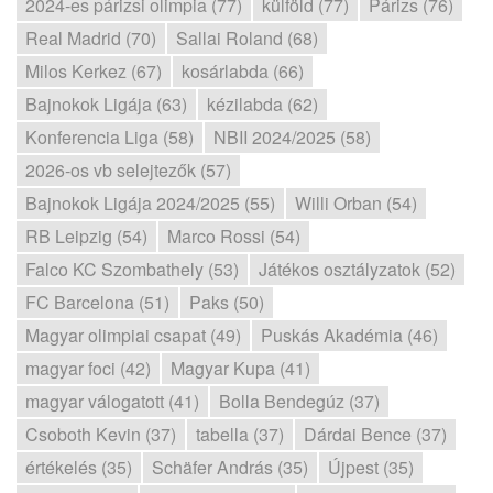
2024-es párizsi olimpia (77)
külföld (77)
Párizs (76)
Real Madrid (70)
Sallai Roland (68)
Milos Kerkez (67)
kosárlabda (66)
Bajnokok Ligája (63)
kézilabda (62)
Konferencia Liga (58)
NBII 2024/2025 (58)
2026-os vb selejtezők (57)
Bajnokok Ligája 2024/2025 (55)
Willi Orban (54)
RB Leipzig (54)
Marco Rossi (54)
Falco KC Szombathely (53)
Játékos osztályzatok (52)
FC Barcelona (51)
Paks (50)
Magyar olimpiai csapat (49)
Puskás Akadémia (46)
magyar foci (42)
Magyar Kupa (41)
magyar válogatott (41)
Bolla Bendegúz (37)
Csoboth Kevin (37)
tabella (37)
Dárdai Bence (37)
értékelés (35)
Schäfer András (35)
Újpest (35)