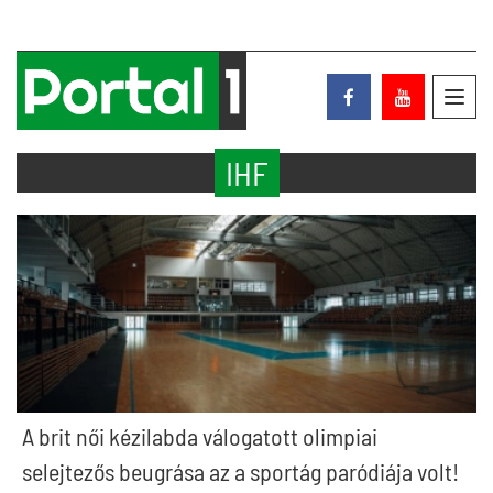
Toggl
navig
IHF
A brit női kézilabda válogatott olimpiai
selejtezős beugrása az a sportág paródiája volt!