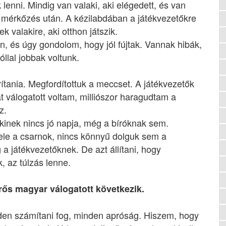
lenni. Mindig van valaki, aki elégedett, és van
gy mérkőzés után. A kézilabdában a játékvezetőkre
valakire, aki otthon játszik.
, és úgy gondolom, hogy jól fújtak. Vannak hibák,
llal jobbak voltunk.
tania. Megfordítottuk a meccset. A játékvezetők
 válogatott voltam, milliószor haragudtam a
z.
kinek nincs jó napja, még a bíróknak sem.
le a csarnok, nincs könnyű dolguk sem a
 játékvezetőknek. De azt állítani, hogy
, az túlzás lenne.
ős magyar válogatott következik.
en számítani fog, minden apróság. Hiszem, hogy