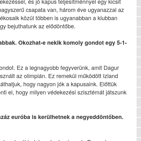
ekezéssel, és jó kapus teljesítménnyel egy kicsit
agyszerű csapata van, három éve ugyanazzal az
átékosaik közül többen is ugyanabban a klubban
gy bejuthatunk az elődöntőbe.
sabbak. Okozhat-e nekik komoly gondot egy 5-1-
ondot. Ez a legnagyobb fegyverünk, amit Dagur
znált az olimpián. Ez remekül működött Izland
 Láthatjuk, hogy nagyon jók a kapusaink. Előttük
i el, hogy milyen védekezési szisztémát játszunk
 száz euróba is kerülhetnek a negyeddöntőben.