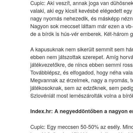
Cupic: Aki veszít, annak joga van dühösnek 
valaki, aki egy kicsit kevésbé elégedett e
nagy nyomás nehezedik, és másképp néznek 
Nagyon sok meccset láttam már ezen a vb-n
de a bírók is hús-vér emberek. Két-három gó
A kapusuknak nem sikerült semmit sem hárí
ebben nem játszottak szerepet. Amíg horvát
játékvezetőkre, de nincs ebben semmi ross
Továbblépsz, és elfogadod, hogy néha vala
Megvannak az érzelmek, nagy a nyomás, te
játékosoknak, sem az edzőknek, sem pedig a
Szlovéniát most lemészárolták volna a bírók
Index.hr: A negyeddöntőben a nagyon er
Cupic: Egy meccsen 50-50% az esély. Mind