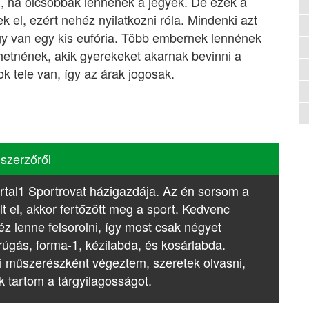
m, ha olcsóbbak lennének a jegyek. De ezek a
k el, ezért nehéz nyilatkozni róla. Mindenki azt
ogy van egy kis eufória. Több embernek lennének
hetnének, akik gyerekeket akarnak bevinni a
k tele van, így az árak jogosak.
 szerzőről
rtal1 Sportrovat házigazdája. Az én sorsom a
lt el, akkor fertőzött meg a sport. Kedvenc
z lenne felsorolni, így most csak négyet
rúgás, forma-1, kézilabda, és kosárlabda.
i műszerészként végeztem, szeretek olvasni,
k tartom a tárgyilagosságot.