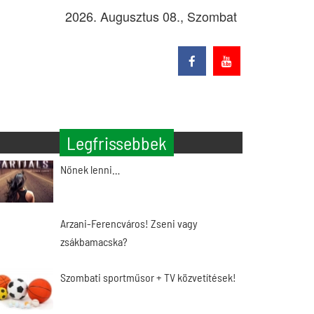
2026. Augusztus 08., Szombat
Legfrissebbek
Nőnek lenni…
Arzani-Ferencváros! Zseni vagy
zsákbamacska?
Szombati sportműsor + TV közvetítések!