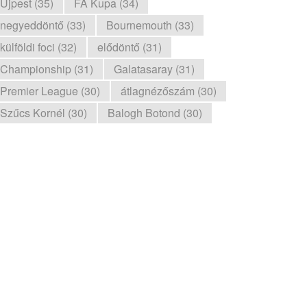
Újpest (35)
FA Kupa (34)
negyeddöntő (33)
Bournemouth (33)
külföldi foci (32)
elődöntő (31)
Championship (31)
Galatasaray (31)
Premier League (30)
átlagnézőszám (30)
Szűcs Kornél (30)
Balogh Botond (30)