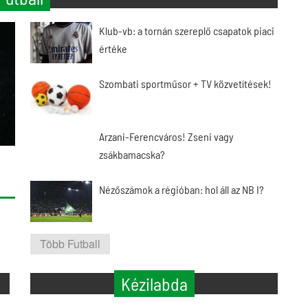
Klub-vb: a tornán szereplő csapatok piaci
értéke
Szombati sportműsor + TV közvetítések!
Arzani-Ferencváros! Zseni vagy
zsákbamacska?
Nézőszámok a régióban: hol áll az NB I?
Több Futball
Kézilabda