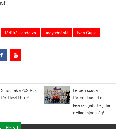
is!
férfi kézilabda vb
negyeddöntő
Ivan Cupic
Sorsoltak a 2026-os
Feröeri csoda:
férfi kézi Eb-re!
történelmet írt a
kéziválogatott – jöhet
a világbajnokság!
Futball