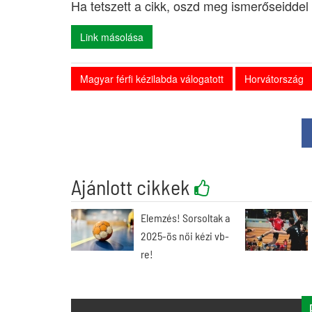
Ha tetszett a cikk, oszd meg ismerőseiddel 
Link másolása
Magyar férfi kézilabda válogatott
Horvátország
Ajánlott cikkek
Elemzés! Sorsoltak a
2025-ös női kézi vb-
re!