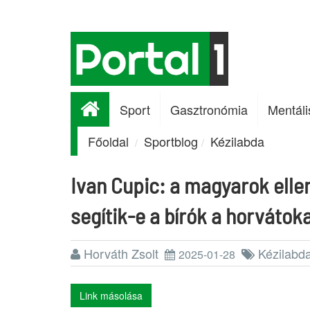
Sport
Gasztronómia
Mentáli
Főoldal
Sportblog
Kézilabda
Ivan Cupic: a magyarok elle
segítik-e a bírók a horvátok
Horváth Zsolt
Kézilabd
2025-01-28
Link másolása