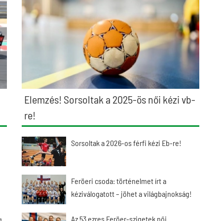
Elemzés! Sorsoltak a 2025-ös női kézi vb-
re!
Sorsoltak a 2026-os férfi kézi Eb-re!
Feröeri csoda: történelmet írt a
kéziválogatott – jöhet a világbajnokság!
Az 53 ezres Feröer-szigetek női
g