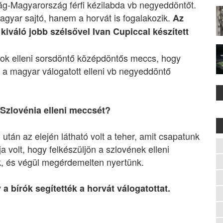
ág-Magyarország férfi kézilabda vb negyeddöntőt.
gyar sajtó, hanem a horvát is fogalakozik.
Az
kiváló jobb szélsővel Ivan Cupiccal készített
nok elleni sorsdöntő középdöntős meccs, hogy
, a magyar válogatott elleni vb negyeddöntő
 Szlovénia elleni meccsét?
után az elején látható volt a teher, amit csapatunk
a volt, hogy felkészüljön a szlovének elleni
nk, és végül megérdemelten nyertünk.
a bírók segítették a horvát válogatottat.