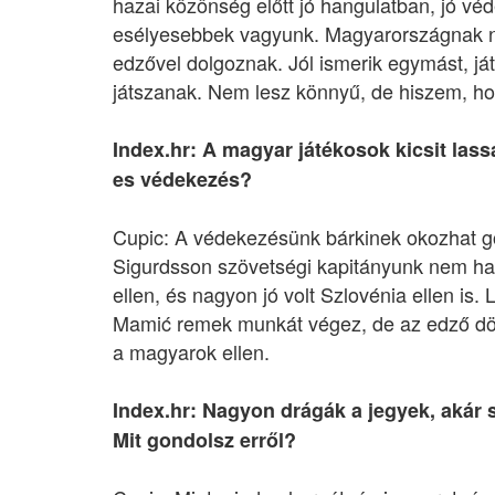
hazai közönség előtt jó hangulatban, jó véd
esélyesebbek vagyunk. Magyarországnak n
edzővel dolgoznak. Jól ismerik egymást, j
játszanak. Nem lesz könnyű, de hiszem, ho
Index.hr: A magyar játékosok kicsit las
es védekezés?
Cupic: A védekezésünk bárkinek okozhat g
Sigurdsson szövetségi kapitányunk nem has
ellen, és nagyon jó volt Szlovénia ellen is.
Mamić remek munkát végez, de az edző dönt
a magyarok ellen.
Index.hr: Nagyon drágák a jegyek, akár
Mit gondolsz erről?