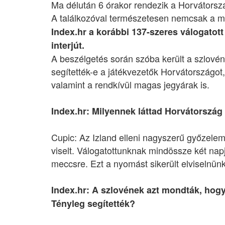
Ma délután 6 órakor rendezik a Horvátorsz
A találkozóval természetesen nemcsak a ma
Index.hr a korábbi 137-szeres válogatott 
interjút.
A beszélgetés során szóba került a szlové
segítették-e a játékvezetők Horvátországot
valamint a rendkívül magas jegyárak is.
Index.hr: Milyennek láttad Horvátország
Cupic: Az Izland elleni nagyszerű győzelem 
viselt. Válogatottunknak mindössze két napj
meccsre. Ezt a nyomást sikerült elviselnü
Index.hr: A szlovének azt mondták, hogy 
Tényleg segítették?