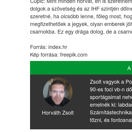
Cupic: Mint minden horvát, én is szeretné
dolgok a szövetség és az IHF szintjén dőlne
szeretné, ha olcsóbb lenne, főleg most, h
megfizethetőek a jegyek, olyan emberek jö
csarnokba. Ez egy drága dolog, de a csarno
Forrás: index.hr
Kép forrása: freepik.com
A
Zsolt vagyok a Po
90-es foci vb-n dő
sportágaimat nehé
emelnék ki: labda
Számítástechnika
Horváth Zsolt
főzni, és fontosna