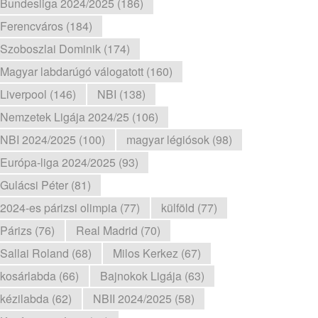
Bundesliga 2024/2025 (186)
Ferencváros (184)
Szoboszlai Dominik (174)
Magyar labdarúgó válogatott (160)
Liverpool (146)
NBI (138)
Nemzetek Ligája 2024/25 (106)
NBI 2024/2025 (100)
magyar légiósok (98)
Európa-liga 2024/2025 (93)
Gulácsi Péter (81)
2024-es párizsi olimpia (77)
külföld (77)
Párizs (76)
Real Madrid (70)
Sallai Roland (68)
Milos Kerkez (67)
kosárlabda (66)
Bajnokok Ligája (63)
kézilabda (62)
NBII 2024/2025 (58)