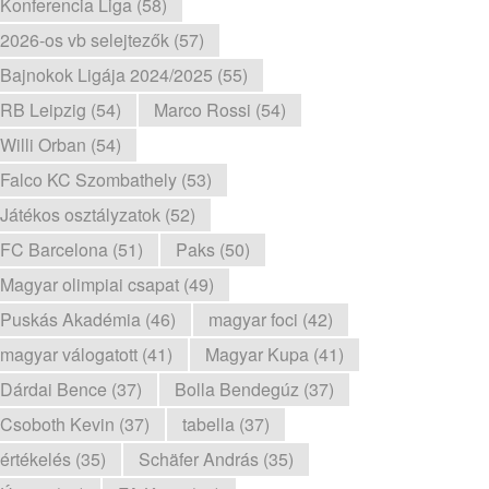
Konferencia Liga (58)
2026-os vb selejtezők (57)
Bajnokok Ligája 2024/2025 (55)
RB Leipzig (54)
Marco Rossi (54)
Willi Orban (54)
Falco KC Szombathely (53)
Játékos osztályzatok (52)
FC Barcelona (51)
Paks (50)
Magyar olimpiai csapat (49)
Puskás Akadémia (46)
magyar foci (42)
magyar válogatott (41)
Magyar Kupa (41)
Dárdai Bence (37)
Bolla Bendegúz (37)
Csoboth Kevin (37)
tabella (37)
értékelés (35)
Schäfer András (35)