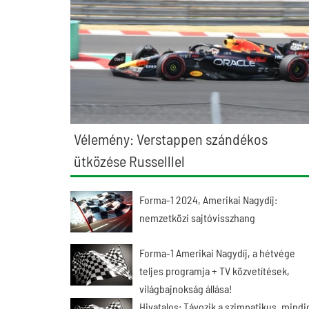
Vélemény: Verstappen szándékos
ütközése Russelllel
Forma-1 2024, Amerikai Nagydíj:
nemzetközi sajtóvisszhang
Forma-1 Amerikai Nagydíj, a hétvége
teljes programja + TV közvetítések,
világbajnokság állása!
Hivatalos: Távozik a szimpatikus, mindi