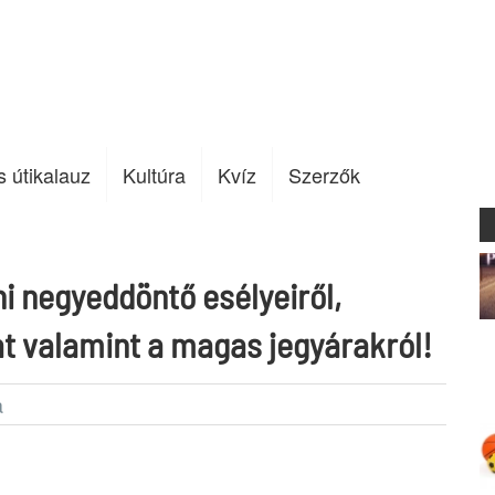
s útikalauz
Kultúra
Kvíz
Szerzők
ni negyeddöntő esélyeiről,
at valamint a magas jegyárakról!
a