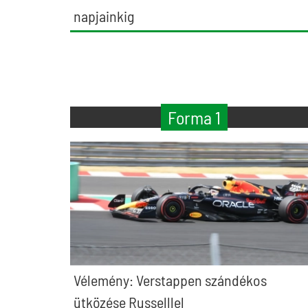
napjainkig
Forma 1
Vélemény: Verstappen szándékos
ütközése Russelllel