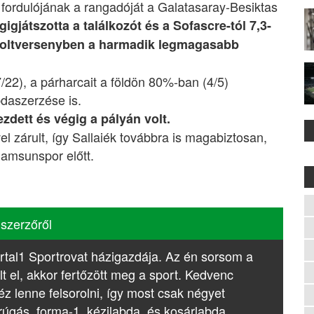
 fordulójának a rangadóját a Galatasaray-Besiktas
igjátszotta a találkozót és a Sofascre-tól 7,3-
l holtversenyben a harmadik legmagasabb
22), a párharcait a földön 80%-ban (4/5)
bdaszerzése is.
zdett és végig a pályán volt.
 zárult, így Sallaiék továbbra is magabiztosan,
Samsunspor előtt.
 szerzőről
rtal1 Sportrovat házigazdája. Az én sorsom a
lt el, akkor fertőzött meg a sport. Kedvenc
z lenne felsorolni, így most csak négyet
rúgás, forma-1, kézilabda, és kosárlabda.