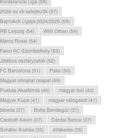
Konferencia Liga (58)
2026-os vb selejtezők (57)
Bajnokok Ligája 2024/2025 (55)
RB Leipzig (54)
Willi Orban (54)
Marco Rossi (54)
Falco KC Szombathely (53)
Játékos osztályzatok (52)
FC Barcelona (51)
Paks (50)
Magyar olimpiai csapat (49)
Puskás Akadémia (46)
magyar foci (42)
Magyar Kupa (41)
magyar válogatott (41)
tabella (37)
Bolla Bendegúz (37)
Csoboth Kevin (37)
Dárdai Bence (37)
Schäfer András (35)
értékelés (35)