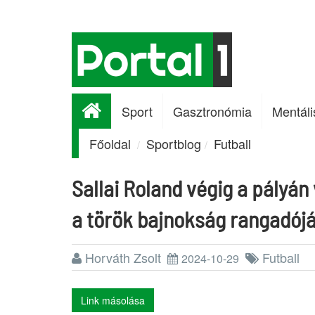
Sport
Gasztronómia
Mentáli
Főoldal
Sportblog
Futball
Sallai Roland végig a pályán 
a török bajnokság rangadój
Horváth Zsolt
Futball
2024-10-29
Link másolása