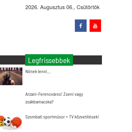
2026. Augusztus 06., Csütörtök
Legfrissebbek
Nőnek lenni…
Arzani-Ferencváros! Zseni vagy
zsákbamacska?
Szombati sportműsor + TV közvetítések!