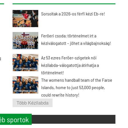
Sorsoltak a 2026-os férfi kézi Eb-re!
Feröeri csoda: történelmet írt a
kéziválogatott – jöhet a világbajnokság!
Az 53 ezres Feröer-szigetek női
g
kézilabda-válogatottja átírhatja a
történelmet!
The womens handball team of the Faroe
Islands, home to just 53,000 people,
could rewrite history!
Több Kézilabda
éb sportok