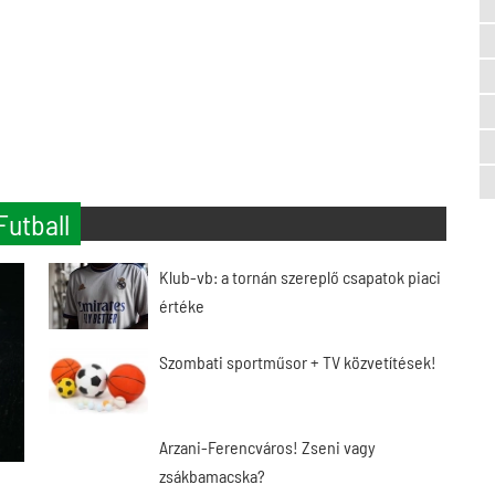
Futball
Klub-vb: a tornán szereplő csapatok piaci
értéke
Szombati sportműsor + TV közvetítések!
Arzani-Ferencváros! Zseni vagy
zsákbamacska?