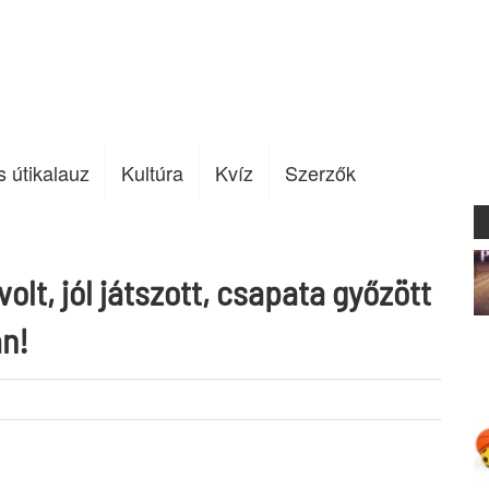
s útikalauz
Kultúra
Kvíz
Szerzők
volt, jól játszott, csapata győzött
án!