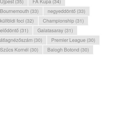
Újpest (35)
FA Kupa (34)
Bournemouth (33)
negyeddöntő (33)
külföldi foci (32)
Championship (31)
elődöntő (31)
Galatasaray (31)
átlagnézőszám (30)
Premier League (30)
Szűcs Kornél (30)
Balogh Botond (30)