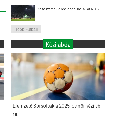
Nézőszámok a régióban: hol áll az NB I?
Több Futball
Kézilabda
Elemzés! Sorsoltak a 2025-ös női kézi vb-
re!