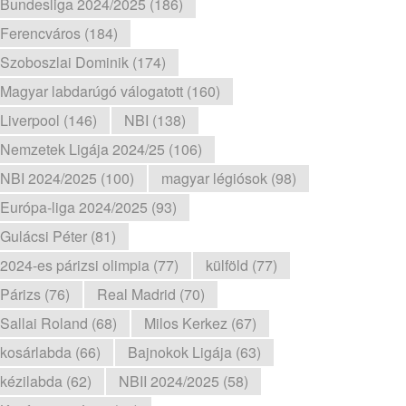
Bundesliga 2024/2025 (186)
Ferencváros (184)
Szoboszlai Dominik (174)
Magyar labdarúgó válogatott (160)
Liverpool (146)
NBI (138)
Nemzetek Ligája 2024/25 (106)
NBI 2024/2025 (100)
magyar légiósok (98)
Európa-liga 2024/2025 (93)
Gulácsi Péter (81)
2024-es párizsi olimpia (77)
külföld (77)
Párizs (76)
Real Madrid (70)
Sallai Roland (68)
Milos Kerkez (67)
kosárlabda (66)
Bajnokok Ligája (63)
kézilabda (62)
NBII 2024/2025 (58)