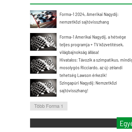
Forma-1 2024, Amerikai Nagydíj:
nemzetközi sajtóvisszhang
Forma-1 Amerikai Nagydíj, a hétvége
teljes programja + TV közvetítések,
világbajnokság állása!
Hivatalos: Távozik a szimpatikus, mindi
mosolygós Ricciardo, az új-zélandi
tehetség Lawson érkezik!
Szingapúri Nagydíj: Nemzetközi
sajtóvisszhang!
Több Forma 1
Egy