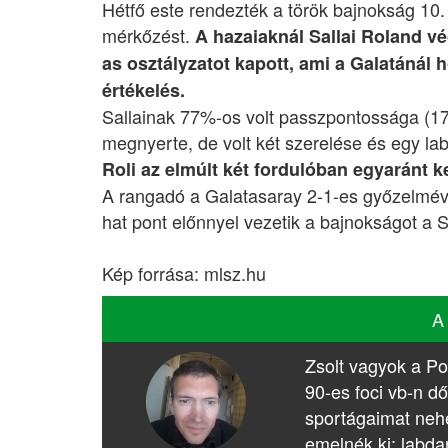
Hétfő este rendezték a török bajnokság 10.
mérkőzést.
A hazaiaknál Sallai Roland vég
as osztályzatot kapott, ami a Galatáná
értékelés.
Sallainak 77%-os volt passzpontossága (17/
megnyerte, de volt két szerelése és egy la
Roli az elmúlt két fordulóban egyaránt ke
A rangadó a Galatasaray 2-1-es győzelmével
hat pont előnnyel vezetik a bajnokságot a 
Kép forrása: mlsz.hu
A
Zsolt vagyok a Po
90-es foci vb-n dő
sportágaimat nehé
emelnék ki: labda