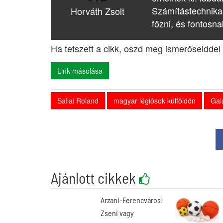
Számítástechnika
Horváth Zsolt
főzni, és fontosna
Ha tetszett a cikk, oszd meg ismerőseiddel 
Link másolása
Sallai Roland
magyar légiósok külföldön
Gal
Ajánlott cikkek
Arzani-Ferencváros!
Zseni vagy