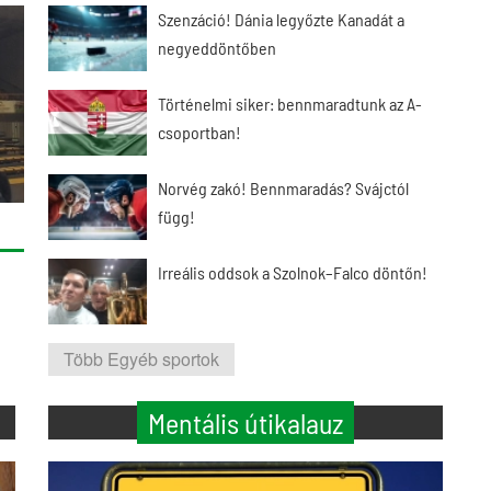
Szenzáció! Dánia legyőzte Kanadát a
negyeddöntőben
Történelmi siker: bennmaradtunk az A-
csoportban!
Norvég zakó! Bennmaradás? Svájctól
függ!
Irreális oddsok a Szolnok–Falco döntőn!
Több Egyéb sportok
Mentális útikalauz