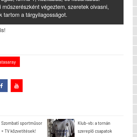
i műszerészként végeztem, szeretek olvasni,
k tartom a tárgyilagosságot.
is!
atasaray
Szombati sportműsor
Klub-vb: a tornán
+ TV közvetítések!
szereplő csapatok