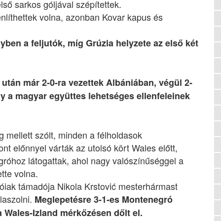
ső sarkos góljával szépítettek.
enlíthettek volna, azonban Kovar kapus és
yben a feljutók, míg Grúzia helyzete az első két
tán már 2-0-ra vezettek Albániában, végül 2-
így a magyar együttes lehetséges ellenfeleinek
 mellett szólt, minden a félholdasok
nt előnnyel várták az utolsó kört Wales előtt,
gróhoz látogattak, ahol nagy valószínűséggel a
tte volna.
iak támadója Nikola Krstović mesterhármast
laszolni.
Meglepetésre 3-1-es Montenegró
a Wales-Izland mérkőzésen dőlt el.