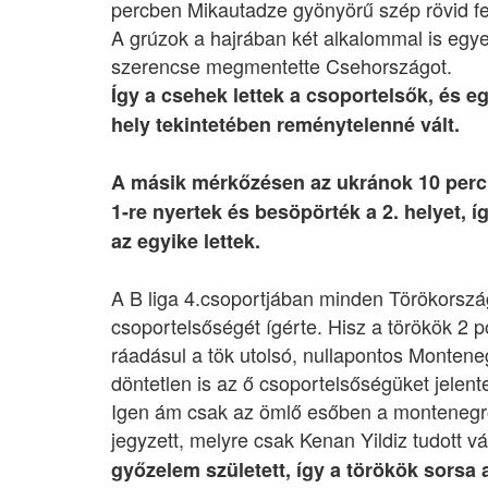
percben Mikautadze gyönyörű szép rövid fel
A grúzok a hajrában két alkalommal is egy
szerencse megmentette Csehországot.
Így a csehek lettek a csoportelsők, és eg
hely tekintetében reménytelenné vált.
A másik mérkőzésen az ukránok 10 perc u
1-re nyertek és besöpörték a 2. helyet, 
az egyike lettek.
A B liga 4.csoportjában minden Törökország
csoportelsőségét ígérte. Hisz a törökök 2 po
ráadásul a tök utolsó, nullapontos Montene
döntetlen is az ő csoportelsőségüket jelente
Igen ám csak az ömlő esőben a montenegró
jegyzett, melyre csak Kenan Yildiz tudott vá
győzelem született, így a törökök sorsa 