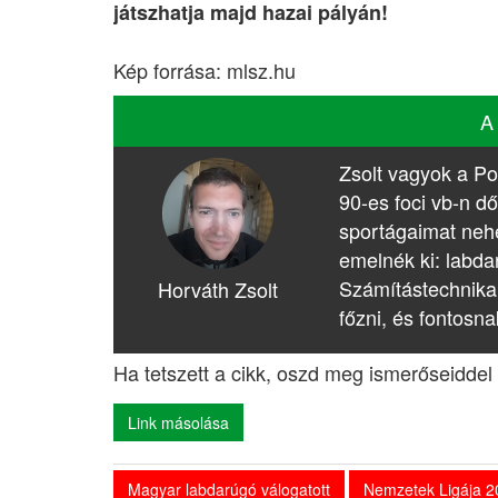
játszhatja majd hazai pályán!
Kép forrása: mlsz.hu
A
Zsolt vagyok a Po
90-es foci vb-n dő
sportágaimat nehé
emelnék ki: labda
Számítástechnika
Horváth Zsolt
főzni, és fontosna
Ha tetszett a cikk, oszd meg ismerőseiddel 
Link másolása
Magyar labdarúgó válogatott
Nemzetek Ligája 2