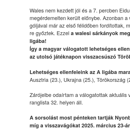
Wales nem kezdett jól és a 7. percben Eidu
megérdemelten került előnybe. Azonban a 
góljával már az első félidőben fordítottak,
re győztek. Ezzel
a walesi sárkányok megn
ligába!
Így a magyar válogatott lehetséges elle
az utolsó játéknapon visszacsúszó Török
Lehetséges ellenfeleink az A ligába mar
Ausztria (23.), Ukrajna (25.), Törökország 
Zárójelbe odaírtam a válogatottak aktuális 
ranglista 32. helyen áll.
A sorsolást most pénteken tartják Nyon
míg a visszavágókat 2025. március 23-án