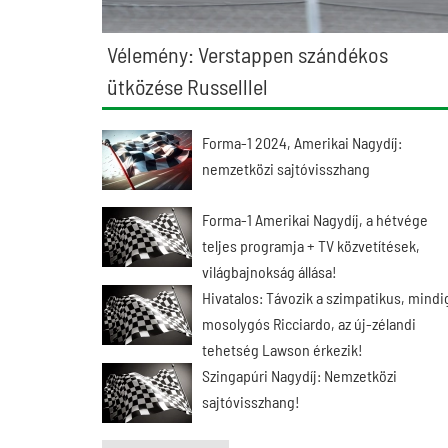
Vélemény: Verstappen szándékos
ütközése Russelllel
Forma-1 2024, Amerikai Nagydíj:
nemzetközi sajtóvisszhang
Forma-1 Amerikai Nagydíj, a hétvége
teljes programja + TV közvetítések,
világbajnokság állása!
Hivatalos: Távozik a szimpatikus, mindi
mosolygós Ricciardo, az új-zélandi
tehetség Lawson érkezik!
Szingapúri Nagydíj: Nemzetközi
sajtóvisszhang!