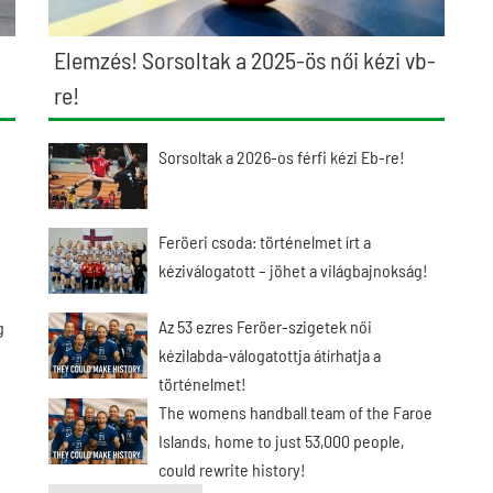
Elemzés! Sorsoltak a 2025-ös női kézi vb-
re!
Sorsoltak a 2026-os férfi kézi Eb-re!
Feröeri csoda: történelmet írt a
kéziválogatott – jöhet a világbajnokság!
Az 53 ezres Feröer-szigetek női
g
kézilabda-válogatottja átírhatja a
történelmet!
The womens handball team of the Faroe
Islands, home to just 53,000 people,
could rewrite history!