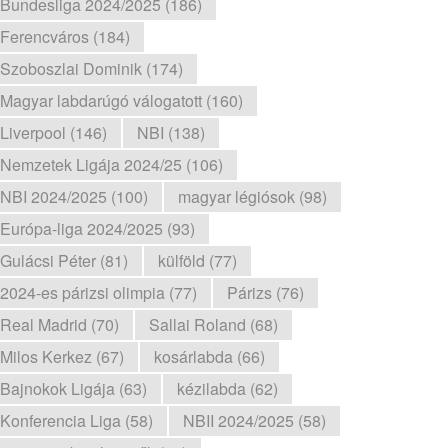
Bundesliga 2024/2025 (186)
Ferencváros (184)
Szoboszlai Dominik (174)
Magyar labdarúgó válogatott (160)
Liverpool (146)
NBI (138)
Nemzetek Ligája 2024/25 (106)
NBI 2024/2025 (100)
magyar légiósok (98)
Európa-liga 2024/2025 (93)
Gulácsi Péter (81)
külföld (77)
2024-es párizsi olimpia (77)
Párizs (76)
Real Madrid (70)
Sallai Roland (68)
Milos Kerkez (67)
kosárlabda (66)
Bajnokok Ligája (63)
kézilabda (62)
Konferencia Liga (58)
NBII 2024/2025 (58)