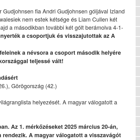
r Gudjohnsen fia Andri Gudjohnsen góljával Izland
walesiek nem estek kétsége és Liam Cullen két
 majd a másodikban további két gólt berámolva 4-1-
yerték a csoportjuk és visszajutottak az A
nfeleinek a névsora a csoport második helyére
országgal teljessé vált!
adásért
(26.), Görögország (42.)
világranglista helyezését. A magyar válogatott a
ban. Az 1. mérkőzéseket 2025 március 20-án,
 rendezik. A magyar válogatott a visszavágót