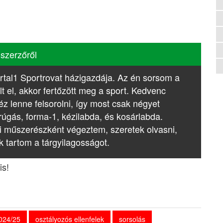
 szerzőről
rtal1 Sportrovat házigazdája. Az én sorsom a
lt el, akkor fertőzött meg a sport. Kedvenc
z lenne felsorolni, így most csak négyet
rúgás, forma-1, kézilabda, és kosárlabda.
i műszerészként végeztem, szeretek olvasni,
k tartom a tárgyilagosságot.
is!
024/25
osztályozós ellenfelek
sorsolás