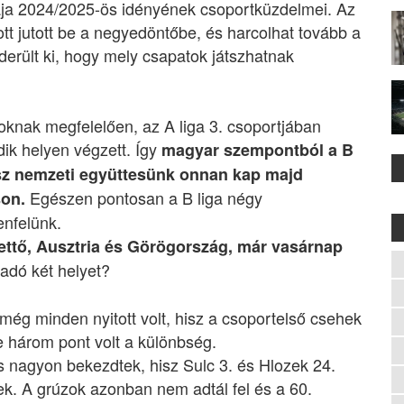
ja 2024/2025-ös idényének csoportküzdelmei. Az
tt jutott be a negyedöntőbe, és harcolhat tovább a
derült ki, hogy mely csapatok játszhatnak
oknak megfelelően, az A liga 3. csoportjában
ik helyen végzett. Így
magyar szempontból a B
isz nemzeti együttesünk onnan kap majd
Egészen pontosan a B liga négy
son.
enfelünk.
 kettő, Ausztria és Görögország, már vasárnap
radó két helyet?
 még minden nyitott volt, hisz a csoportelső csehek
e három pont volt a különbség.
s nagyon bekezdtek, hisz Sulc 3. és Hlozek 24.
ek. A grúzok azonban nem adtál fel és a 60.