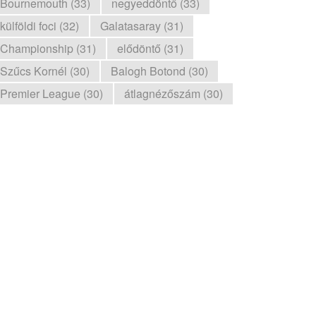
Bournemouth (33)
negyeddöntő (33)
külföldi foci (32)
Galatasaray (31)
Championship (31)
elődöntő (31)
Szűcs Kornél (30)
Balogh Botond (30)
Premier League (30)
átlagnézőszám (30)