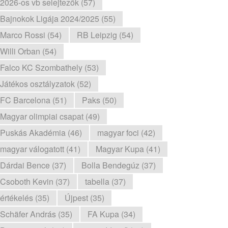
2026-os vb selejtezők (57)
Bajnokok Ligája 2024/2025 (55)
Marco Rossi (54)
RB Leipzig (54)
Willi Orban (54)
Falco KC Szombathely (53)
Játékos osztályzatok (52)
FC Barcelona (51)
Paks (50)
Magyar olimpiai csapat (49)
Puskás Akadémia (46)
magyar foci (42)
magyar válogatott (41)
Magyar Kupa (41)
Dárdai Bence (37)
Bolla Bendegúz (37)
Csoboth Kevin (37)
tabella (37)
értékelés (35)
Újpest (35)
Schäfer András (35)
FA Kupa (34)