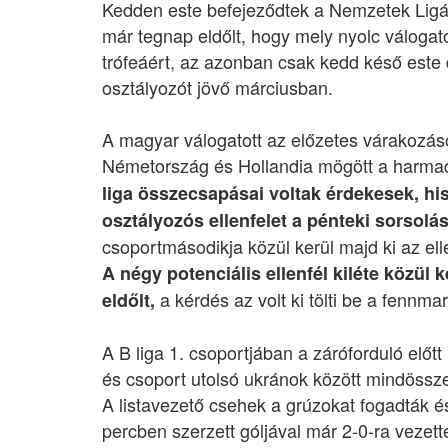
Kedden este befejeződtek a Nemzetek Ligá
már tegnap eldőlt, hogy mely nyolc válogato
trófeáért, az azonban csak kedd késő este 
osztályozót jövő márciusban.
A magyar válogatott az előzetes várakozás
Németország és Hollandia mögött a harmad
liga összecsapásai voltak érdekesek, h
osztályozós ellenfelet a pénteki sorsolá
csoportmásodikja közül kerül majd ki az ell
A négy potenciális ellenfél kiléte közül
a kérdés az volt ki tölti be a fennma
eldőlt,
A B liga 1. csoportjában a záróforduló előtt
és csoport utolsó ukránok között mindössz
A listavezető csehek a grúzokat fogadták é
percben szerzett góljával már 2-0-ra vezett