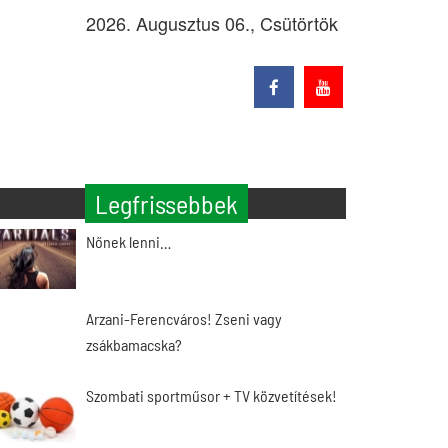
2026. Augusztus 06., Csütörtök
Legfrissebbek
Nőnek lenni…
Arzani-Ferencváros! Zseni vagy
zsákbamacska?
Szombati sportműsor + TV közvetítések!