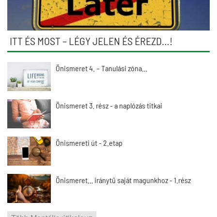
ITT ÉS MOST – LÉGY JELEN ÉS ÉREZD…!
Önismeret 4. – Tanulási zóna…
Önismeret 3. rész - a naplózás titkai
Önismereti út - 2.etap
Önismeret… iránytű saját magunkhoz - 1.rész