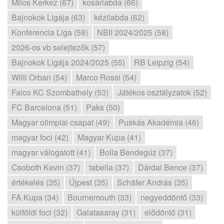
Milos Kerkez (67)
kosárlabda (66)
Bajnokok Ligája (63)
kézilabda (62)
Konferencia Liga (58)
NBII 2024/2025 (58)
2026-os vb selejtezők (57)
Bajnokok Ligája 2024/2025 (55)
RB Leipzig (54)
Willi Orban (54)
Marco Rossi (54)
Falco KC Szombathely (53)
Játékos osztályzatok (52)
FC Barcelona (51)
Paks (50)
Magyar olimpiai csapat (49)
Puskás Akadémia (46)
magyar foci (42)
Magyar Kupa (41)
magyar válogatott (41)
Bolla Bendegúz (37)
Csoboth Kevin (37)
tabella (37)
Dárdai Bence (37)
értékelés (35)
Újpest (35)
Schäfer András (35)
FA Kupa (34)
Bournemouth (33)
negyeddöntő (33)
külföldi foci (32)
Galatasaray (31)
elődöntő (31)