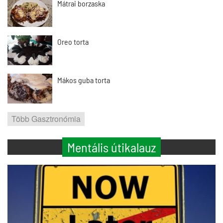
Mátrai borzaska
Oreo torta
Mákos guba torta
Több Gasztronómia
Mentális útikalauz