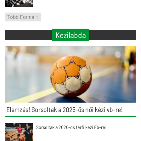
Több Forma 1
Kézilabda
Elemzés! Sorsoltak a 2025-ös női kézi vb-re!
Sorsoltak a 2026-os férfi kézi Eb-re!