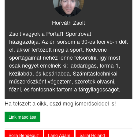
Horváth Zsolt
Zsolt vagyok a Portal1 Sportrovat
házigazdája. Az én sorsom a 90-es foci vb-n dőlt
el, akkor fertőzött meg a sport. Kedvenc
sportágaimat nehéz lenne felsorolni, így most
csak négyet emelnék ki: labdarúgás, forma-1,
kézilabda, és kosárlabda. Számítástechnikai
műszerészként végeztem, szeretek olvasni,
főzni, és fontosnak tartom a tárgyilagosságot.
Ha tetszett a cikk, oszd meg ismerőseiddel is!
Link másolása
Bolla Bendegúz
Lang Ádám
Sallai Roland