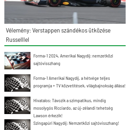
Vélemény: Verstappen szándékos ütközése
Russelllel
Forma-1 2024, Amerikai Nagydíj: nemzetközi
sajtóvisszhang
Forma-1 Amerikai Nagydíj, a hétvége teljes
programja + TV közvetítések, világbajnokság állása!
Hivatalos: Távozik a szimpatikus, mindig
mosolygós Ricciardo, az új-zélandi tehetség
Lawson érkezik!
Szingapúri Nagydíj: Nemzetközi sajtóvisszhang!