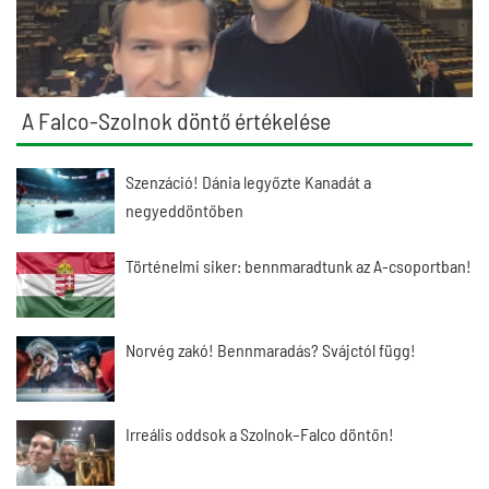
A Falco-Szolnok döntő értékelése
Szenzáció! Dánia legyőzte Kanadát a
negyeddöntőben
Történelmi siker: bennmaradtunk az A-csoportban!
Norvég zakó! Bennmaradás? Svájctól függ!
Irreális oddsok a Szolnok–Falco döntőn!