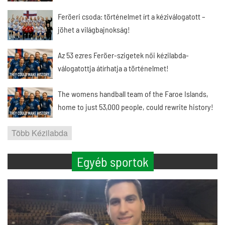
Feröeri csoda: történelmet írt a kéziválogatott –
jöhet a világbajnokság!
Az 53 ezres Feröer-szigetek női kézilabda-
válogatottja átírhatja a történelmet!
The womens handball team of the Faroe Islands,
home to just 53,000 people, could rewrite history!
Több Kézilabda
Egyéb sportok