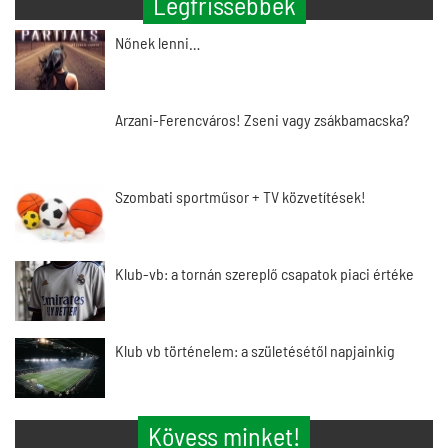
Legfrissebbek
Nőnek lenni…
Arzani-Ferencváros! Zseni vagy zsákbamacska?
Szombati sportműsor + TV közvetítések!
Klub-vb: a tornán szereplő csapatok piaci értéke
Klub vb történelem: a születésétől napjainkig
Kövess minket!