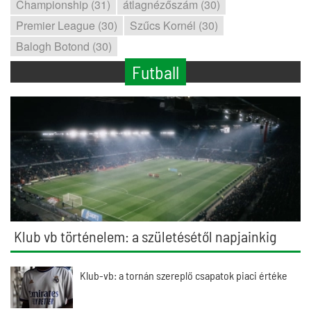
Championship (31)
átlagnézőszám (30)
Premier League (30)
Szűcs Kornél (30)
Balogh Botond (30)
Futball
Klub vb történelem: a születésétől napjainkig
Klub-vb: a tornán szereplő csapatok piaci értéke