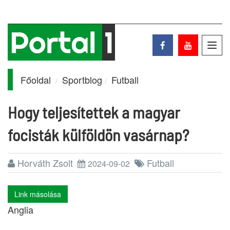
Toggl
navig
Főoldal
Sportblog
Futball
Hogy teljesítettek a magyar
focisták külföldön vasárnap?
Horváth Zsolt
Futball
2024-09-02
Link másolása
Anglia