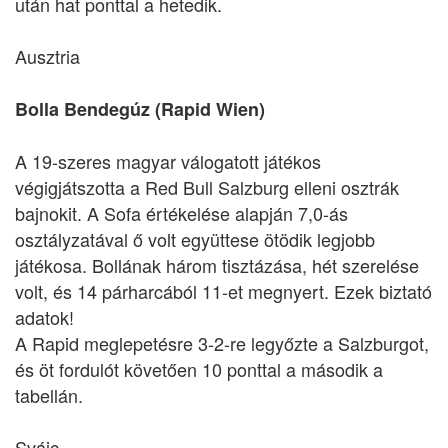
után hat ponttal a hetedik.
Ausztria
Bolla Bendegúz (Rapid Wien)
A 19-szeres magyar válogatott játékos
végigjátszotta a Red Bull Salzburg elleni osztrák
bajnokit. A Sofa értékelése alapján 7,0-ás
osztályzatával ő volt együttese ötödik legjobb
játékosa. Bollának három tisztázása, hét szerelése
volt, és 14 párharcából 11-et megnyert. Ezek biztató
adatok!
A Rapid meglepetésre 3-2-re legyőzte a Salzburgot,
és öt fordulót követően 10 ponttal a második a
tabellán.
Svájc