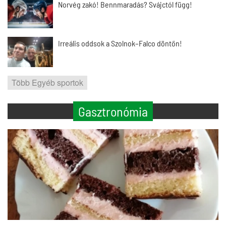
Norvég zakó! Bennmaradás? Svájctól függ!
Irreális oddsok a Szolnok–Falco döntőn!
Több Egyéb sportok
Gasztronómia