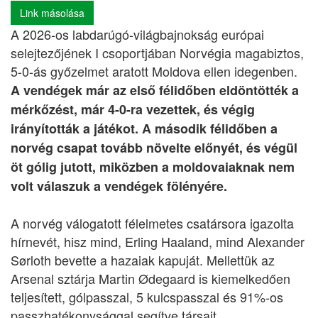
Link másolása
A 2026-os labdarúgó-világbajnokság európai
selejtezőjének I csoportjában Norvégia magabiztos,
5-0-ás győzelmet aratott Moldova ellen idegenben.
A vendégek már az első félidőben eldöntötték a
mérkőzést, már 4-0-ra vezettek, és végig
irányították a játékot. A második félidőben a
norvég csapat tovább növelte előnyét, és végül
öt gólig jutott, miközben a moldovaiaknak nem
volt válaszuk a vendégek fölényére.
A norvég válogatott félelmetes csatársora igazolta
hírnevét, hisz mind, Erling Haaland, mind Alexander
Sørloth bevette a hazaiak kapuját. Mellettük az
Arsenal sztárja Martin Ødegaard is kiemelkedően
teljesített, gólpasszal, 5 kulcspasszal és 91%-os
passzhatékonysággal segítve társait.