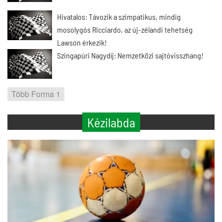
Hivatalos: Távozik a szimpatikus, mindig
mosolygós Ricciardo, az új-zélandi tehetség
Lawson érkezik!
Szingapúri Nagydíj: Nemzetközi sajtóvisszhang!
Több Forma 1
Kézilabda