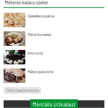
Méteres kalács szelet
Szakállas pogácsa
Mátrai borzaska
Oreo torta
Mákos guba torta
Több Gasztronómia
Mentális útikalauz