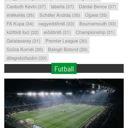
Csoboth Kevin (37)
tabella (37)
Dárdai Bence (37)
értékelés (35)
Schäfer András (35)
Újpest (35)
FA Kupa (34)
negyeddöntő (33)
Bournemouth (33)
külföldi foci (32)
elődöntő (31)
Championship (31)
Galatasaray (31)
Premier League (30)
Szűcs Kornél (30)
Balogh Botond (30)
átlagnézőszám (30)
Futball