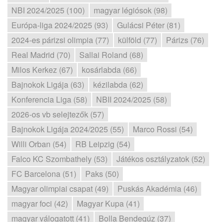
NBI 2024/2025 (100)
magyar légiósok (98)
Európa-liga 2024/2025 (93)
Gulácsi Péter (81)
2024-es párizsi olimpia (77)
külföld (77)
Párizs (76)
Real Madrid (70)
Sallai Roland (68)
Milos Kerkez (67)
kosárlabda (66)
Bajnokok Ligája (63)
kézilabda (62)
Konferencia Liga (58)
NBII 2024/2025 (58)
2026-os vb selejtezők (57)
Bajnokok Ligája 2024/2025 (55)
Marco Rossi (54)
Willi Orban (54)
RB Leipzig (54)
Falco KC Szombathely (53)
Játékos osztályzatok (52)
FC Barcelona (51)
Paks (50)
Magyar olimpiai csapat (49)
Puskás Akadémia (46)
magyar foci (42)
Magyar Kupa (41)
magyar válogatott (41)
Bolla Bendegúz (37)