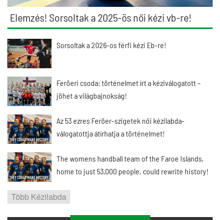
Elemzés! Sorsoltak a 2025-ös női kézi vb-re!
Sorsoltak a 2026-os férfi kézi Eb-re!
Feröeri csoda: történelmet írt a kéziválogatott –
jöhet a világbajnokság!
Az 53 ezres Feröer-szigetek női kézilabda-
válogatottja átírhatja a történelmet!
The womens handball team of the Faroe Islands,
home to just 53,000 people, could rewrite history!
Több Kézilabda