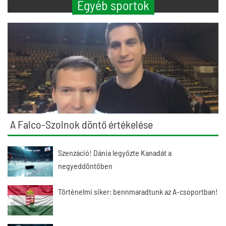
Egyéb sportok
A Falco-Szolnok döntő értékelése
Szenzáció! Dánia legyőzte Kanadát a
negyeddöntőben
Történelmi siker: bennmaradtunk az A-csoportban!