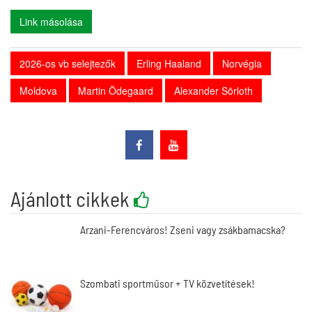
Link másolása
2026-os vb selejtezők
Erling Haaland
Norvégia
Moldova
Martin Ödegaard
Alexander Sörloth
Ajánlott cikkek
Arzani-Ferencváros! Zseni vagy zsákbamacska?
Szombati sportműsor + TV közvetítések!