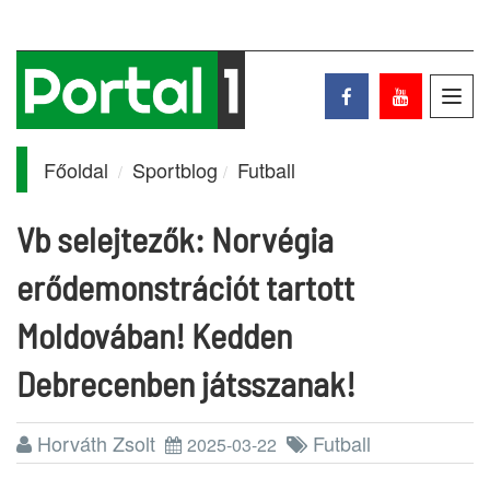
Toggl
navig
Főoldal
Sportblog
Futball
Vb selejtezők: Norvégia
erődemonstrációt tartott
Moldovában! Kedden
Debrecenben játsszanak!
Horváth Zsolt
Futball
2025-03-22