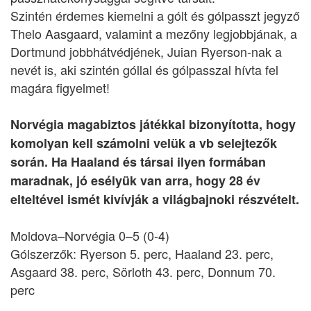
Szintén érdemes kiemelni a gólt és gólpasszt jegyző
Thelo Aasgaard, valamint a mezőny legjobbjának, a
Dortmund jobbhátvédjének, Juian Ryerson-nak a
nevét is, aki szintén góllal és gólpasszal hívta fel
magára figyelmet!
Norvégia magabiztos játékkal bizonyította, hogy
komolyan kell számolni velük a vb selejtezők
során. Ha Haaland és társai ilyen formában
maradnak, jó esélyük van arra, hogy 28 év
elteltével ismét kivívják a világbajnoki részvételt.
Moldova–Norvégia 0–5 (0-4)
Gólszerzők: Ryerson 5. perc, Haaland 23. perc,
Asgaard 38. perc, Sörloth 43. perc, Donnum 70.
perc