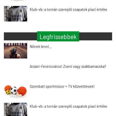
Klub-vb: a tornán szereplő csapatok piaci értéke
Legfrissebbek
Nőnek lenni…
Arzani-Ferencváros! Zseni vagy zsákbamacska?
Szombati sportműsor + TV közvetítések!
Klub-vb: a tornán szereplő csapatok piaci értéke