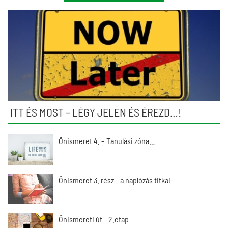
ITT ÉS MOST – LÉGY JELEN ÉS ÉREZD…!
Önismeret 4. – Tanulási zóna…
Önismeret 3. rész - a naplózás titkai
Önismereti út - 2.etap