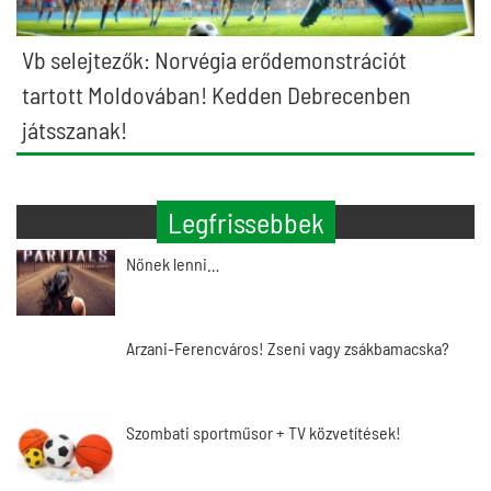
Vb selejtezők: Norvégia erődemonstrációt
tartott Moldovában! Kedden Debrecenben
játsszanak!
Legfrissebbek
Nőnek lenni…
Arzani-Ferencváros! Zseni vagy zsákbamacska?
Szombati sportműsor + TV közvetítések!