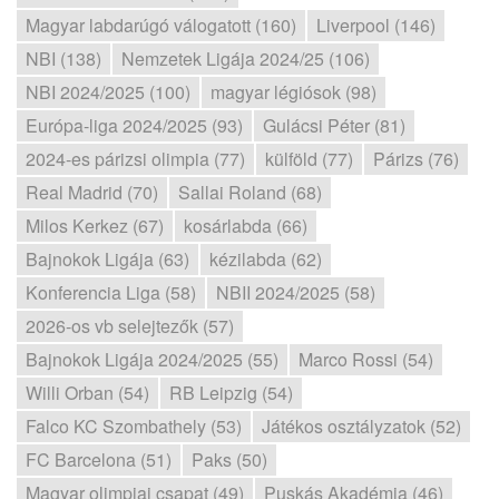
Magyar labdarúgó válogatott (160)
Liverpool (146)
NBI (138)
Nemzetek Ligája 2024/25 (106)
NBI 2024/2025 (100)
magyar légiósok (98)
Európa-liga 2024/2025 (93)
Gulácsi Péter (81)
2024-es párizsi olimpia (77)
külföld (77)
Párizs (76)
Real Madrid (70)
Sallai Roland (68)
Milos Kerkez (67)
kosárlabda (66)
Bajnokok Ligája (63)
kézilabda (62)
Konferencia Liga (58)
NBII 2024/2025 (58)
2026-os vb selejtezők (57)
Bajnokok Ligája 2024/2025 (55)
Marco Rossi (54)
Willi Orban (54)
RB Leipzig (54)
Falco KC Szombathely (53)
Játékos osztályzatok (52)
FC Barcelona (51)
Paks (50)
Magyar olimpiai csapat (49)
Puskás Akadémia (46)