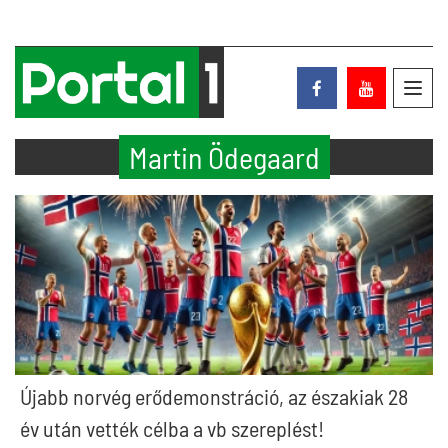
Toggl
navig
Martin Ödegaard
Újabb norvég erődemonstráció, az északiak 28
év után vették célba a vb szereplést!