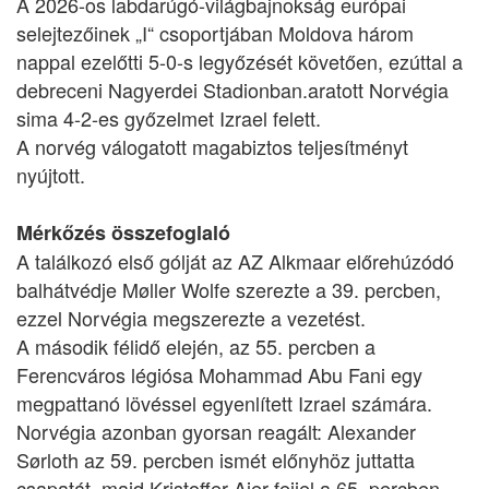
A 2026-os labdarúgó-világbajnokság európai
selejtezőinek „I“ csoportjában Moldova három
nappal ezelőtti 5-0-s legyőzését követően, ezúttal a
debreceni Nagyerdei Stadionban.aratott Norvégia
sima 4-2-es győzelmet Izrael felett.
A norvég válogatott magabiztos teljesítményt
nyújtott.
Mérkőzés összefoglaló
A találkozó első gólját az AZ Alkmaar előrehúzódó
balhátvédje Møller Wolfe szerezte a 39. percben,
ezzel Norvégia megszerezte a vezetést.
A második félidő elején, az 55. percben a
Ferencváros légiósa Mohammad Abu Fani egy
megpattanó lövéssel egyenlített Izrael számára.
Norvégia azonban gyorsan reagált: Alexander
Sørloth az 59. percben ismét előnyhöz juttatta
csapatát, majd Kristoffer Ajer fejjel a 65. percben