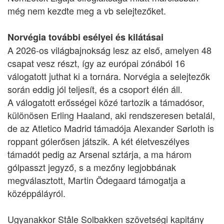
még nem kezdte meg a vb selejtezőket.
Norvégia további esélyei és kilátásai
A 2026-os világbajnokság lesz az első, amelyen 48
csapat vesz részt, így az európai zónából 16
válogatott juthat ki a tornára. Norvégia a selejtezők
során eddig jól teljesít, és a csoport élén áll.
A válogatott erősségei közé tartozik a támadósor,
különösen Erling Haaland, aki rendszeresen betalál,
de az Atletico Madrid támadója Alexander Sørloth is
roppant gólerősen játszik. A két életveszélyes
támadót pedig az Arsenal sztárja, a ma három
gólpasszt jegyző, s a mezőny legjobbának
megválasztott, Martin Ödegaard támogatja a
középpáláyról.
Ugyanakkor Ståle Solbakken szövetségi kapitány