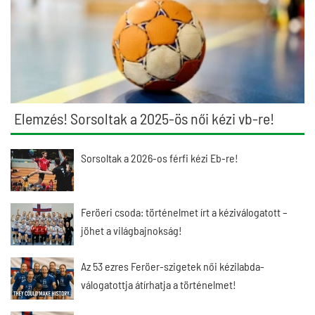
Elemzés! Sorsoltak a 2025-ös női kézi vb-re!
Sorsoltak a 2026-os férfi kézi Eb-re!
Feröeri csoda: történelmet írt a kéziválogatott –
jöhet a világbajnokság!
Az 53 ezres Feröer-szigetek női kézilabda-
válogatottja átírhatja a történelmet!