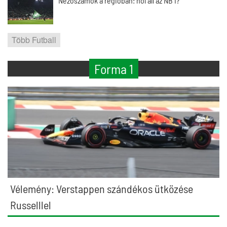
Nézőszámok a régióban: hol áll az NB I?
Több Futball
Forma 1
Vélemény: Verstappen szándékos ütközése
Russelllel