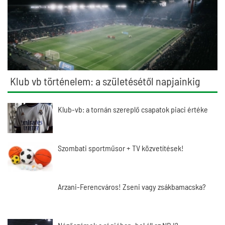
Klub vb történelem: a születésétől napjainkig
Klub-vb: a tornán szereplő csapatok piaci értéke
Szombati sportműsor + TV közvetítések!
Arzani-Ferencváros! Zseni vagy zsákbamacska?