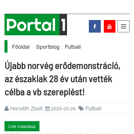
Toggl
navig
Főoldal
Sportblog
Futball
Újabb norvég erődemonstráció,
az északiak 28 év után vették
célba a vb szereplést!
Horváth Zsolt
Futball
2025-03-26
Link másolása