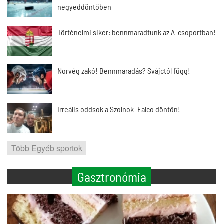
negyeddöntőben
Történelmi siker: bennmaradtunk az A-csoportban!
Norvég zakó! Bennmaradás? Svájctól függ!
Irreális oddsok a Szolnok–Falco döntőn!
Több Egyéb sportok
Gasztronómia