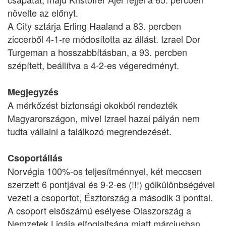
növelte az előnyt.
A City sztárja Erling Haaland a 83. percben
ziccerből 4-1-re módosította az állást. Izrael Dor
Turgeman a hosszabbításban, a 93. percben
szépített, beállítva a 4-2-es végeredményt.
Megjegyzés
A mérkőzést biztonsági okokból rendezték
Magyarországon, mivel Izrael hazai pályán nem
tudta vállalni a találkozó megrendezését.
Csoportállás
Norvégia 100%-os teljesítménnyel, két meccsen
szerzett 6 pontjával és 9-2-es (!!!) gólkülönbségével
vezeti a csoportot, Észtország a második 3 ponttal.
A csoport elsőszámú esélyese Olaszország a
Nemzetek Ligája elfoglaltsága miatt márciusban