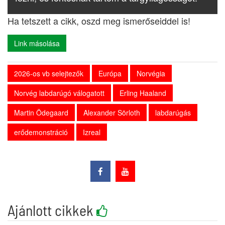
Ha tetszett a cikk, oszd meg ismerőseiddel is!
Link másolása
2026-os vb selejtezők
Európa
Norvégia
Norvég labdarúgó válogatott
Erling Haaland
Martin Ödegaard
Alexander Sörloth
labdarúgás
erődemonstráció
Izreal
Ajánlott cikkek