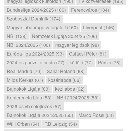
magyar légiósok külföldön (195)
TV közvetítések (195)
Bundesliga 2024/2025 (186)
Ferencváros (184)
Szoboszlai Dominik (174)
Magyar labdarúgó válogatott (160)
Liverpool (146)
NBI (138)
Nemzetek Ligája 2024/25 (106)
NBI 2024/2025 (100)
magyar légiósok (98)
Európa-liga 2024/2025 (93)
Gulácsi Péter (81)
2024-es párizsi olimpia (77)
külföld (77)
Párizs (76)
Real Madrid (70)
Sallai Roland (68)
Milos Kerkez (67)
kosárlabda (66)
Bajnokok Ligája (63)
kézilabda (62)
Konferencia Liga (58)
NBII 2024/2025 (58)
2026-os vb selejtezők (57)
Bajnokok Ligája 2024/2025 (55)
Marco Rossi (54)
Willi Orban (54)
RB Leipzig (54)