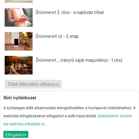
Önismeret 3. rész - a naplózás titkai
Önismereti út - 2.etap
Önismeret… iránytű saját magunkhoz - 1.rész
Több Mentális útikalauz
Süti nyilatkozat
2026 | Portal1 | A lelkes amatőr nézőpontja
A szükséges sütik alkalmazása elengedhetetlen a honlapunk működéséhez. A
Szerzői jogok
| Adatvédelmi elvek
| Süti
weboldal böngészésével elfogadod a sütik használatát.
Adatvédelmi elveink
kezelés
| Impresszum
| Oldaltérkép
ide kattintva érthetőek el
.
Elfogadom