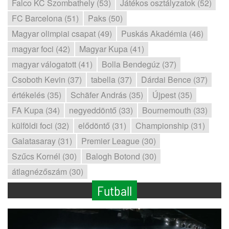
Falco KC Szombathely (53)
Játékos osztályzatok (52)
FC Barcelona (51)
Paks (50)
Magyar olimpiai csapat (49)
Puskás Akadémia (46)
magyar foci (42)
Magyar Kupa (41)
magyar válogatott (41)
Bolla Bendegúz (37)
Csoboth Kevin (37)
tabella (37)
Dárdai Bence (37)
értékelés (35)
Schäfer András (35)
Újpest (35)
FA Kupa (34)
negyeddöntő (33)
Bournemouth (33)
külföldi foci (32)
elődöntő (31)
Championship (31)
Galatasaray (31)
Premier League (30)
Szűcs Kornél (30)
Balogh Botond (30)
átlagnézőszám (30)
Futball