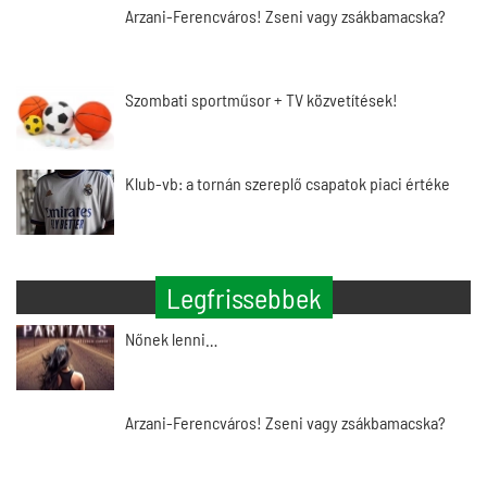
Arzani-Ferencváros! Zseni vagy zsákbamacska?
Szombati sportműsor + TV közvetítések!
Klub-vb: a tornán szereplő csapatok piaci értéke
Legfrissebbek
Nőnek lenni…
Arzani-Ferencváros! Zseni vagy zsákbamacska?