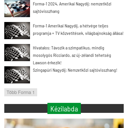
Forma-1 2024, Amerikai Nagydíj: nemzetközi
sajtóvisszhang
Forma-1 Amerikai Nagydíj, a hétvége teljes
programja + TV közvetítések, világbajnokság állása!
Hivatalos: Távozik a szimpatikus, mindig
mosolygós Ricciardo, az új-zélandi tehetség
Lawson érkezik!
Szingapúri Nagydíj: Nemzetközi sajtóvisszhang!
Több Forma 1
Kézilabda