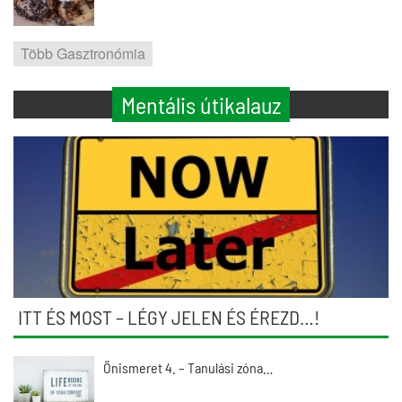
Több Gasztronómia
Mentális útikalauz
ITT ÉS MOST – LÉGY JELEN ÉS ÉREZD…!
Önismeret 4. – Tanulási zóna…