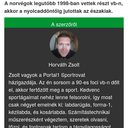
A norvégok legutóbb 1998-ban vettek részt vb-n,
akkor a nyolcaddöntőig jutottak az északiak.
A szerzőről
Horváth Zsolt
Zsolt vagyok a Portal1 Sportrovat
házigazdája. Az én sorsom a 90-es foci vb-n dőlt
el, akkor fertőzött meg a sport. Kedvenc
sportágaimat nehéz lenne felsorolni, így most
csak négyet emelnék ki: labdarúgás, forma-1,
kézilabda, és kosárlabda. Számítástechnikai
műszerészként végeztem, szeretek olvasni,
főzni, és fontosnak tartom a tárgyilagosságot.