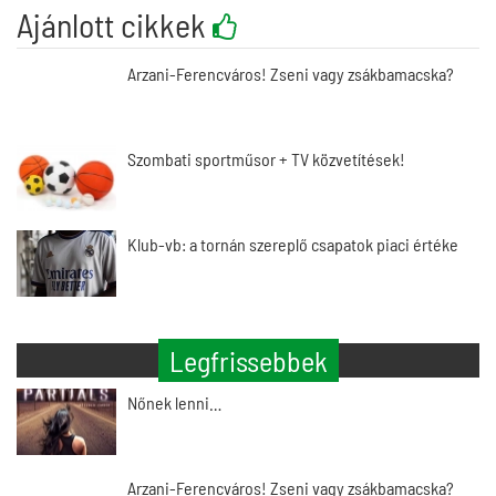
Ajánlott cikkek
Arzani-Ferencváros! Zseni vagy zsákbamacska?
Szombati sportműsor + TV közvetítések!
Klub-vb: a tornán szereplő csapatok piaci értéke
Legfrissebbek
Nőnek lenni…
Arzani-Ferencváros! Zseni vagy zsákbamacska?