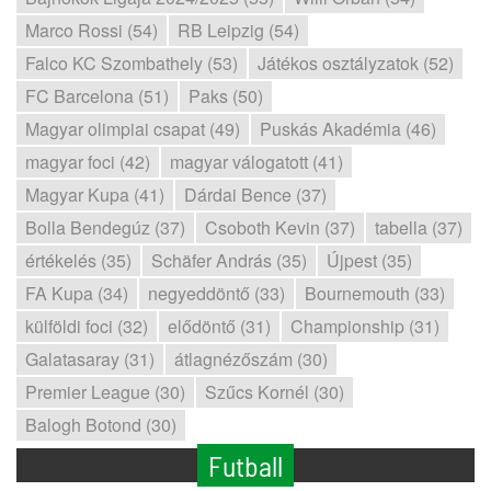
Marco Rossi (54)
RB Leipzig (54)
Falco KC Szombathely (53)
Játékos osztályzatok (52)
FC Barcelona (51)
Paks (50)
Magyar olimpiai csapat (49)
Puskás Akadémia (46)
magyar foci (42)
magyar válogatott (41)
Magyar Kupa (41)
Dárdai Bence (37)
Bolla Bendegúz (37)
Csoboth Kevin (37)
tabella (37)
értékelés (35)
Schäfer András (35)
Újpest (35)
FA Kupa (34)
negyeddöntő (33)
Bournemouth (33)
külföldi foci (32)
elődöntő (31)
Championship (31)
Galatasaray (31)
átlagnézőszám (30)
Premier League (30)
Szűcs Kornél (30)
Balogh Botond (30)
Futball