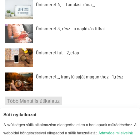
Önismeret 4. – Tanulási zóna…
Önismeret 3. rész - a naplózás titkai
Önismereti út - 2.etap
Önismeret… iránytű saját magunkhoz - 1.rész
Több Mentális útikalauz
Süti nyilatkozat
2026 | Portal1 | A lelkes amatőr nézőpontja
A szükséges sütik alkalmazása elengedhetetlen a honlapunk működéséhez. A
Szerzői jogok
| Adatvédelmi elvek
| Süti
weboldal böngészésével elfogadod a sütik használatát.
Adatvédelmi elveink