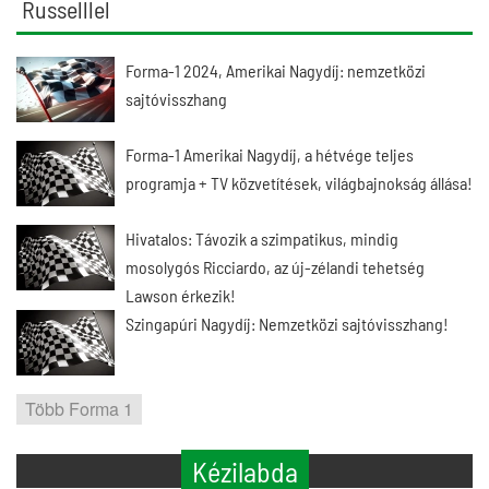
Russelllel
Forma-1 2024, Amerikai Nagydíj: nemzetközi
sajtóvisszhang
Forma-1 Amerikai Nagydíj, a hétvége teljes
programja + TV közvetítések, világbajnokság állása!
Hivatalos: Távozik a szimpatikus, mindig
mosolygós Ricciardo, az új-zélandi tehetség
Lawson érkezik!
Szingapúri Nagydíj: Nemzetközi sajtóvisszhang!
Több Forma 1
Kézilabda