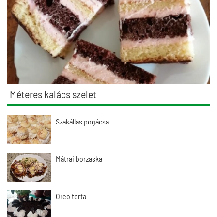
Méteres kalács szelet
Szakállas pogácsa
Mátrai borzaska
Oreo torta