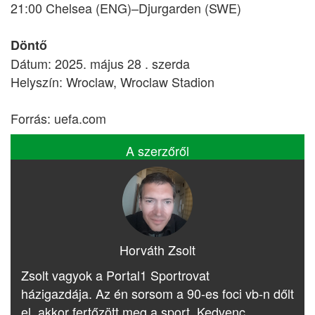
21:00 Chelsea (ENG)–Djurgarden (SWE)
Döntő
Dátum: 2025. május 28 . szerda
Helyszín: Wroclaw, Wroclaw Stadion
Forrás: uefa.com
A szerzőről
Horváth Zsolt
Zsolt vagyok a Portal1 Sportrovat
házigazdája. Az én sorsom a 90-es foci vb-n dőlt
el, akkor fertőzött meg a sport. Kedvenc