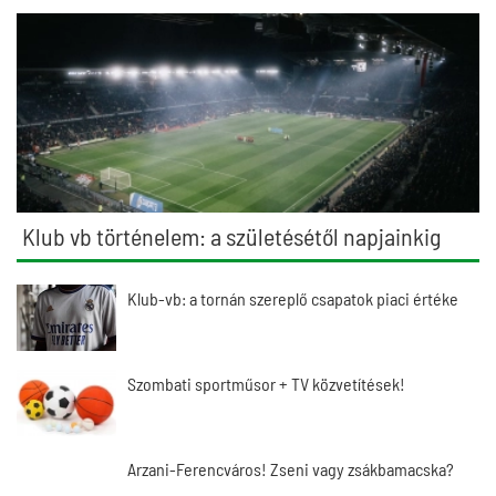
Klub vb történelem: a születésétől napjainkig
Klub-vb: a tornán szereplő csapatok piaci értéke
Szombati sportműsor + TV közvetítések!
Arzani-Ferencváros! Zseni vagy zsákbamacska?