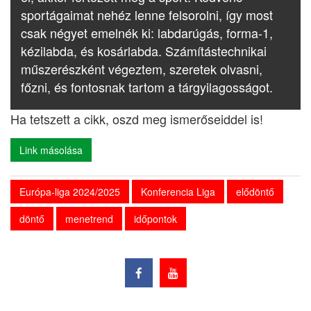
sportágaimat nehéz lenne felsorolni, így most
csak négyet emelnék ki: labdarúgás, forma-1,
kézilabda, és kosárlabda. Számítástechnikai
műszerészként végeztem, szeretek olvasni,
főzni, és fontosnak tartom a tárgyilagosságot.
Ha tetszett a cikk, oszd meg ismerőseiddel is!
Link másolása
Európa-liga 2024/2025
Konferencia Liga
elődöntő
döntő
menetrend
időpontok