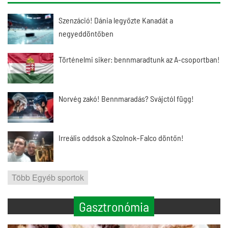
Szenzáció! Dánia legyőzte Kanadát a
negyeddöntőben
Történelmi siker: bennmaradtunk az A-csoportban!
Norvég zakó! Bennmaradás? Svájctól függ!
Irreális oddsok a Szolnok–Falco döntőn!
Több Egyéb sportok
Gasztronómia