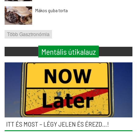
Mákos guba torta
Több Gasztronómia
Mentális útikalauz
ITT ÉS MOST – LÉGY JELEN ÉS ÉREZD…!