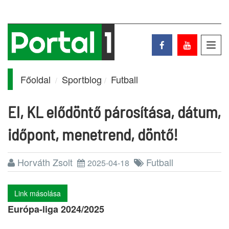
Toggl
navig
Főoldal
Sportblog
Futball
El, KL elődöntő párosítása, dátum,
időpont, menetrend, döntő!
Horváth Zsolt
Futball
2025-04-18
Link másolása
Európa-liga 2024/2025