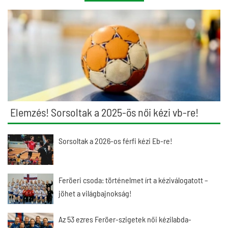
Elemzés! Sorsoltak a 2025-ös női kézi vb-re!
Sorsoltak a 2026-os férfi kézi Eb-re!
Feröeri csoda: történelmet írt a kéziválogatott –
jöhet a világbajnokság!
Az 53 ezres Feröer-szigetek női kézilabda-