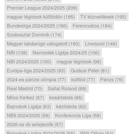
Premier League 2024/2025 (209)
magyar légiósok külföldön (195)
TV közvetítések (195)
Bundesliga 2024/2025 (186)
Ferencváros (184)
Szoboszlai Dominik (174)
Magyar labdarúgó válogatott (160)
Liverpool (146)
NBI (138)
Nemzetek Ligája 2024/25 (106)
NBI 2024/2025 (100)
magyar légiósok (98)
Európa-liga 2024/2025 (93)
Gulácsi Péter (81)
2024-es párizsi olimpia (77)
külföld (77)
Párizs (76)
Real Madrid (70)
Sallai Roland (68)
Milos Kerkez (67)
kosárlabda (66)
Bajnokok Ligája (63)
kézilabda (62)
NBII 2024/2025 (58)
Konferencia Liga (58)
2026-os vb selejtezők (57)
Bajnokok Ligája 2024/2025 (55)
Willi Orban (54)