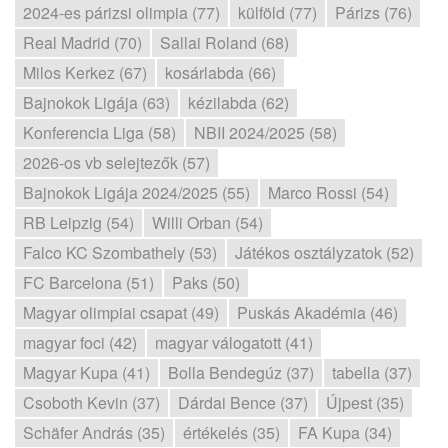
2024-es párizsi olimpia (77)
külföld (77)
Párizs (76)
Real Madrid (70)
Sallai Roland (68)
Milos Kerkez (67)
kosárlabda (66)
Bajnokok Ligája (63)
kézilabda (62)
Konferencia Liga (58)
NBII 2024/2025 (58)
2026-os vb selejtezők (57)
Bajnokok Ligája 2024/2025 (55)
Marco Rossi (54)
RB Leipzig (54)
Willi Orban (54)
Falco KC Szombathely (53)
Játékos osztályzatok (52)
FC Barcelona (51)
Paks (50)
Magyar olimpiai csapat (49)
Puskás Akadémia (46)
magyar foci (42)
magyar válogatott (41)
Magyar Kupa (41)
Bolla Bendegúz (37)
tabella (37)
Csoboth Kevin (37)
Dárdai Bence (37)
Újpest (35)
Schäfer András (35)
értékelés (35)
FA Kupa (34)