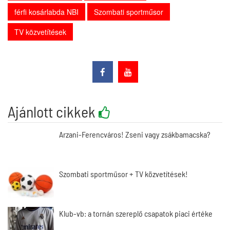
férfi kosárlabda NBI
Szombati sportműsor
TV közvetítések
Ajánlott cikkek
Arzani-Ferencváros! Zseni vagy zsákbamacska?
Szombati sportműsor + TV közvetítések!
Klub-vb: a tornán szereplő csapatok piaci értéke