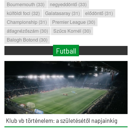
Bournemouth (33)
negyeddöntő (33)
külföldi foci (32)
Galatasaray (31)
elődöntő (31)
Championship (31)
Premier League (30)
átlagnézőszám (30)
Szűcs Kornél (30)
Balogh Botond (30)
Futball
Klub vb történelem: a születésétől napjainkig