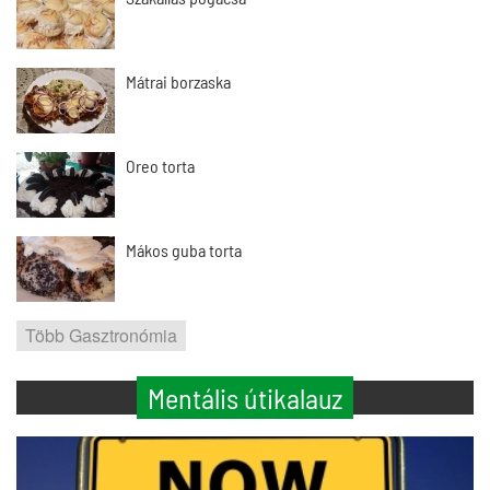
Mátrai borzaska
Oreo torta
Mákos guba torta
Több Gasztronómia
Mentális útikalauz