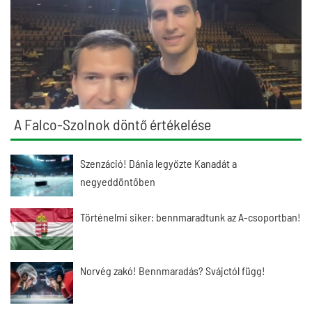
A Falco-Szolnok döntő értékelése
Szenzáció! Dánia legyőzte Kanadát a
negyeddöntőben
Történelmi siker: bennmaradtunk az A-csoportban!
Norvég zakó! Bennmaradás? Svájctól függ!