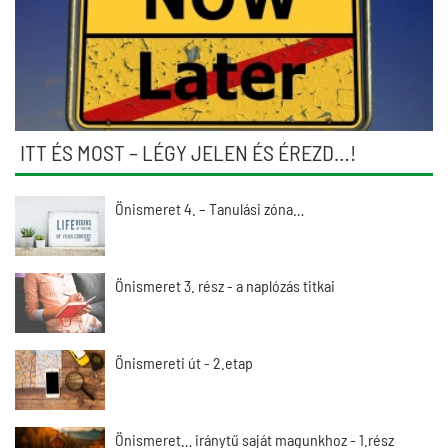
ITT ÉS MOST – LÉGY JELEN ÉS ÉREZD…!
Önismeret 4. – Tanulási zóna…
Önismeret 3. rész - a naplózás titkai
Önismereti út - 2.etap
Önismeret… iránytű saját magunkhoz - 1.rész