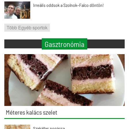
Irreális oddsok a Szolnok–Falco döntőn!
Több Egyéb sportok
Gasztronómia
Méteres kalács szelet
Szakállas pogácsa