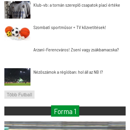
Klub-vb: a tornán szereplő csapatok piaci értéke
Szombati sportműsor + TV közvetítések!
Arzani-Ferencváros! Zseni vagy zsákbamacska?
Nézőszámok a régióban: hol áll az NB I?
Több Futball
Forma 1