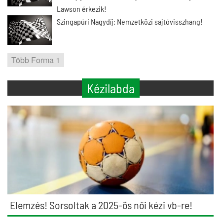
Lawson érkezik!
Szingapúri Nagydíj: Nemzetközi sajtóvisszhang!
Több Forma 1
Kézilabda
Elemzés! Sorsoltak a 2025-ös női kézi vb-re!