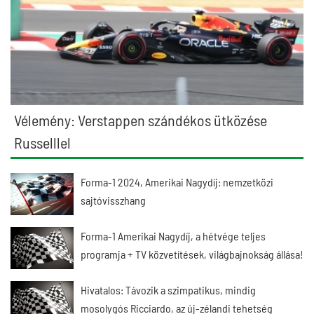
Vélemény: Verstappen szándékos ütközése
Russelllel
Forma-1 2024, Amerikai Nagydíj: nemzetközi
sajtóvisszhang
Forma-1 Amerikai Nagydíj, a hétvége teljes
programja + TV közvetítések, világbajnokság állása!
Hivatalos: Távozik a szimpatikus, mindig
mosolygós Ricciardo, az új-zélandi tehetség