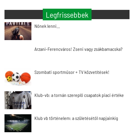
Legfrissebbek
Nőnek lenni…
Arzani-Ferencváros! Zseni vagy zsákbamacska?
Szombati sportműsor + TV közvetítések!
Klub-vb: a tornán szereplő csapatok piaci értéke
Klub vb történelem: a születésétől napjainkig