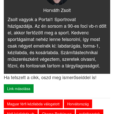
Horváth Zsolt
Zsolt vagyok a Portal1 Sportrovat
házigazdája. Az én sorsom a 90-es foci vb-n dőlt
el, akkor fertőzött meg a sport. Kedvenc
sportágaimat nehéz lenne felsorolni, így most
csak négyet emelnék ki: labdarúgás, forma-1,
kézilabda, és kosárlabda. Számítástechnikai
műszerészként végeztem, szeretek olvasni,
főzni, és fontosnak tartom a tárgyilagosságot.
Ha tetszett a cikk, oszd meg ismerőseiddel is!
Link másolása
Magyar férfi kézilabda válogatott
Horvátország
férfi kézilabda vb
Chema Rodríguez
nyilatkozatok