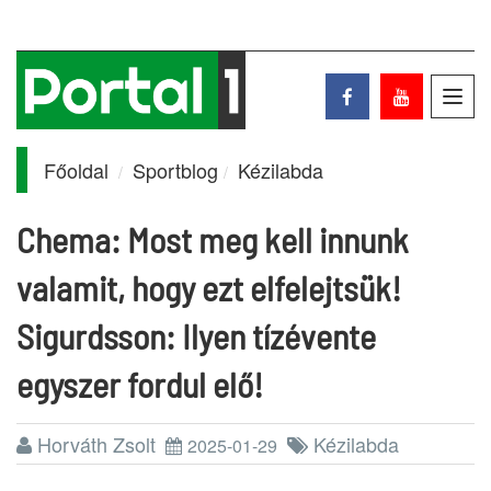
Toggl
navig
Főoldal
Sportblog
Kézilabda
Chema: Most meg kell innunk
valamit, hogy ezt elfelejtsük!
Sigurdsson: Ilyen tízévente
egyszer fordul elő!
Horváth Zsolt
Kézilabda
2025-01-29