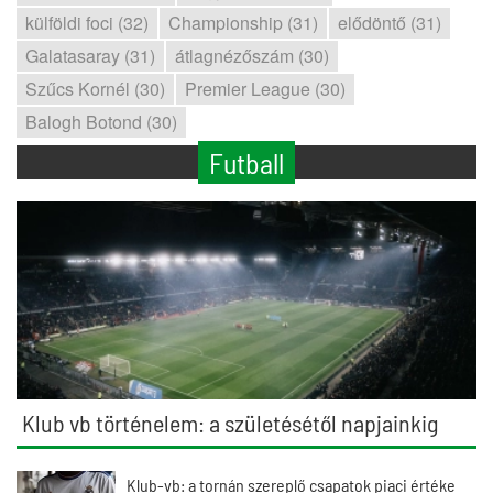
külföldi foci (32)
Championship (31)
elődöntő (31)
Galatasaray (31)
átlagnézőszám (30)
Szűcs Kornél (30)
Premier League (30)
Balogh Botond (30)
Futball
Klub vb történelem: a születésétől napjainkig
Klub-vb: a tornán szereplő csapatok piaci értéke