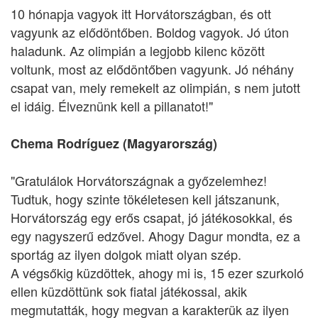
10 hónapja vagyok itt Horvátországban, és ott
vagyunk az elődöntőben. Boldog vagyok. Jó úton
haladunk. Az olimpián a legjobb kilenc között
voltunk, most az elődöntőben vagyunk. Jó néhány
csapat van, mely remekelt az olimpián, s nem jutott
el idáig. Élveznünk kell a pillanatot!"
Chema Rodríguez (Magyarország)
"Gratulálok Horvátországnak a győzelemhez!
Tudtuk, hogy szinte tökéletesen kell játszanunk,
Horvátország egy erős csapat, jó játékosokkal, és
egy nagyszerű edzővel. Ahogy Dagur mondta, ez a
sportág az ilyen dolgok miatt olyan szép.
A végsőkig küzdöttek, ahogy mi is, 15 ezer szurkoló
ellen küzdöttünk sok fiatal játékossal, akik
megmutatták, hogy megvan a karakterük az ilyen