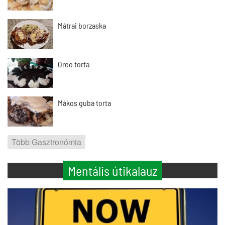
Mátrai borzaska
Oreo torta
Mákos guba torta
Több Gasztronómia
Mentális útikalauz