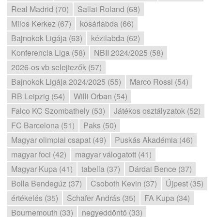
Real Madrid (70)
Sallai Roland (68)
Milos Kerkez (67)
kosárlabda (66)
Bajnokok Ligája (63)
kézilabda (62)
Konferencia Liga (58)
NBII 2024/2025 (58)
2026-os vb selejtezők (57)
Bajnokok Ligája 2024/2025 (55)
Marco Rossi (54)
RB Leipzig (54)
Willi Orban (54)
Falco KC Szombathely (53)
Játékos osztályzatok (52)
FC Barcelona (51)
Paks (50)
Magyar olimpiai csapat (49)
Puskás Akadémia (46)
magyar foci (42)
magyar válogatott (41)
Magyar Kupa (41)
tabella (37)
Dárdai Bence (37)
Bolla Bendegúz (37)
Csoboth Kevin (37)
Újpest (35)
értékelés (35)
Schäfer András (35)
FA Kupa (34)
Bournemouth (33)
negyeddöntő (33)