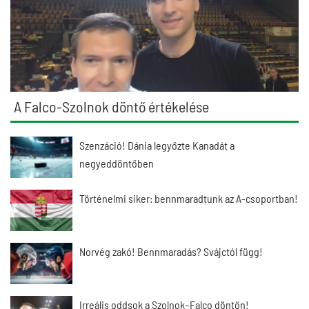
A Falco-Szolnok döntő értékelése
Szenzáció! Dánia legyőzte Kanadát a
negyeddöntőben
Történelmi siker: bennmaradtunk az A-csoportban!
Norvég zakó! Bennmaradás? Svájctól függ!
Irreális oddsok a Szolnok–Falco döntőn!