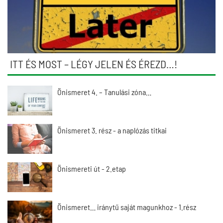
ITT ÉS MOST – LÉGY JELEN ÉS ÉREZD…!
Önismeret 4. – Tanulási zóna…
Önismeret 3. rész - a naplózás titkai
Önismereti út - 2.etap
Önismeret… iránytű saját magunkhoz - 1.rész