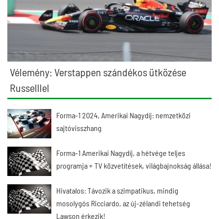
Vélemény: Verstappen szándékos ütközése
Russelllel
Forma-1 2024, Amerikai Nagydíj: nemzetközi
sajtóvisszhang
Forma-1 Amerikai Nagydíj, a hétvége teljes
programja + TV közvetítések, világbajnokság állása!
Hivatalos: Távozik a szimpatikus, mindig
mosolygós Ricciardo, az új-zélandi tehetség
Lawson érkezik!