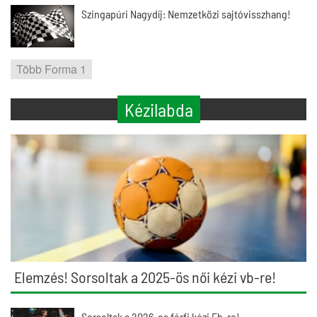
Szingapúri Nagydíj: Nemzetközi sajtóvisszhang!
Több Forma 1
Kézilabda
Elemzés! Sorsoltak a 2025-ös női kézi vb-re!
Sorsoltak a 2026-os férfi kézi Eb-re!