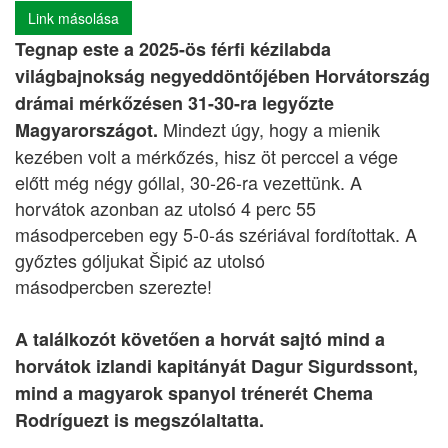
Link másolása
Tegnap este a 2025-ös férfi kézilabda
világbajnokság negyeddöntőjében Horvátország
drámai mérkőzésen 31-30-ra legyőzte
Mindezt úgy, hogy a mienik
Magyarországot.
kezében volt a mérkőzés, hisz öt perccel a vége
előtt még négy góllal, 30-26-ra vezettünk. A
horvátok azonban az utolsó 4 perc 55
másodperceben egy 5-0-ás szériával fordítottak. A
győztes góljukat Šipić az utolsó
másodpercben szerezte!
A találkozót követően a horvát sajtó mind a
horvátok izlandi kapitányát Dagur Sigurdssont,
mind a magyarok spanyol trénerét Chema
Rodríguezt is megszólaltatta.