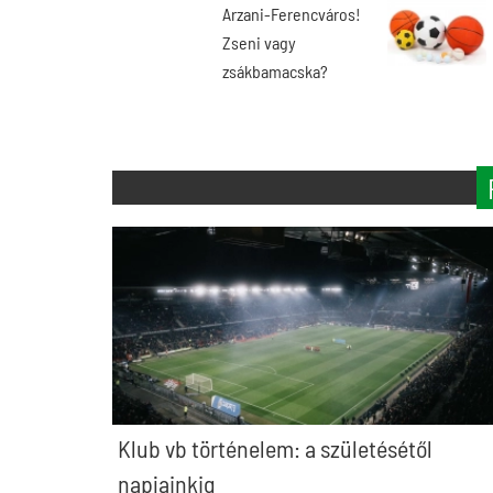
Arzani-Ferencváros!
Zseni vagy
zsákbamacska?
Klub vb történelem: a születésétől
napjainkig