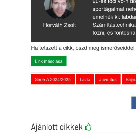
90-es foci vb-n dő
sportágaimat nehé
emelnék ki: labda
Számítástechnika
Horváth Zsolt
főzni, és fontosna
Ha tetszett a cikk, oszd meg ismerőseiddel 
Link másolása
Serie A 2024/2025
Lazio
Juventus
Bajno
Ajánlott cikkek