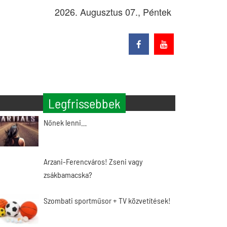
2026. Augusztus 07., Péntek
Legfrissebbek
Nőnek lenni…
Arzani-Ferencváros! Zseni vagy
zsákbamacska?
Szombati sportműsor + TV közvetítések!