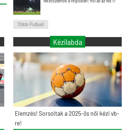
Nézőszámok a régióban: hol áll az NB I?
Több Futball
Kézilabda
Elemzés! Sorsoltak a 2025-ös női kézi vb-
re!