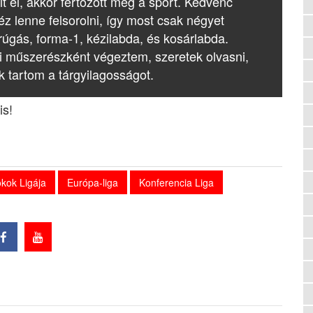
lt el, akkor fertőzött meg a sport. Kedvenc
z lenne felsorolni, így most csak négyet
rúgás, forma-1, kézilabda, és kosárlabda.
i műszerészként végeztem, szeretek olvasni,
k tartom a tárgyilagosságot.
is!
kok Ligája
Európa-liga
Konferencia Liga