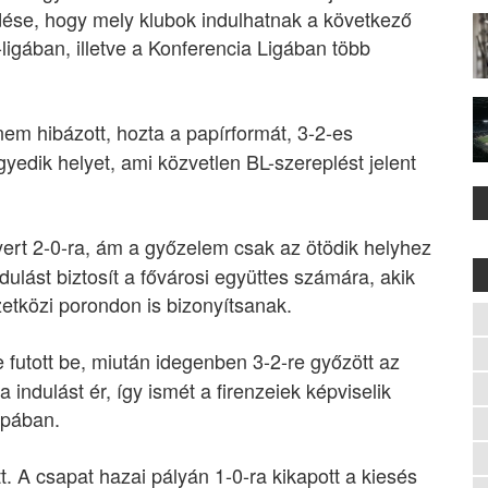
ése, hogy mely klubok indulhatnak a következő
igában, illetve a Konferencia Ligában több
m hibázott, hozta a papírformát, 3-2-es
gyedik helyet, ami közvetlen BL-szereplést jelent
ert 2-0-ra, ám a győzelem csak az ötödik helyhez
dulást biztosít a fővárosi együttes számára, akik
etközi porondon is bizonyítsanak.
 futott be, miután idegenben 3-2-re győzött az
 indulást ér, így ismét a firenzeiek képviselik
upában.
. A csapat hazai pályán 1-0-ra kikapott a kiesés