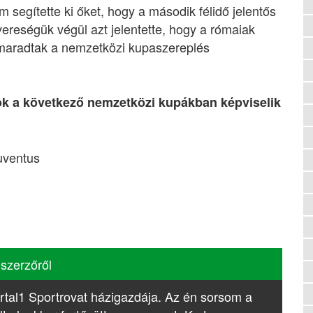
 segítette ki őket, hogy a második félidő jelentős
vereségük végül azt jelentette, hogy a rómaiak
lemaradtak a nemzetközi kupaszereplés
ok a következő nemzetközi kupákban képviselik
Juventus
 szerzőről
rtal1 Sportrovat házigazdája. Az én sorsom a