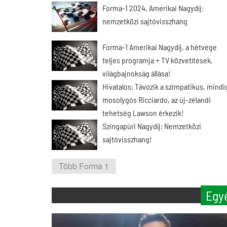
Forma-1 2024, Amerikai Nagydíj:
nemzetközi sajtóvisszhang
Forma-1 Amerikai Nagydíj, a hétvége
teljes programja + TV közvetítések,
világbajnokság állása!
Hivatalos: Távozik a szimpatikus, mindi
mosolygós Ricciardo, az új-zélandi
tehetség Lawson érkezik!
Szingapúri Nagydíj: Nemzetközi
sajtóvisszhang!
Több Forma 1
Egy