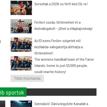
Sorsoltak a 2026-os férfi kézi Eb-re!
Feröeri csoda: történelmet írt a
kéziválogatott – jöhet a világbajnokság!
Az 53 ezres Feröer-szigetek női
g
kézilabda-válogatottja átírhatja a
történelmet!
The womens handball team of the Faroe
Islands, home to just 53,000 people,
could rewrite history!
Több Kézilabda
éb sportok
Szenzáció! Dánia legyőzte Kanadát a