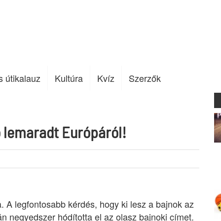
s útikalauz
Kultúra
Kvíz
Szerzők
o lemaradt Európáról!
. A legfontosabb kérdés, hogy ki lesz a bajnok az
án negyedszer hódította el az olasz bajnoki címet.