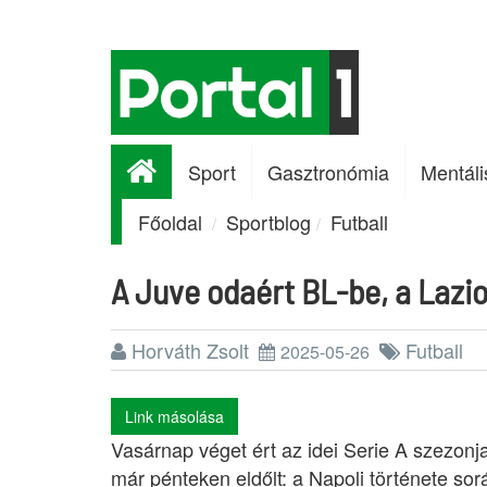
Sport
Gasztronómia
Mentáli
Főoldal
Sportblog
Futball
A Juve odaért BL-be, a Lazi
Horváth Zsolt
Futball
2025-05-26
Link másolása
Vasárnap véget ért az idei Serie A szezonja
már pénteken eldőlt: a Napoli története sor