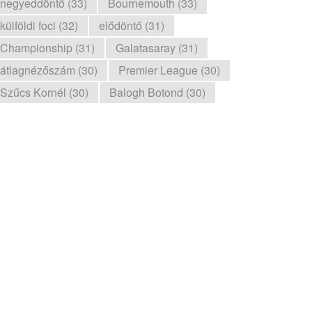
negyeddöntő (33)
Bournemouth (33)
külföldi foci (32)
elődöntő (31)
Championship (31)
Galatasaray (31)
átlagnézőszám (30)
Premier League (30)
Szűcs Kornél (30)
Balogh Botond (30)