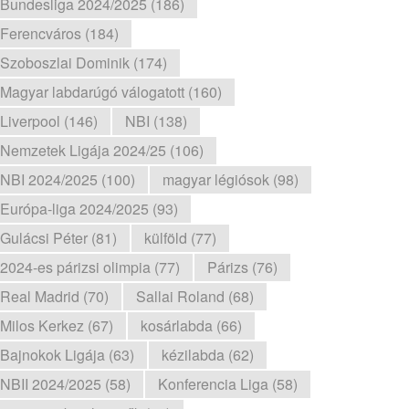
Bundesliga 2024/2025 (186)
Ferencváros (184)
Szoboszlai Dominik (174)
Magyar labdarúgó válogatott (160)
Liverpool (146)
NBI (138)
Nemzetek Ligája 2024/25 (106)
NBI 2024/2025 (100)
magyar légiósok (98)
Európa-liga 2024/2025 (93)
Gulácsi Péter (81)
külföld (77)
2024-es párizsi olimpia (77)
Párizs (76)
Real Madrid (70)
Sallai Roland (68)
Milos Kerkez (67)
kosárlabda (66)
Bajnokok Ligája (63)
kézilabda (62)
NBII 2024/2025 (58)
Konferencia Liga (58)