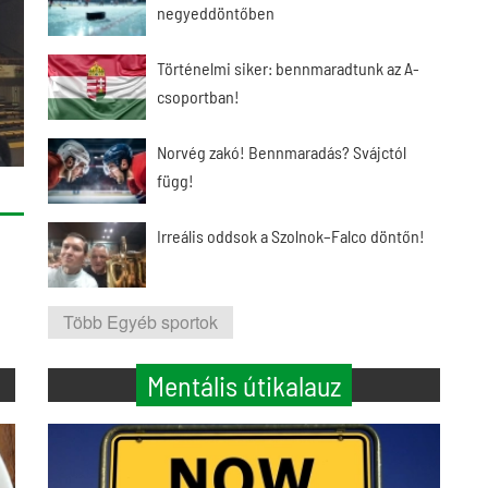
negyeddöntőben
Történelmi siker: bennmaradtunk az A-
csoportban!
Norvég zakó! Bennmaradás? Svájctól
függ!
Irreális oddsok a Szolnok–Falco döntőn!
Több Egyéb sportok
Mentális útikalauz