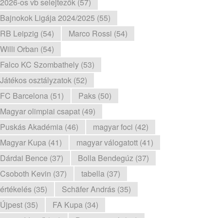
2026-os vb selejtezők (57)
Bajnokok Ligája 2024/2025 (55)
RB Leipzig (54)
Marco Rossi (54)
Willi Orban (54)
Falco KC Szombathely (53)
Játékos osztályzatok (52)
FC Barcelona (51)
Paks (50)
Magyar olimpiai csapat (49)
Puskás Akadémia (46)
magyar foci (42)
Magyar Kupa (41)
magyar válogatott (41)
Dárdai Bence (37)
Bolla Bendegúz (37)
Csoboth Kevin (37)
tabella (37)
értékelés (35)
Schäfer András (35)
Újpest (35)
FA Kupa (34)