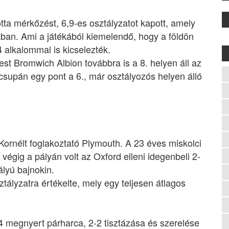
tta mérkőzést, 6,9-es osztályzatot kapott, amely
ban. Ami a játékából kiemelendő, hogy a földön
 alkalommal is kicselezték.
st Bromwich Albion továbbra is a 8. helyen áll az
csupán egy pont a 6., már osztályozós helyen álló
ornélt foglakoztató Plymouth. A 23 éves miskolci
végig a pályán volt az Oxford elleni idegenbeli 2-
lyú bajnokin.
tályzatra értékelte, mely egy teljesen átlagos
4 megnyert párharca, 2-2 tisztázása és szerelése