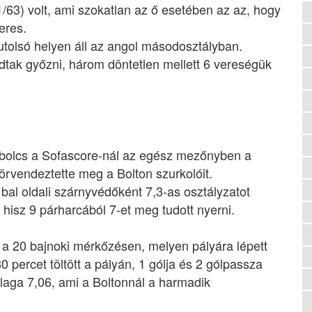
/63) volt, ami szokatlan az ő esetében az az, hogy
eres.
 utolsó helyen áll az angol másodosztályban.
dtak győzni, három döntetlen mellett 6 vereségük
bolcs a Sofascore-nál az egész mezőnyben a
 örvendeztette meg a Bolton szurkolóit.
bal oldali szárnyvédőként 7,3-as osztályzatot
 hisz 9 párharcából 7-et meg tudott nyerni.
 a 20 bajnoki mérkőzésen, melyen pályára lépett
 percet töltött a pályán, 1 gólja és 2 gólpassza
laga 7,06, ami a Boltonnál a harmadik