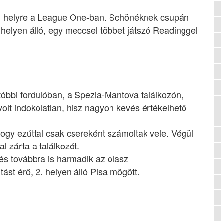
 8. helyre a League One-ban. Schönéknek csupán
 helyen álló, egy meccsel többet játszó Readinggel
tóbbi fordulóban, a Spezia-Mantova találkozón,
olt indokolatlan, hisz nagyon kevés értékelhető
gy ezúttal csak csereként számoltak vele. Végül
al zárta a találkozót.
 és továbbra is harmadik az olasz
ást érő, 2. helyen álló Pisa mögött.