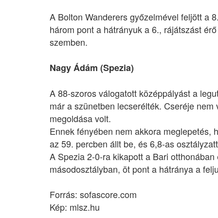
A Bolton Wanderers győzelmével feljött a
három pont a hátrányuk a 6., rájátszást érő
szemben.
Nagy Ádám (Spezia)
A 88-szoros válogatott középpályást a legu
már a szünetben lecserélték. Cseréje nem v
megoldása volt.
Ennek fényében nem akkora meglepetés, ho
az 59. percben állt be, és 6,8-as osztályzatt
A Spezia 2-0-ra kikapott a Bari otthonában
másodosztályban, öt pont a hátránya a feljut
Forrás: sofascore.com
Kép: mlsz.hu