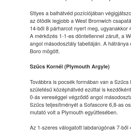
Stlyes a balhátvéd pozíciójában végigjátszo
az ötödik legjobb a West Bromwich csapatá
14-ből 8 párharcot nyert meg, ugyanakkor 4
A mérkőzés 1-1-es döntetlennel zárult, a We
angol másodosztály tabelláján. A hátránya 
Boro mögött.
Szűcs Kornél (Plymouth Argyle)
Továbbra is pocsék formában van a Szűcs K
születésű középhátvéd ezúttal is kezdőként 
0-ás vereséggel végződő angol másodosztá
Szűcs teljesítményét a Sofascore 6,8-as osz
mutató volt a Plymouth együttesében.
Az 1-szeres válogatott labdarúgónak 7-ből 