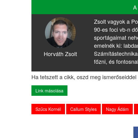
A
Zsolt vagyok a Po
90-es foci vb-n dő
sportágaimat nehé
emelnék ki: labda
Számítástechnika
Horváth Zsolt
főzni, és fontosna
Ha tetszett a cikk, oszd meg ismerőseiddel 
Link másolása
Szűcs Kornél
Callum Styles
Nagy Ádám