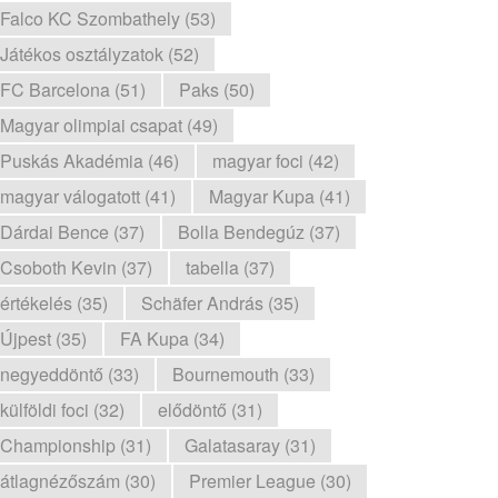
Falco KC Szombathely (53)
Játékos osztályzatok (52)
FC Barcelona (51)
Paks (50)
Magyar olimpiai csapat (49)
Puskás Akadémia (46)
magyar foci (42)
magyar válogatott (41)
Magyar Kupa (41)
Dárdai Bence (37)
Bolla Bendegúz (37)
Csoboth Kevin (37)
tabella (37)
értékelés (35)
Schäfer András (35)
Újpest (35)
FA Kupa (34)
negyeddöntő (33)
Bournemouth (33)
külföldi foci (32)
elődöntő (31)
Championship (31)
Galatasaray (31)
átlagnézőszám (30)
Premier League (30)