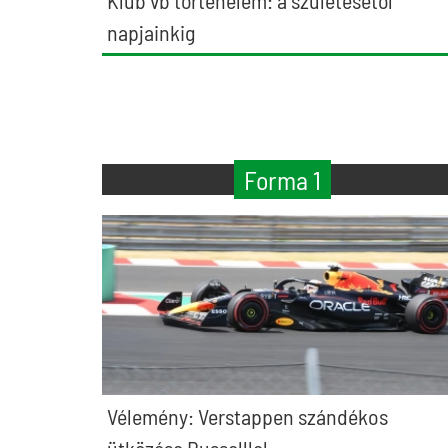
Klub vb történelem: a születésétől
napjainkig
Forma 1
Vélemény: Verstappen szándékos