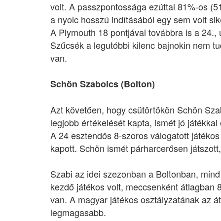
volt. A passzpontossága ezúttal 81%-os (51
a nyolc hosszú indításából egy sem volt sik
A Plymouth 18 pontjával továbbra is a 24.,
Szűcsék a legutóbbi kilenc bajnokin nem tu
van.
Schön Szabolcs (Bolton)
Azt követően, hogy csütörtökön Schön Sza
legjobb értékelését kapta, ismét jó játékkal
A 24 esztendős 8-szoros válogatott játékos 
kapott. Schön ismét párharcerősen játszott,
Szabi az idei szezonban a Boltonban, mind
kezdő játékos volt, meccsenként átlagban 80
van. A magyar játékos osztályzatának az át
legmagasabb.