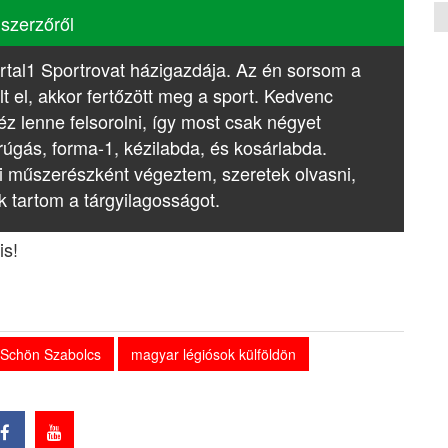
 szerzőről
rtal1 Sportrovat házigazdája. Az én sorsom a
lt el, akkor fertőzött meg a sport. Kedvenc
z lenne felsorolni, így most csak négyet
rúgás, forma-1, kézilabda, és kosárlabda.
i műszerészként végeztem, szeretek olvasni,
k tartom a tárgyilagosságot.
is!
Schön Szabolcs
magyar légiósok külföldön