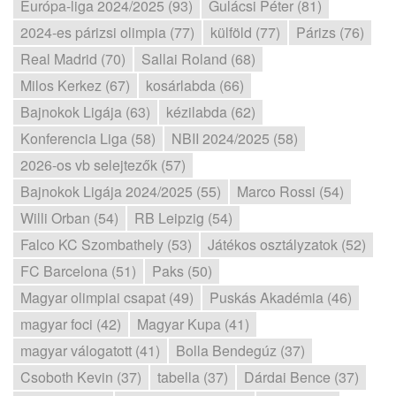
Európa-liga 2024/2025 (93)
Gulácsi Péter (81)
2024-es párizsi olimpia (77)
külföld (77)
Párizs (76)
Real Madrid (70)
Sallai Roland (68)
Milos Kerkez (67)
kosárlabda (66)
Bajnokok Ligája (63)
kézilabda (62)
Konferencia Liga (58)
NBII 2024/2025 (58)
2026-os vb selejtezők (57)
Bajnokok Ligája 2024/2025 (55)
Marco Rossi (54)
Willi Orban (54)
RB Leipzig (54)
Falco KC Szombathely (53)
Játékos osztályzatok (52)
FC Barcelona (51)
Paks (50)
Magyar olimpiai csapat (49)
Puskás Akadémia (46)
magyar foci (42)
Magyar Kupa (41)
magyar válogatott (41)
Bolla Bendegúz (37)
Csoboth Kevin (37)
tabella (37)
Dárdai Bence (37)