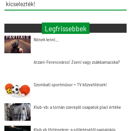
kicselezték!
Legfrissebbek
Nőnek lenni…
Arzani-Ferencváros! Zseni vagy zsákbamacska?
Szombati sportműsor + TV közvetítések!
Klub-vb: a tornán szereplő csapatok piaci értéke
Klub vb történelem: a születésétől napjainkig