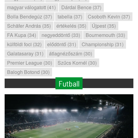
magyar válogatott (41)
Dárdai Bence (37)
Bolla Bendegúz (37)
tabella (37)
Csoboth Kevin (37)
Schäfer András (35)
értékelés (35)
Újpest (35)
FA Kupa (34)
negyeddöntő (33)
Bournemouth (33)
külföldi foci (32)
elődöntő (31)
Championship (31)
Galatasaray (31)
átlagnézőszám (30)
Premier League (30)
Szűcs Kornél (30)
Balogh Botond (30)
Futball