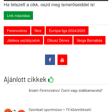
Ha tetszett a cikk, oszd meg ismerőseiddel is!
Link másolása
Ferencváros
Nice
Európa-liga 2024/2025
Játékos osztályzatok
Dibusz Dénes
Varga Barnabás
Ajánlott cikkek
Arzani-Ferencváros! Zseni vagy zsákbamacska?
Szombati sportműsor + TV közvetítések!