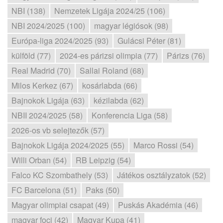
NBI (138)
Nemzetek Ligája 2024/25 (106)
NBI 2024/2025 (100)
magyar légiósok (98)
Európa-liga 2024/2025 (93)
Gulácsi Péter (81)
külföld (77)
2024-es párizsi olimpia (77)
Párizs (76)
Real Madrid (70)
Sallai Roland (68)
Milos Kerkez (67)
kosárlabda (66)
Bajnokok Ligája (63)
kézilabda (62)
NBII 2024/2025 (58)
Konferencia Liga (58)
2026-os vb selejtezők (57)
Bajnokok Ligája 2024/2025 (55)
Marco Rossi (54)
Willi Orban (54)
RB Leipzig (54)
Falco KC Szombathely (53)
Játékos osztályzatok (52)
FC Barcelona (51)
Paks (50)
Magyar olimpiai csapat (49)
Puskás Akadémia (46)
magyar foci (42)
Magyar Kupa (41)