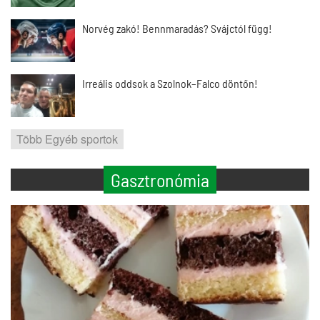
Norvég zakó! Bennmaradás? Svájctól függ!
Irreális oddsok a Szolnok–Falco döntőn!
Több Egyéb sportok
Gasztronómia