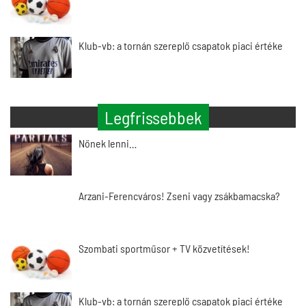
Klub-vb: a tornán szereplő csapatok piaci értéke
Legfrissebbek
Nőnek lenni…
Arzani-Ferencváros! Zseni vagy zsákbamacska?
Szombati sportműsor + TV közvetítések!
Klub-vb: a tornán szereplő csapatok piaci értéke