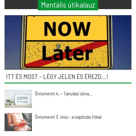
Mentális útikalauz
ITT ÉS MOST – LÉGY JELEN ÉS ÉREZD…!
Önismeret 4. – Tanulási zóna…
Önismeret 3. rész - a naplózás titkai