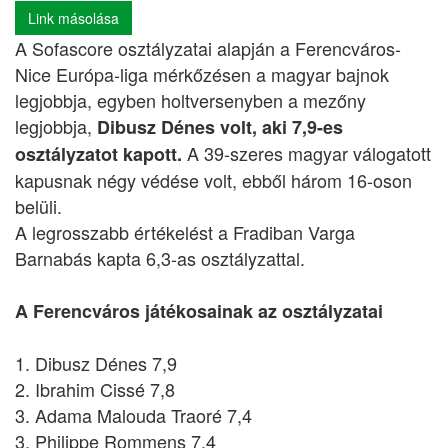
Link másolása
A Sofascore osztályzatai alapján a Ferencváros-
Nice Európa-liga mérkőzésen a magyar bajnok
legjobbja, egyben holtversenyben a mezőny
legjobbja,
Dibusz Dénes volt, aki 7,9-es
A 39-szeres magyar válogatott
osztályzatot kapott.
kapusnak négy védése volt, ebből három 16-oson
belüli.
A legrosszabb értékelést a Fradiban Varga
Barnabás kapta 6,3-as osztályzattal.
A Ferencváros játékosainak az osztályzatai
1. Dibusz Dénes 7,9
2. Ibrahim Cissé 7,8
3. Adama Malouda Traoré 7,4
3. Philippe Rommens 7,4