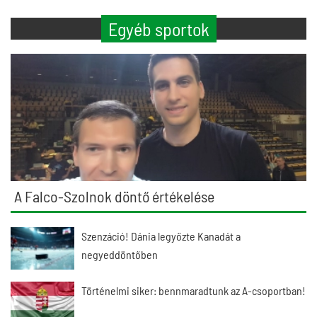
Egyéb sportok
A Falco-Szolnok döntő értékelése
Szenzáció! Dánia legyőzte Kanadát a
negyeddöntőben
Történelmi siker: bennmaradtunk az A-csoportban!