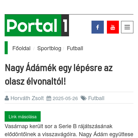
Toggl
navig
Főoldal
Sportblog
Futball
Nagy Ádámék egy lépésre az
olasz élvonaltól!
Horváth Zsolt
Futball
2025-05-26
Link másolása
Vasárnap került sor a Serie B rájátszásának
elődöntőinek a visszavágóira. Nagy Ádám együttese