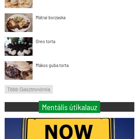
Mátrai borzaska
Oreo torta
Mákos guba torta
Több Gasztronómia
Mentális útikalauz