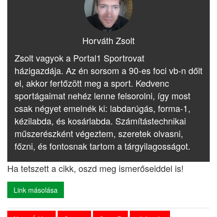
Horváth Zsolt
Zsolt vagyok a Portal1 Sportrovat
házigazdája. Az én sorsom a 90-es foci vb-n dőlt
el, akkor fertőzött meg a sport. Kedvenc
sportágaimat nehéz lenne felsorolni, így most
csak négyet emelnék ki: labdarúgás, forma-1,
kézilabda, és kosárlabda. Számítástechnikai
műszerészként végeztem, szeretek olvasni,
főzni, és fontosnak tartom a tárgyilagosságot.
Ha tetszett a cikk, oszd meg ismerőseiddel is!
Link másolása