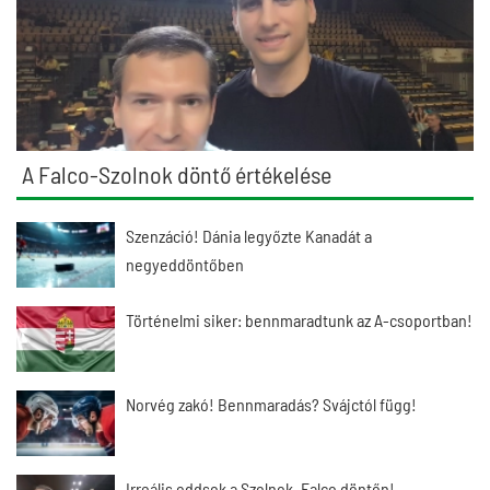
A Falco-Szolnok döntő értékelése
Szenzáció! Dánia legyőzte Kanadát a
negyeddöntőben
Történelmi siker: bennmaradtunk az A-csoportban!
Norvég zakó! Bennmaradás? Svájctól függ!
Irreális oddsok a Szolnok–Falco döntőn!