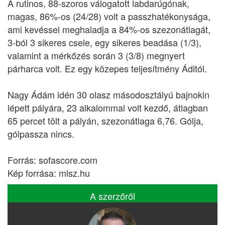
A rutinos, 88-szoros válogatott labdarúgónak,
magas, 86%-os (24/28) volt a passzhatékonysága,
ami kevéssel meghaladja a 84%-os szezonátlagát,
3-ból 3 sikeres csele, egy sikeres beadása (1/3),
valamint a mérkőzés során 3 (3/8) megnyert
párharca volt. Ez egy közepes teljesítmény Áditól.
Nagy Ádám idén 30 olasz másodosztályú bajnokin
lépett pályára, 23 alkalommal volt kezdő, átlagban
65 percet tölt a pályán, szezonátlaga 6,76. Gólja,
gólpassza nincs.
Forrás: sofascore.com
Kép forrása: mlsz.hu
A szerzőről