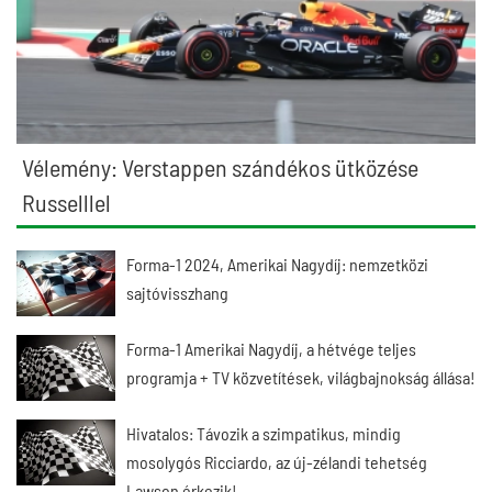
Vélemény: Verstappen szándékos ütközése
Russelllel
Forma-1 2024, Amerikai Nagydíj: nemzetközi
sajtóvisszhang
Forma-1 Amerikai Nagydíj, a hétvége teljes
programja + TV közvetítések, világbajnokság állása!
Hivatalos: Távozik a szimpatikus, mindig
mosolygós Ricciardo, az új-zélandi tehetség
Lawson érkezik!