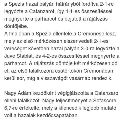
a Spezia hazai pályán hátrányból fordítva 2-1-re
legyőzte a Catanzarót, így 4-1-es összesítéssel
megnyerte a párharcot és bejutott a rájátszás
döntőjébe.
A fináléban a Spezia ellenfele a Cremonese lesz,
mely az első mérkőzésen elszenvedett 2-1-es
vereséget követően hazai pályán 3-0-ra legyőzte a
Juve Stabiát, és 4-2-es összesítéssel megnyerte a
párharcot. A rájátszás döntője két mérkőzésen dől
el, az első találkozóra csütörtökön Cremonában
kerül sor, míg a visszavágót vasárnap rendezik.
Nagy Ádám kezdőként végigjátszotta a Catanzaro
elleni találkozót. Nagy teljesítményét a Sofascore
6,7-re értékelte, mely a kilencedik legjobb mutató
volt a hazaiak kezdőcsapatában.