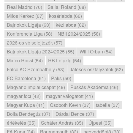
Real Madrid (70)
Sallai Roland (68)
Milos Kerkez (67)
kosárlabda (66)
Bajnokok Ligája (63)
kézilabda (62)
Konferencia Liga (58)
NBII 2024/2025 (58)
2026-os vb selejtezők (57)
Bajnokok Ligája 2024/2025 (55)
Willi Orban (54)
Marco Rossi (54)
RB Leipzig (54)
Falco KC Szombathely (53)
Játékos osztályzatok (52)
FC Barcelona (51)
Paks (50)
Magyar olimpiai csapat (49)
Puskás Akadémia (46)
magyar foci (42)
magyar válogatott (41)
Magyar Kupa (41)
Csoboth Kevin (37)
tabella (37)
Bolla Bendegúz (37)
Dárdai Bence (37)
értékelés (35)
Schäfer András (35)
Újpest (35)
FA Kupa (34)
Bournemouth (33)
negyeddöntő (33)