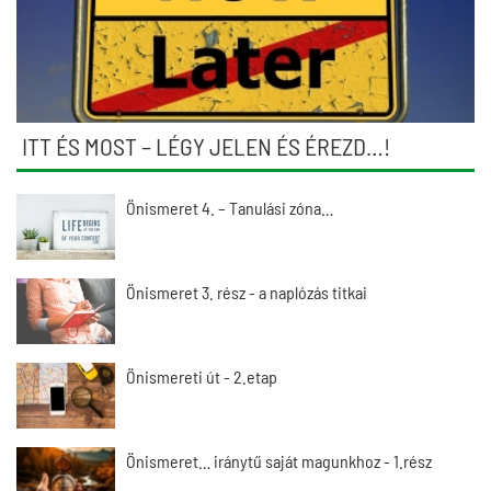
ITT ÉS MOST – LÉGY JELEN ÉS ÉREZD…!
Önismeret 4. – Tanulási zóna…
Önismeret 3. rész - a naplózás titkai
Önismereti út - 2.etap
Önismeret… iránytű saját magunkhoz - 1.rész