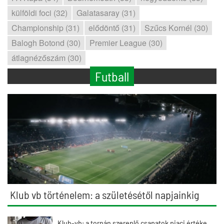
külföldi foci (32)
Galatasaray (31)
Championship (31)
elődöntő (31)
Szűcs Kornél (30)
Balogh Botond (30)
Premier League (30)
átlagnézőszám (30)
Futball
Klub vb történelem: a születésétől napjainkig
Klub-vb: a tornán szereplő csapatok piaci értéke