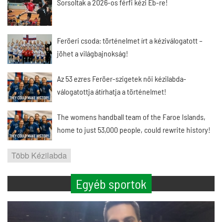
Sorsoltak a 2026-os férfi kézi Eb-re!
Feröeri csoda: történelmet írt a kéziválogatott –
jöhet a világbajnokság!
Az 53 ezres Feröer-szigetek női kézilabda-
válogatottja átírhatja a történelmet!
The womens handball team of the Faroe Islands,
home to just 53,000 people, could rewrite history!
Több Kézilabda
Egyéb sportok