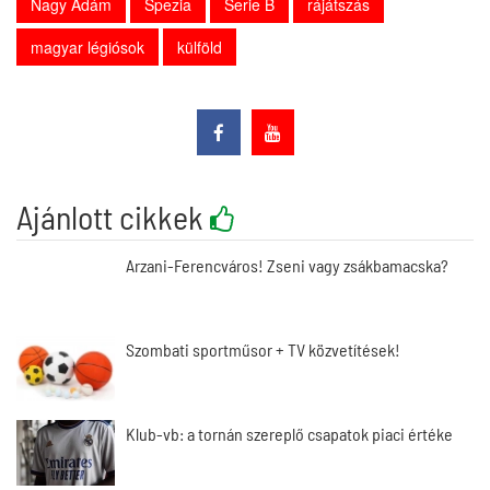
Nagy Ádám
Spezia
Serie B
rájátszás
magyar légiósok
külföld
Ajánlott cikkek
Arzani-Ferencváros! Zseni vagy zsákbamacska?
Szombati sportműsor + TV közvetítések!
Klub-vb: a tornán szereplő csapatok piaci értéke