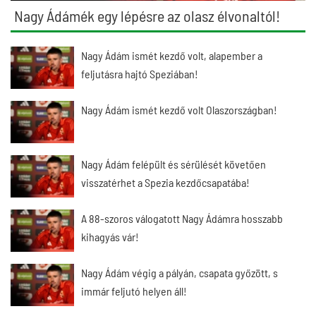
Nagy Ádámék egy lépésre az olasz élvonaltól!
Nagy Ádám ismét kezdő volt, alapember a
feljutásra hajtó Speziában!
Nagy Ádám ismét kezdő volt Olaszországban!
Nagy Ádám felépült és sérülését követően
visszatérhet a Spezia kezdőcsapatába!
A 88-szoros válogatott Nagy Ádámra hosszabb
kihagyás vár!
Nagy Ádám végig a pályán, csapata győzött, s
immár feljutó helyen áll!