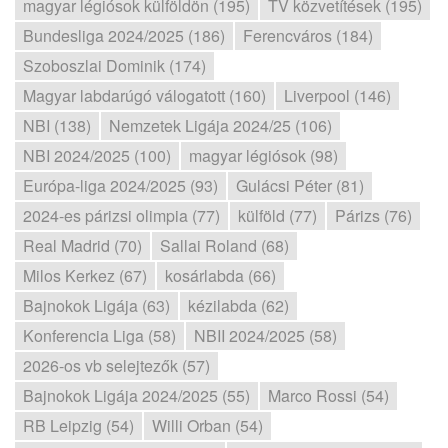
magyar légiósok külföldön (195)
TV közvetítések (195)
Bundesliga 2024/2025 (186)
Ferencváros (184)
Szoboszlai Dominik (174)
Magyar labdarúgó válogatott (160)
Liverpool (146)
NBI (138)
Nemzetek Ligája 2024/25 (106)
NBI 2024/2025 (100)
magyar légiósok (98)
Európa-liga 2024/2025 (93)
Gulácsi Péter (81)
2024-es párizsi olimpia (77)
külföld (77)
Párizs (76)
Real Madrid (70)
Sallai Roland (68)
Milos Kerkez (67)
kosárlabda (66)
Bajnokok Ligája (63)
kézilabda (62)
Konferencia Liga (58)
NBII 2024/2025 (58)
2026-os vb selejtezők (57)
Bajnokok Ligája 2024/2025 (55)
Marco Rossi (54)
RB Leipzig (54)
Willi Orban (54)