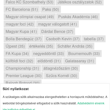
Falco KC Szombathely (53)
Játékos osztályzatok (52)
FC Barcelona (51)
Paks (50)
Magyar olimpiai csapat (49)
Puskás Akadémia (46)
magyar foci (42)
magyar válogatott (41)
Magyar Kupa (41)
Dárdai Bence (37)
Bolla Bendegúz (37)
Csoboth Kevin (37)
tabella (37)
Újpest (35)
értékelés (35)
Schäfer András (35)
FA Kupa (34)
negyeddöntő (33)
Bournemouth (33)
külföldi foci (32)
elődöntő (31)
Galatasaray (31)
Championship (31)
átlagnézőszám (30)
Premier League (30)
Szűcs Kornél (30)
Balogh Botond (30)
Süti nyilatkozat
2026 | Portal1 | A lelkes amatőr nézőpontja
A szükséges sütik alkalmazása elengedhetetlen a honlapunk működéséhez. A
Szerzői jogok
| Adatvédelmi elvek
| Süti
weboldal böngészésével elfogadod a sütik használatát.
Adatvédelmi elveink
ide kattintva érthetőek el
.