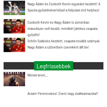
Nagy Ádám és Csoboth Kevin egyaránt kezdett! A
Spezia győzelmével közel a feljutást érő helyhez!
Csoboth Kevin és Nagy Ádám is zsinórban
másodszor volt kezdő, mindkét játékos csapata
győzött!
Schön Szabolcs kezdett, csapata tovább szárnyal,
Nagy Ádám a szünetben csereként állt be!
Legfrissebbek
Nőnek lenni…
Arzani-Ferencváros! Zseni vagy zsákbamacska?