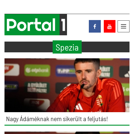
Toggl
navig
Spezia
Nagy Ádáméknak nem sikerült a feljutás!