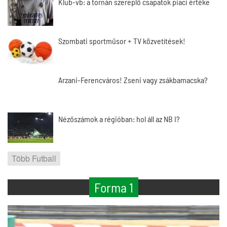
Klub-vb: a tornán szereplő csapatok piaci értéke
Szombati sportműsor + TV közvetítések!
Arzani-Ferencváros! Zseni vagy zsákbamacska?
Nézőszámok a régióban: hol áll az NB I?
Több Futball
Forma 1