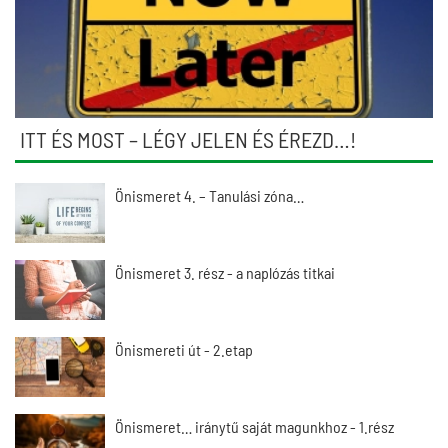
ITT ÉS MOST – LÉGY JELEN ÉS ÉREZD…!
Önismeret 4. – Tanulási zóna…
Önismeret 3. rész - a naplózás titkai
Önismereti út - 2.etap
Önismeret… iránytű saját magunkhoz - 1.rész