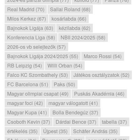
Real Madrid (70)
Sallai Roland (68)
Milos Kerkez (67)
kosárlabda (66)
Bajnokok Ligája (63)
kézilabda (62)
Konferencia Liga (58)
NBII 2024/2025 (58)
2026-os vb selejtezők (57)
Bajnokok Ligája 2024/2025 (55)
Marco Rossi (54)
RB Leipzig (54)
Willi Orban (54)
Falco KC Szombathely (53)
Játékos osztályzatok (52)
FC Barcelona (51)
Paks (50)
Magyar olimpiai csapat (49)
Puskás Akadémia (46)
magyar foci (42)
magyar válogatott (41)
Magyar Kupa (41)
Bolla Bendegúz (37)
Csoboth Kevin (37)
Dárdai Bence (37)
tabella (37)
értékelés (35)
Újpest (35)
Schäfer András (35)