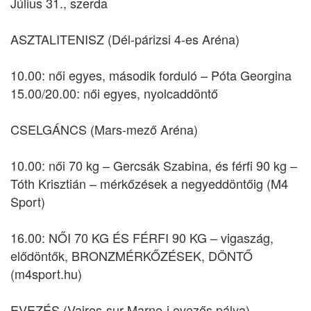
Július 31., szerda
ASZTALITENISZ (Dél-párizsi 4-es Aréna)
10.00: női egyes, második forduló – Póta Georgina
15.00/20.00: női egyes, nyolcaddöntő
CSELGÁNCS (Mars-mező Aréna)
10.00: női 70 kg – Gercsák Szabina, és férfi 90 kg –
Tóth Krisztián – mérkőzések a negyeddöntőig (M4
Sport)
16.00: NŐI 70 KG ÉS FÉRFI 90 KG – vigaszág,
elődöntők, BRONZMÉRKŐZÉSEK, DÖNTŐ
(m4sport.hu)
EVEZÉS (Vaires-sur-Marne-i evezős pálya)