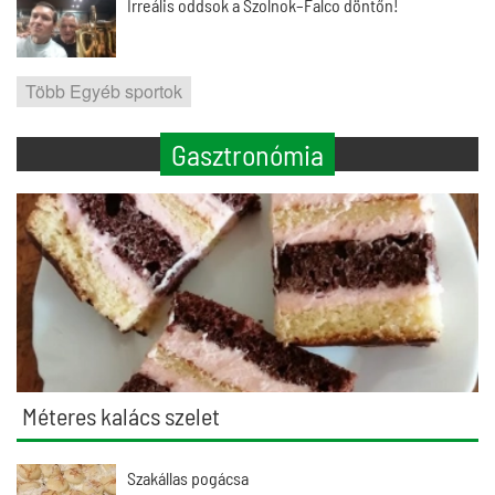
Irreális oddsok a Szolnok–Falco döntőn!
Több Egyéb sportok
Gasztronómia
Méteres kalács szelet
Szakállas pogácsa