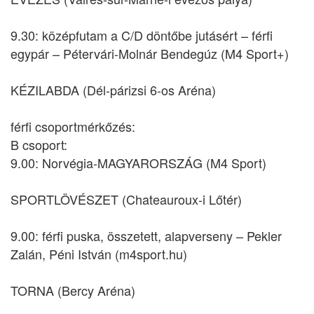
9.30: középfutam a C/D döntőbe jutásért – férfi
egypár – Pétervári-Molnár Bendegúz (M4 Sport+)
KÉZILABDA (Dél-párizsi 6-os Aréna)
férfi csoportmérkőzés:
B csoport:
9.00: Norvégia-MAGYARORSZÁG (M4 Sport)
SPORTLÖVÉSZET (Chateauroux-i Lőtér)
9.00: férfi puska, összetett, alapverseny – Pekler
Zalán, Péni István (m4sport.hu)
TORNA (Bercy Aréna)