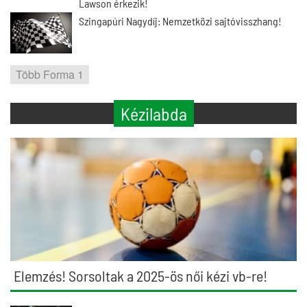
Lawson érkezik!
Szingapúri Nagydíj: Nemzetközi sajtóvisszhang!
Több Forma 1
Kézilabda
Elemzés! Sorsoltak a 2025-ös női kézi vb-re!