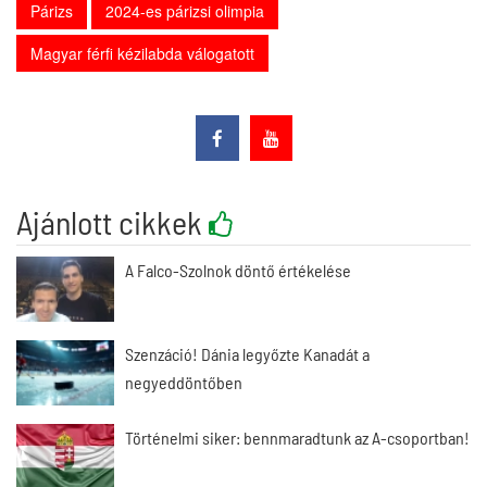
Párizs
2024-es párizsi olimpia
Magyar férfi kézilabda válogatott
Ajánlott cikkek
A Falco-Szolnok döntő értékelése
Szenzáció! Dánia legyőzte Kanadát a
negyeddöntőben
Történelmi siker: bennmaradtunk az A-csoportban!