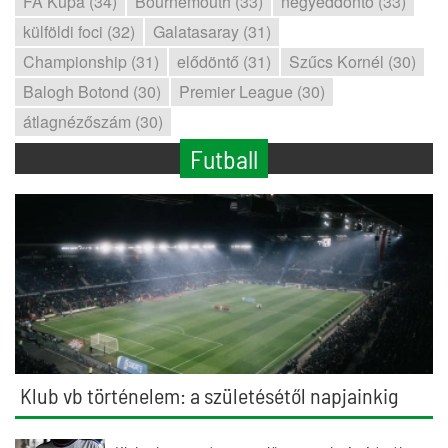
FA Kupa (34)
Bournemouth (33)
negyeddöntő (33)
külföldi foci (32)
Galatasaray (31)
Championship (31)
elődöntő (31)
Szűcs Kornél (30)
Balogh Botond (30)
Premier League (30)
átlagnézőszám (30)
Futball
Klub vb történelem: a születésétől napjainkig