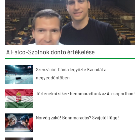
A Falco-Szolnok döntő értékelése
Szenzáció! Dánia legyőzte Kanadát a
negyeddöntőben
Történelmi siker: bennmaradtunk az A-csoportban!
Norvég zakó! Bennmaradás? Svájctól függ!