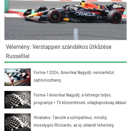
Vélemény: Verstappen szándékos ütközése
Russelllel
Forma-1 2024, Amerikai Nagydíj: nemzetközi
sajtóvisszhang
Forma-1 Amerikai Nagydíj, a hétvége teljes
programja + TV közvetítések, világbajnokság állása!
Hivatalos: Távozik a szimpatikus, mindig
mosolygós Ricciardo, az új-zélandi tehetség