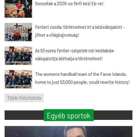
Sorsoltak a 2026-os férfi kézi Eb-re!
Feröeri csoda: történelmet írt a kéziválogatott –
jöhet a világbajnokság!
Az 53 ezres Feröer-szigetek női kézilabda-
válogatottja átírhatja a történelmet!
The womens handball team of the Faroe Islands,
home to just 53,000 people, could rewrite history!
Több Kézilabda
Egyéb sportok