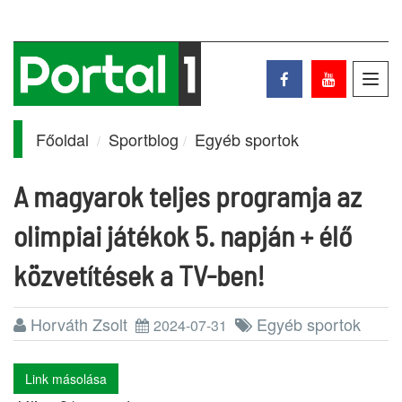
Toggl
navig
Főoldal
Sportblog
Egyéb sportok
A magyarok teljes programja az
olimpiai játékok 5. napján + élő
közvetítések a TV-ben!
Horváth Zsolt
Egyéb sportok
2024-07-31
Link másolása