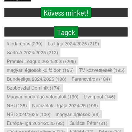
Kövess minket!
Tagek
labdarúgás (239)
La Liga 2024/2025 (219)
Serie A 2024/2025 (213)
Premier League 2024/2025 (209)
magyar légiósok külföldön (195)
TV közvetítések (195)
Bundesliga 2024/2025 (186)
Ferencváros (184)
Szoboszlai Dominik (174)
Magyar labdarúgó válogatott (160)
Liverpool (146)
NBI (138)
Nemzetek Ligája 2024/25 (106)
NBI 2024/2025 (100)
magyar légiósok (98)
Európa-liga 2024/2025 (93)
Gulácsi Péter (81)
2024-es párizsi olimpia (77)
külföld (77)
Párizs (76)