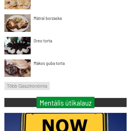
Mátrai borzaska
Oreo torta
Mákos guba torta
Több Gasztronómia
Mentális útikalauz