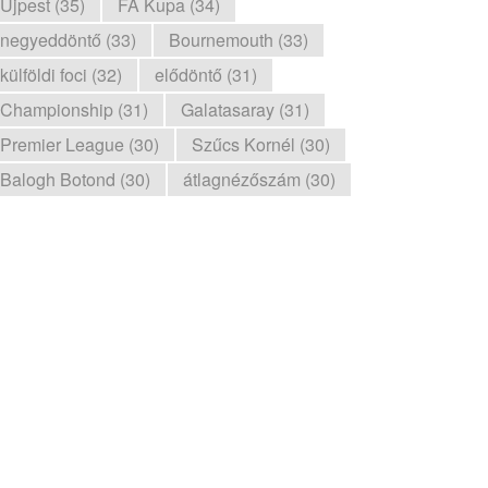
Újpest (35)
FA Kupa (34)
negyeddöntő (33)
Bournemouth (33)
külföldi foci (32)
elődöntő (31)
Championship (31)
Galatasaray (31)
Premier League (30)
Szűcs Kornél (30)
Balogh Botond (30)
átlagnézőszám (30)