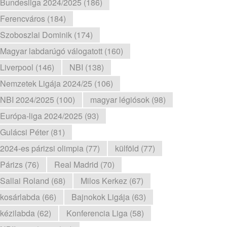
Bundesliga 2024/2025 (186)
Ferencváros (184)
Szoboszlai Dominik (174)
Magyar labdarúgó válogatott (160)
Liverpool (146)
NBI (138)
Nemzetek Ligája 2024/25 (106)
NBI 2024/2025 (100)
magyar légiósok (98)
Európa-liga 2024/2025 (93)
Gulácsi Péter (81)
2024-es párizsi olimpia (77)
külföld (77)
Párizs (76)
Real Madrid (70)
Sallai Roland (68)
Milos Kerkez (67)
kosárlabda (66)
Bajnokok Ligája (63)
kézilabda (62)
Konferencia Liga (58)