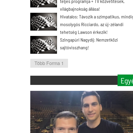
teljes programja + TV közvetítések,
világbajnokság állása!
Hivatalos: Távozik a szimpatikus, mindi
mosolygós Ricciardo, az új-zélandi
tehetség Lawson érkezik!
Szingapúri Nagydíj: Nemzetközi
sajtóvisszhang!
Több Forma 1
Egy