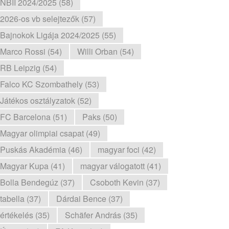
NBII 2024/2025 (58)
2026-os vb selejtezők (57)
Bajnokok Ligája 2024/2025 (55)
Marco Rossi (54)
Willi Orban (54)
RB Leipzig (54)
Falco KC Szombathely (53)
Játékos osztályzatok (52)
FC Barcelona (51)
Paks (50)
Magyar olimpiai csapat (49)
Puskás Akadémia (46)
magyar foci (42)
Magyar Kupa (41)
magyar válogatott (41)
Bolla Bendegúz (37)
Csoboth Kevin (37)
tabella (37)
Dárdai Bence (37)
értékelés (35)
Schäfer András (35)