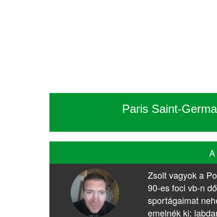
Paris Saint-Germai
A
Zsolt vagyok a Po
90-es foci vb-n dő
sportágaimat nehé
emelnék ki: labda