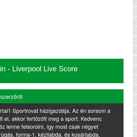
n - Liverpool Live Score
 szerzőről
rtal1 Sportrovat házigazdája. Az én sorsom a
lt el, akkor fertőzött meg a sport. Kedvenc
z lenne felsorolni, így most csak négyet
rúgás, forma-1, kézilabda, és kosárlabda.