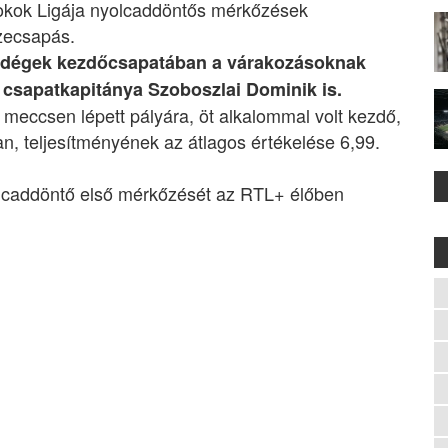
nokok Ligája nyolcaddöntős mérkőzések
zecsapás.
ndégek kezdőcsapatában a várakozásoknak
 csapatkapitánya Szoboszlai Dominik is.
meccsen lépett pályára, öt alkalommal volt kezdő,
van, teljesítményének az átlagos értékelése 6,99.
olcaddöntő első mérkőzését az RTL+ élőben