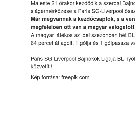
Ma este 21 órakor kezdődik a szerdai Baj
slágermérkőzése a Paris SG-Liverpool öss
Már megvannak a kezdőcsaptok, s a ve
megfelelően ott van a magyar válogatott
A magyar játékos az idei szezonban hét BL 
64 percet átlagolt, 1 gólja és 1 gólpassza 
Paris SG-Liverpool Bajnokok Ligája BL ny
közvetíti!
Kép forrása: freepik.com