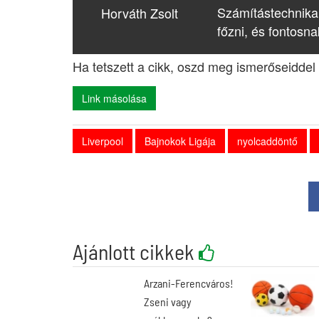
Számítástechnika
Horváth Zsolt
főzni, és fontosna
Ha tetszett a cikk, oszd meg ismerőseiddel 
Link másolása
Liverpool
Bajnokok Ligája
nyolcaddöntő
Ajánlott cikkek
Arzani-Ferencváros!
Zseni vagy