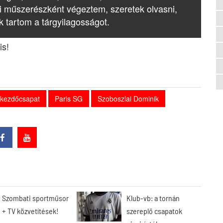
i műszerészként végeztem, szeretek olvasni,
k tartom a tárgyilagosságot.
is!
kezdőcsapat
Paris SG
Szoboszlai Dominik
Szombati sportműsor
Klub-vb: a tornán
+ TV közvetítések!
szereplő csapatok