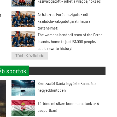
kéziválogatott – jöhet a világbajnokság!
Az 53 ezres Feröer-szigetek női
g
kézilabda-válogatottja átírhatja a
történelmet!
The womens handball team of the Faroe
Islands, home to just 53,000 people,
could rewrite history!
Több Kézilabda
éb sportok
Szenzáció! Dánia legyőzte Kanadát a
negyeddöntőben
Történelmi siker: bennmaradtunk az A-
csoportban!