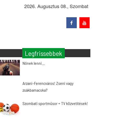
2026. Augusztus 08., Szombat
Legfrissebbek
Nőnek lenni…
Arzani-Ferencváros! Zseni vagy
zsákbamacska?
Szombati sportműsor + TV közvetítések!