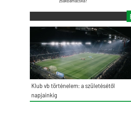
zsákbamacska?
Klub vb történelem: a születésétől
napjainkig