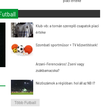
piaci értéke
Futball
Klub-vb: a tornán szereplő csapatok piaci
értéke
Szombati sportműsor + TV közvetítések!
Arzani-Ferencváros! Zseni vagy
zsákbamacska?
Nézőszámok a régióban: hol áll az NB I?
Több Futball