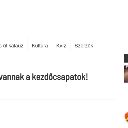
s útikalauz
Kultúra
Kvíz
Szerzők
gvannak a kezdőcsapatok!