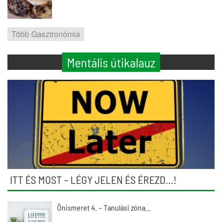
Több Gasztronómia
Mentális útikalauz
ITT ÉS MOST – LÉGY JELEN ÉS ÉREZD…!
Önismeret 4. – Tanulási zóna…