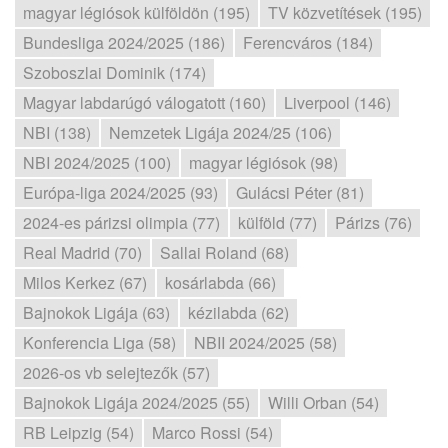
magyar légiósok külföldön (195)
TV közvetítések (195)
Bundesliga 2024/2025 (186)
Ferencváros (184)
Szoboszlai Dominik (174)
Magyar labdarúgó válogatott (160)
Liverpool (146)
NBI (138)
Nemzetek Ligája 2024/25 (106)
NBI 2024/2025 (100)
magyar légiósok (98)
Európa-liga 2024/2025 (93)
Gulácsi Péter (81)
2024-es párizsi olimpia (77)
külföld (77)
Párizs (76)
Real Madrid (70)
Sallai Roland (68)
Milos Kerkez (67)
kosárlabda (66)
Bajnokok Ligája (63)
kézilabda (62)
Konferencia Liga (58)
NBII 2024/2025 (58)
2026-os vb selejtezők (57)
Bajnokok Ligája 2024/2025 (55)
Willi Orban (54)
RB Leipzig (54)
Marco Rossi (54)