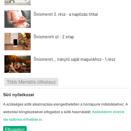
Önismeret 3. rész - a naplózás titkai
Önismereti út - 2.etap
Önismeret… iránytű saját magunkhoz - 1.rész
Több Mentális útikalauz
Süti nyilatkozat
2026 | Portal1 | A lelkes amatőr nézőpontja
A szükséges sütik alkalmazása elengedhetetlen a honlapunk működéséhez. A
Szerzői jogok
| Adatvédelmi elvek
| Süti
weboldal böngészésével elfogadod a sütik használatát.
Adatvédelmi elveink
kezelés
| Impresszum
| Oldaltérkép
ide kattintva érthetőek el
.
Elfogadom