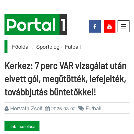
Toggl
navig
Főoldal
Sportblog
Futball
Kerkez: 7 perc VAR vizsgálat után
elvett gól, megütötték, lefejelték,
továbbjutás büntetőkkel!
Horváth Zsolt
Futball
2025-03-02
Link másolása