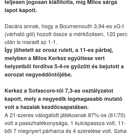
teljesen jogosan kiállította, míg Milos sárga
lapot kapott.
Dacára annak, hogy a Bournemouth 3,94-es xG-t
(várható gól) hozott össze a mérkőzésen, 120 perc
után is maradt az 1-1.
Így jöhetett az orosz rulett, a 11-es párbaj,
melyben a Milos Kerkez együttese vert
helyzetből fordítva 5-4-re győzött és bejutott a
sorozat negyeddöntőjébe.
Kerkez a Sofascore-tól 7,3-as osztályzatot
kapott, mely a negyedik legmagasabb mutató
volt a hazaiak kezdőcsapatában.
A 21-szeres válogatott játékosnak 87%-os (61/70)
volt a passzhatékonysága, 1 kulcspassza volt, 11-
ből 7 megnyert párharca és 4 szerelése volt. Soha