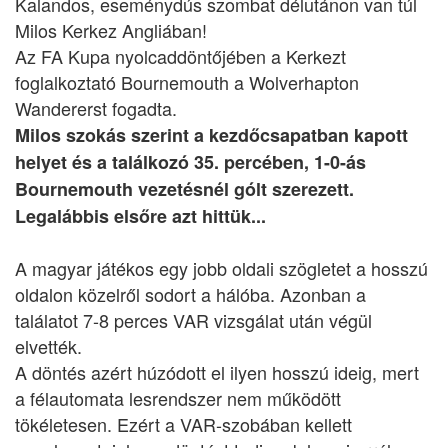
Kalandos, eseménydús szombat délutánon van túl
Milos Kerkez Angliában!
Az FA Kupa nyolcaddöntőjében a Kerkezt
foglalkoztató Bournemouth a Wolverhapton
Wandererst fogadta.
Milos szokás szerint a kezdőcsapatban kapott
helyet és a találkozó 35. percében, 1-0-ás
Bournemouth vezetésnél gólt szerezett.
Legalábbis elsőre azt hittük...
A magyar játékos egy jobb oldali szögletet a hosszú
oldalon közelről sodort a hálóba. Azonban a
találatot 7-8 perces VAR vizsgálat után végül
elvették.
A döntés azért húzódott el ilyen hosszú ideig, mert
a félautomata lesrendszer nem működött
tökéletesen. Ezért a VAR-szobában kellett