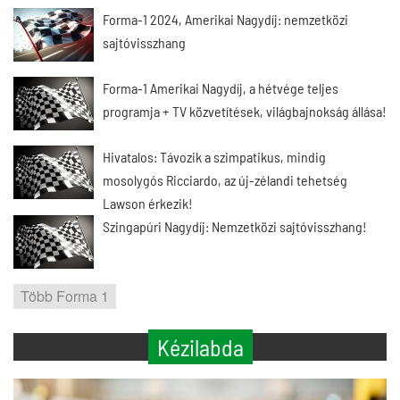
Forma-1 2024, Amerikai Nagydíj: nemzetközi
sajtóvisszhang
Forma-1 Amerikai Nagydíj, a hétvége teljes
programja + TV közvetítések, világbajnokság állása!
Hivatalos: Távozik a szimpatikus, mindig
mosolygós Ricciardo, az új-zélandi tehetség
Lawson érkezik!
Szingapúri Nagydíj: Nemzetközi sajtóvisszhang!
Több Forma 1
Kézilabda