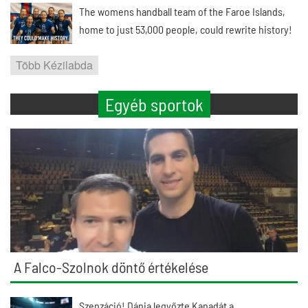
The womens handball team of the Faroe Islands,
home to just 53,000 people, could rewrite history!
Több Kézilabda
Egyéb sportok
A Falco-Szolnok döntő értékelése
Szenzáció! Dánia legyőzte Kanadát a