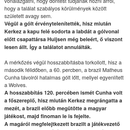
vonalazgatni, hogy döntést tudjanak hozni arról,
hogy a találat szabályos körülmények között
született avagy sem.
Végül a gólt érvénytelenítették, hisz miután
Kerkez a kapu felé sodorta a labdát a gólvonal
előtt csapattársa Huijsen még beleért, ő viszont
lesen állt. Így a találatot annulálták.
A mérkőzés végül hosszabbításba torkollott, hisz a
második félidőben, a 60. percben, a brazil Matheus
Cunha távolról hatalmas gólt lőtt, mellyel egyenlített
a Wolves.
A hosszabbítás 120. percében ismét Cunha volt
a főszereplő, hisz miután Kerkez megrángatta a
mezét, a brazil előbb megütötte a magyar
játékost, majd finoman le is fejelte.
A magáról megfelejtkezett brazilt a játékvezető