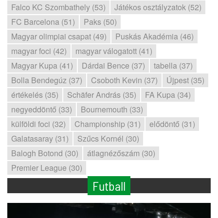
Falco KC Szombathely (53)
Játékos osztályzatok (52)
FC Barcelona (51)
Paks (50)
Magyar olimpiai csapat (49)
Puskás Akadémia (46)
magyar foci (42)
magyar válogatott (41)
Magyar Kupa (41)
Dárdai Bence (37)
tabella (37)
Bolla Bendegúz (37)
Csoboth Kevin (37)
Újpest (35)
értékelés (35)
Schäfer András (35)
FA Kupa (34)
negyeddöntő (33)
Bournemouth (33)
külföldi foci (32)
Championship (31)
elődöntő (31)
Galatasaray (31)
Szűcs Kornél (30)
Balogh Botond (30)
átlagnézőszám (30)
Premier League (30)
Futball