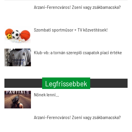
Arzani-Ferencváros! Zseni vagy zsákbamacska?
Szombati sportműsor + TV közvetítések!
Klub-vb: a tornán szereplő csapatok piaci értéke
Legfrissebbek
Nőnek lenni…
Arzani-Ferencváros! Zseni vagy zsákbamacska?