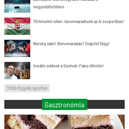
negyeddöntőben
Történelmi siker: bennmaradtunk az A-csoportban!
Norvég zakó! Bennmaradás? Svájctól függ!
Irreális oddsok a Szolnok–Falco döntőn!
Több Egyéb sportok
Gasztronómia