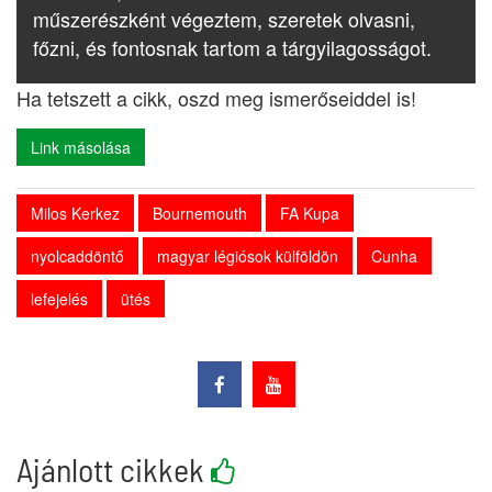
műszerészként végeztem, szeretek olvasni,
főzni, és fontosnak tartom a tárgyilagosságot.
Ha tetszett a cikk, oszd meg ismerőseiddel is!
Link másolása
Milos Kerkez
Bournemouth
FA Kupa
nyolcaddöntő
magyar légiósok külföldön
Cunha
lefejelés
ütés
Ajánlott cikkek