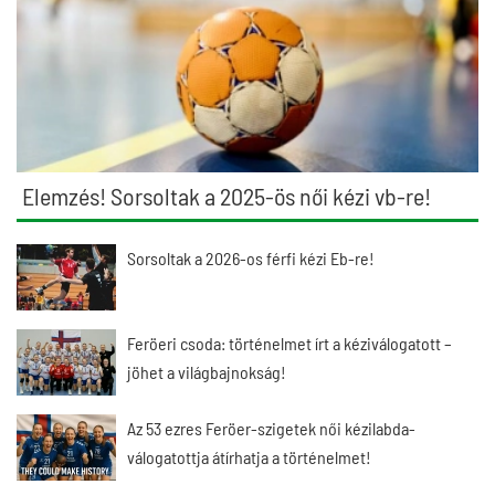
Elemzés! Sorsoltak a 2025-ös női kézi vb-re!
Sorsoltak a 2026-os férfi kézi Eb-re!
Feröeri csoda: történelmet írt a kéziválogatott –
jöhet a világbajnokság!
Az 53 ezres Feröer-szigetek női kézilabda-
válogatottja átírhatja a történelmet!