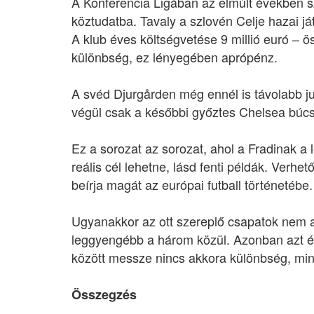
A Konferencia Ligában az elmúlt években 
köztudatba. Tavaly a szlovén Celje hazai j
A klub éves költségvetése 9 millió euró – ös
különbség, ez lényegében aprópénz.
A svéd Djurgården még ennél is távolabb jut
végül csak a későbbi győztes Chelsea búcs
Ez a sorozat az sorozat, ahol a Fradinak a
reális cél lehetne, lásd fenti példák. Verhe
beírja magát az európai futball történetébe.
Ugyanakkor az ott szereplő csapatok nem a
leggyengébb a három közül. Azonban azt é
között messze nincs akkora különbség, mint
Összegzés