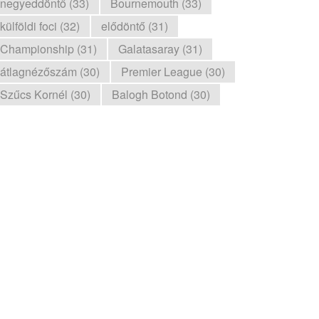
negyeddöntő (33)
Bournemouth (33)
külföldi foci (32)
elődöntő (31)
Championship (31)
Galatasaray (31)
átlagnézőszám (30)
Premier League (30)
Szűcs Kornél (30)
Balogh Botond (30)