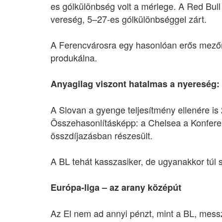
es gólkülönbség volt a mérlege. A Red Bull
vereség, 5–27-es gólkülönbséggel zárt.
A Ferencvárosra egy hasonlóan erős mezőn
produkálna.
Anyagilag viszont hatalmas a nyereség:
A Slovan a gyenge teljesítmény ellenére is 2
Összehasonlításképp: a Chelsea a Konferen
összdíjazásban részesült.
A BL tehát kasszasiker, de ugyanakkor túl
Európa-liga – az arany középút
Az El nem ad annyi pénzt, mint a BL, mess