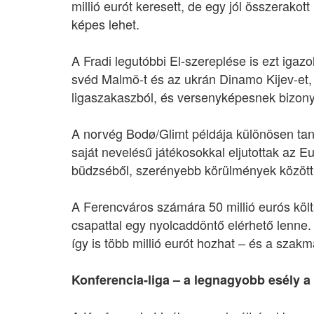
millió eurót keresett, de egy jól összerako
képes lehet.
A Fradi legutóbbi El-szereplése is ezt igazo
svéd Malmö-t és az ukrán Dinamo Kijev-et, 
ligaszakaszból, és versenyképesnek bizon
A norvég Bodø/Glimt példája különösen tan
saját nevelésű játékosokkal eljutottak az Eu
büdzséből, szerényebb körülmények között 
A Ferencváros számára 50 millió eurós költsé
csapattal egy nyolcaddöntő elérhető lenne.
így is több millió eurót hozhat – és a sza
Konferencia-liga – a legnagyobb esély a 