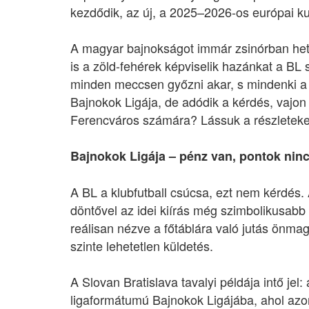
kezdődik, az új, a 2025–2026-os európai k
A magyar bajnokságot immár zsinórban hete
is a zöld-fehérek képviselik hazánkat a BL
minden meccsen győzni akar, s mindenki a 
Bajnokok Ligája, de adódik a kérdés, vajon
Ferencváros számára? Lássuk a részleteke
Bajnokok Ligája – pénz van, pontok nin
A BL a klubfutball csúcsa, ezt nem kérdé
döntővel az idei kiírás még szimbolikusab
reálisan nézve a főtáblára való jutás önmag
szinte lehetetlen küldetés.
A Slovan Bratislava tavalyi példája intő jel
ligaformátumú Bajnokok Ligájába, ahol azon