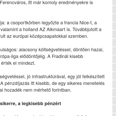
tt Ferencváros, itt már komoly eredményekre is
lja: a csoportkörben legyőzte a francia Nice-t, a
valamint a holland AZ Alkmaart is. Továbbjutott a
yult az európai középcsapatokkal szemben.
ulságos: alacsony költségvetéssel, döntően hazai,
rópa-liga elődöntőjéig. A Fradinál kisebb
érték el mindezt.
gvetéssel, jó infrastruktúrával, egy jól felkészített
 A pénzdíjazás itt kisebb, de egy sikeres menetelés
kmai hozadék nem mérhető forintban.
sikerre, a legkisebb pénzért