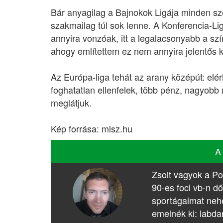
Bár anyagilag a Bajnokok Ligája minden sz
szakmailag túl sok lenne. A Konferencia-Li
annyira vonzóak, itt a legalacsonyabb a szí
ahogy említettem ez nem annyira jelentős 
Az Európa-liga tehát az arany középút: elér
foghatatlan ellenfelek, több pénz, nagyobb
meglátjuk.
Kép forrása: mlsz.hu
A
Zsolt vagyok a Po
90-es foci vb-n dő
sportágaimat nehé
emelnék ki: labda