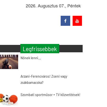
2026. Augusztus 07., Péntek
Legfrissebbek
Nőnek lenni…
Arzani-Ferencváros! Zseni vagy
zsákbamacska?
Szombati sportműsor + TV közvetítések!