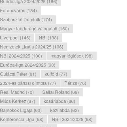
Bundesliga 2024/2025 (186)
Ferencváros (184)
Szoboszlai Dominik (174)
Magyar labdarúgó válogatott (160)
Liverpool (146)
NBI (138)
Nemzetek Ligája 2024/25 (106)
NBI 2024/2025 (100)
magyar légiósok (98)
Európa-liga 2024/2025 (93)
Gulácsi Péter (81)
külföld (77)
2024-es párizsi olimpia (77)
Párizs (76)
Real Madrid (70)
Sallai Roland (68)
Milos Kerkez (67)
kosárlabda (66)
Bajnokok Ligája (63)
kézilabda (62)
Konferencia Liga (58)
NBII 2024/2025 (58)