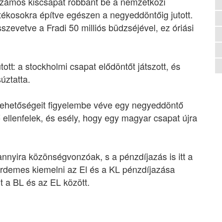
számos kiscsapat robbant be a nemzetközi
átékosokra építve egészen a negyeddöntőig jutott.
szevetve a Fradi 50 milliós büdzséjével, ez óriási
ott: a stockholmi csapat elődöntőt játszott, és
úztatta.
 lehetőségeit figyelembe véve egy negyeddöntő
tő ellenfelek, és esély, hogy egy magyar csapat újra
nnyira közönségvonzóak, s a pénzdíjazás is itt a
rdemes kiemelni az El és a KL pénzdíjazása
 a BL és az EL között.