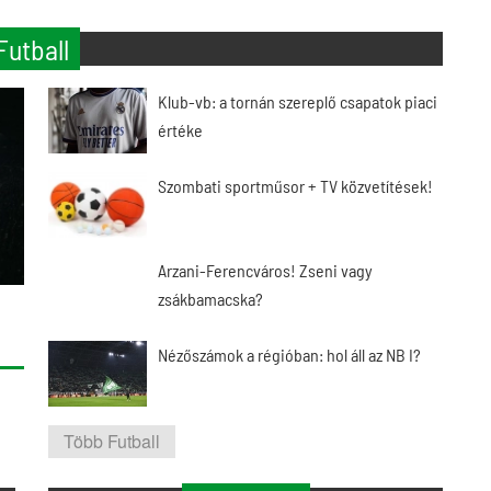
Futball
Klub-vb: a tornán szereplő csapatok piaci
értéke
Szombati sportműsor + TV közvetítések!
Arzani-Ferencváros! Zseni vagy
zsákbamacska?
Nézőszámok a régióban: hol áll az NB I?
Több Futball