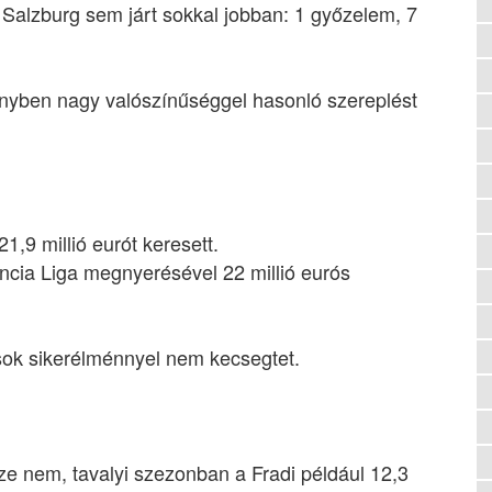
 Salzburg sem járt sokkal jobban: 1 győzelem, 7
yben nagy valószínűséggel hasonló szereplést
1,9 millió eurót keresett.
cia Liga megnyerésével 22 millió eurós
 sok sikerélménnyel nem kecsegtet.
ze nem, tavalyi szezonban a Fradi például 12,3