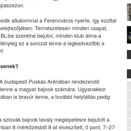
upaszezon.
dik alkalommal a Ferencváros nyerte, így ezúttal
 selejtezőjében. Természetesen minden csapat,
BL-be szeretne bejutni, minden klub álma a
 tényleg ez a sorozat lenne a legkedvezőbb a
t!
csenek?
s. A budapesti Puskás Arénában rendezendő
b lenne a magyar bajnok számára. Ugyanakkor
ában is bravúr lenne, a további helytállás pedig
: a szlovák bajnok tavaly meglepetésre bejutott a
ban 8 mérkőzésből 8-at elveszített, 0 pont, 7–27-