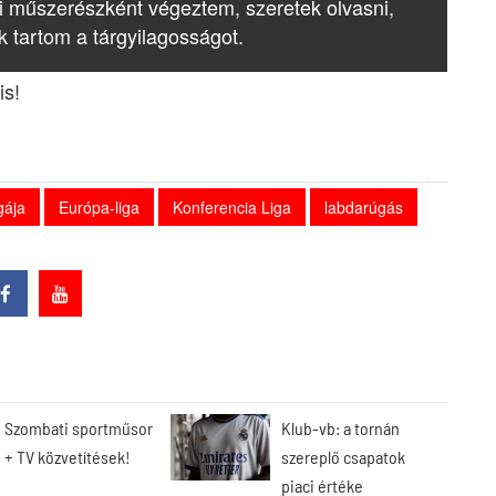
i műszerészként végeztem, szeretek olvasni,
k tartom a tárgyilagosságot.
is!
gája
Európa-liga
Konferencia Liga
labdarúgás
Szombati sportműsor
Klub-vb: a tornán
+ TV közvetítések!
szereplő csapatok
piaci értéke