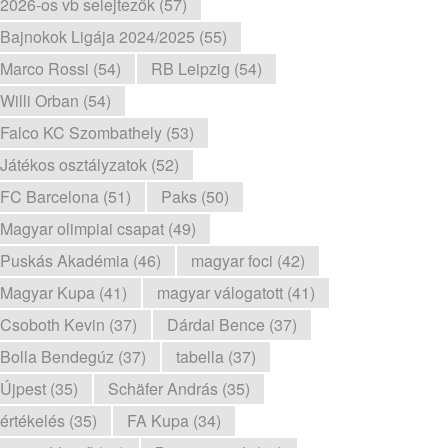
2026-os vb selejtezők (57)
Bajnokok Ligája 2024/2025 (55)
Marco Rossi (54)
RB Leipzig (54)
Willi Orban (54)
Falco KC Szombathely (53)
Játékos osztályzatok (52)
FC Barcelona (51)
Paks (50)
Magyar olimpiai csapat (49)
Puskás Akadémia (46)
magyar foci (42)
Magyar Kupa (41)
magyar válogatott (41)
Csoboth Kevin (37)
Dárdai Bence (37)
Bolla Bendegúz (37)
tabella (37)
Újpest (35)
Schäfer András (35)
értékelés (35)
FA Kupa (34)