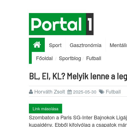
Sport
Gasztronómia
Mentáli
Főoldal
Sportblog
Futball
BL, El, KL? Melyik lenne a le
Horváth Zsolt
Futball
2025-05-30
Link másolása
Szombaton a Paris SG-Inter Bajnokok Ligá
kupaidény. Ebből kifolyólag a csapatok már 