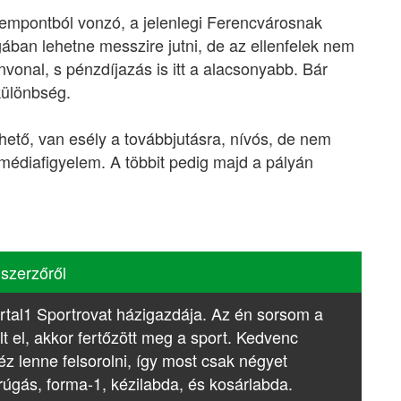
empontból vonzó, a jelenlegi Ferencvárosnak
gában lehetne messzire jutni, de az ellenfelek nem
nvonal, s pénzdíjazás is itt a alacsonyabb. Bár
különbség.
hető, van esély a továbbjutásra, nívós, de nem
 médiafigyelem. A többit pedig majd a pályán
 szerzőről
rtal1 Sportrovat házigazdája. Az én sorsom a
lt el, akkor fertőzött meg a sport. Kedvenc
z lenne felsorolni, így most csak négyet
rúgás, forma-1, kézilabda, és kosárlabda.