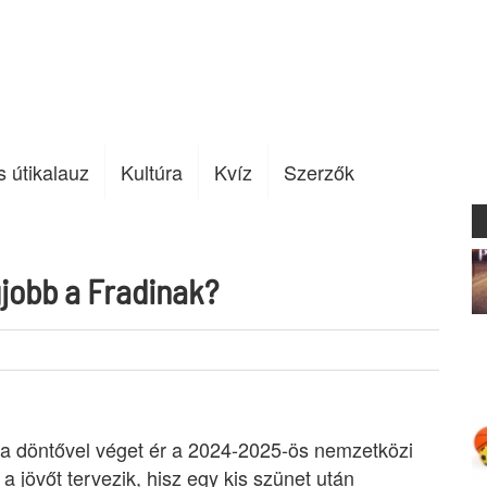
s útikalauz
Kultúra
Kvíz
Szerzők
gjobb a Fradinak?
ja döntővel véget ér a 2024-2025-ös nemzetközi
a jövőt tervezik, hisz egy kis szünet után