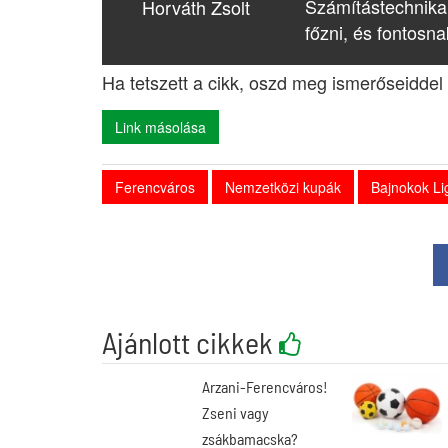
Számítástechnika
Horváth Zsolt
főzni, és fontosna
Ha tetszett a cikk, oszd meg ismerőseiddel 
Link másolása
Ferencváros
Nemzetközi kupák
Bajnokok Li
Ajánlott cikkek
Arzani-Ferencváros!
Zseni vagy
zsákbamacska?