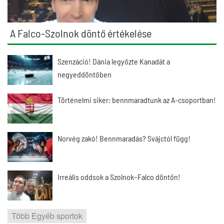
A Falco-Szolnok döntő értékelése
Szenzáció! Dánia legyőzte Kanadát a
negyeddöntőben
Történelmi siker: bennmaradtunk az A-csoportban!
Norvég zakó! Bennmaradás? Svájctól függ!
Irreális oddsok a Szolnok–Falco döntőn!
Több Egyéb sportok