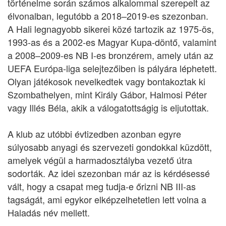
történelme során számos alkalommal szerepelt az
élvonalban, legutóbb a 2018–2019-es szezonban.
A Hali legnagyobb sikerei közé tartozik az 1975-ös,
1993-as és a 2002-es Magyar Kupa-döntő, valamint
a 2008–2009-es NB I-es bronzérem, amely után az
UEFA Európa-liga selejtezőiben is pályára léphetett.
Olyan játékosok nevelkedtek vagy bontakoztak ki
Szombathelyen, mint Király Gábor, Halmosi Péter
vagy Illés Béla, akik a válogatottságig is eljutottak.
A klub az utóbbi évtizedben azonban egyre
súlyosabb anyagi és szervezeti gondokkal küzdött,
amelyek végül a harmadosztályba vezető útra
sodorták. Az idei szezonban már az is kérdésessé
vált, hogy a csapat meg tudja-e őrizni NB III-as
tagságát, ami egykor elképzelhetetlen lett volna a
Haladás név mellett.