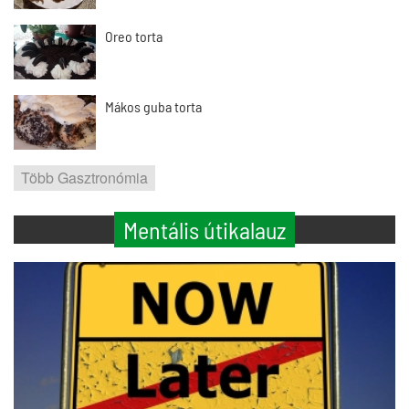
Oreo torta
Mákos guba torta
Több Gasztronómia
Mentális útikalauz