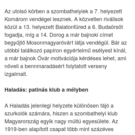
Az utolsó körben a szombathelyiek a 7. helyezett
Komárom vendégei lesznek. A közvetlen riválisok
közül a 13. helyezett Balatonfüred a 6. Budaörsöt
fogadja, míg a 14. Dorog a már bajnoki címet
begyűjtő Mosonmagyaróvárt látja vendégül. Bár az
utóbbi találkozó papíron egyértelmű esélyest kínál,
a már bajnok Óvár motivációja kérdéses lehet, ami
növeli a bennmaradásért folytatott verseny
izgalmait.
Haladás: patinás klub a mélyben
A Haladás jelenlegi helyzete különösen fájó a
szurkolók számára, hiszen a szombathelyi klub
Magyarország egyik nagy múltú egyesülete. Az
1919-ben alapított csapat több mint százéves