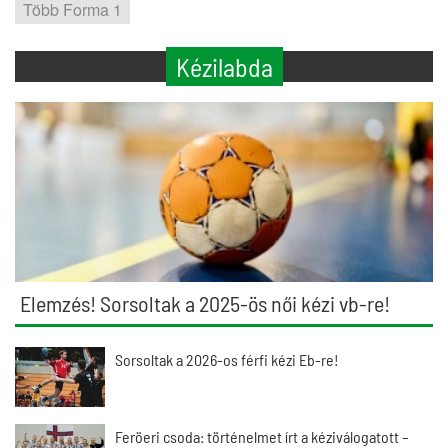
Több Forma 1
Kézilabda
Elemzés! Sorsoltak a 2025-ös női kézi vb-re!
Sorsoltak a 2026-os férfi kézi Eb-re!
Feröeri csoda: történelmet írt a kéziválogatott –