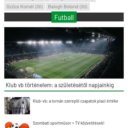
Szűcs Kornél (30)
Balogh Botond (30)
Futball
Klub vb történelem: a születésétől napjainkig
Klub-vb: a tornán szereplő csapatok piaci értéke
Szombati sportműsor + TV közvetítések!