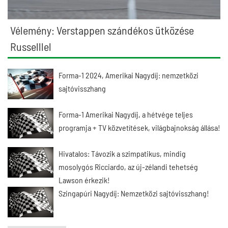
Vélemény: Verstappen szándékos ütközése
Russelllel
Forma-1 2024, Amerikai Nagydíj: nemzetközi
sajtóvisszhang
Forma-1 Amerikai Nagydíj, a hétvége teljes
programja + TV közvetítések, világbajnokság állása!
Hivatalos: Távozik a szimpatikus, mindig
mosolygós Ricciardo, az új-zélandi tehetség
Lawson érkezik!
Szingapúri Nagydíj: Nemzetközi sajtóvisszhang!