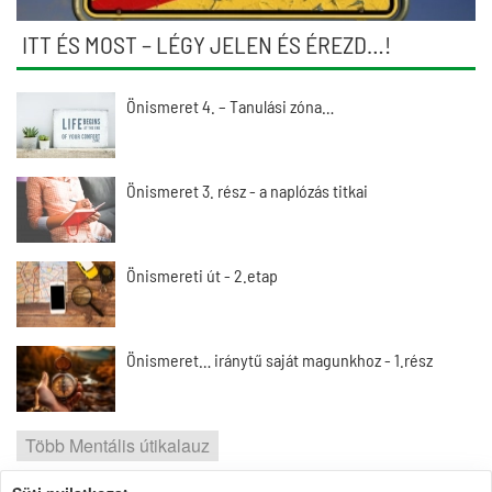
ITT ÉS MOST – LÉGY JELEN ÉS ÉREZD…!
Önismeret 4. – Tanulási zóna…
Önismeret 3. rész - a naplózás titkai
Önismereti út - 2.etap
Önismeret… iránytű saját magunkhoz - 1.rész
Több Mentális útikalauz