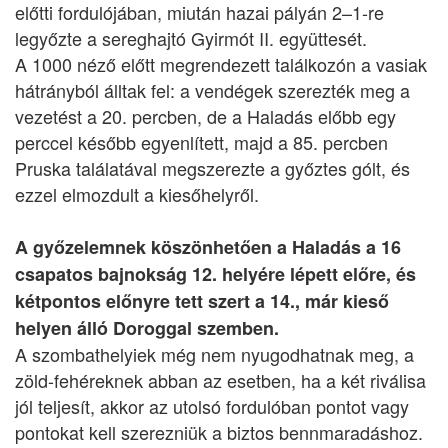
előtti fordulójában, miután hazai pályán 2–1-re
legyőzte a sereghajtó Gyirmót II. együttesét.
A 1000 néző előtt megrendezett találkozón a vasiak
hátrányból álltak fel: a vendégek szerezték meg a
vezetést a 20. percben, de a Haladás előbb egy
perccel később egyenlített, majd a 85. percben
Pruska találatával megszerezte a győztes gólt, és
ezzel elmozdult a kiesőhelyről.
A győzelemnek köszönhetően a Haladás a 16
csapatos bajnokság 12. helyére lépett előre, és
kétpontos előnyre tett szert a 14., már kieső
helyen álló Doroggal szemben.
A szombathelyiek még nem nyugodhatnak meg, a
zöld-fehéreknek abban az esetben, ha a két riválisa
jól teljesít, akkor az utolsó fordulóban pontot vagy
pontokat kell szerezniük a biztos bennmaradáshoz.