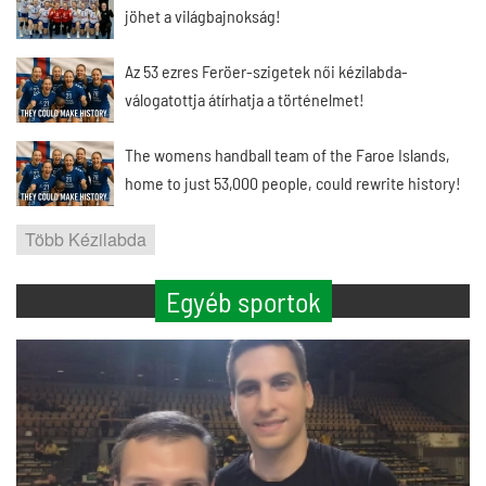
jöhet a világbajnokság!
Az 53 ezres Feröer-szigetek női kézilabda-
válogatottja átírhatja a történelmet!
The womens handball team of the Faroe Islands,
home to just 53,000 people, could rewrite history!
Több Kézilabda
Egyéb sportok