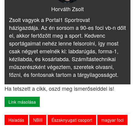
Horváth Zsolt
Zsolt vagyok a Portal1 Sportrovat
házigazdája. Az én sorsom a 90-es foci vb-n dőlt
el, akkor fertőzött meg a sport. Kedvenc
sportágaimat nehéz lenne felsorolni, így most
csak négyet emelnék ki: labdarúgás, forma-1,
kézilabda, és kosárlabda. Számítástechnikai
műszerészként végeztem, szeretek olvasni,
főzni, és fontosnak tartom a tárgyilagosságot.
Ha tetszett a cikk, oszd meg ismerőseiddel is!
Link másolása
Haladás
NBIII
Északnyugati csoport
magyar foci