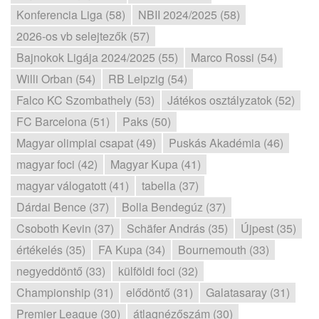
Konferencia Liga (58)
NBII 2024/2025 (58)
2026-os vb selejtezők (57)
Bajnokok Ligája 2024/2025 (55)
Marco Rossi (54)
Willi Orban (54)
RB Leipzig (54)
Falco KC Szombathely (53)
Játékos osztályzatok (52)
FC Barcelona (51)
Paks (50)
Magyar olimpiai csapat (49)
Puskás Akadémia (46)
magyar foci (42)
Magyar Kupa (41)
magyar válogatott (41)
tabella (37)
Dárdai Bence (37)
Bolla Bendegúz (37)
Csoboth Kevin (37)
Schäfer András (35)
Újpest (35)
értékelés (35)
FA Kupa (34)
Bournemouth (33)
negyeddöntő (33)
külföldi foci (32)
Championship (31)
elődöntő (31)
Galatasaray (31)
Premier League (30)
átlagnézőszám (30)