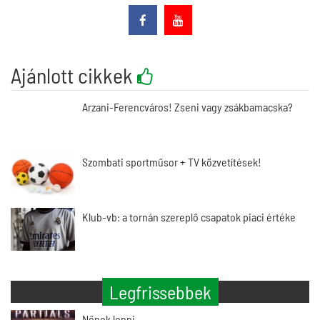
Ajánlott cikkek
Arzani-Ferencváros! Zseni vagy zsákbamacska?
Szombati sportműsor + TV közvetítések!
Klub-vb: a tornán szereplő csapatok piaci értéke
Legfrissebbek
Nőnek lenni…