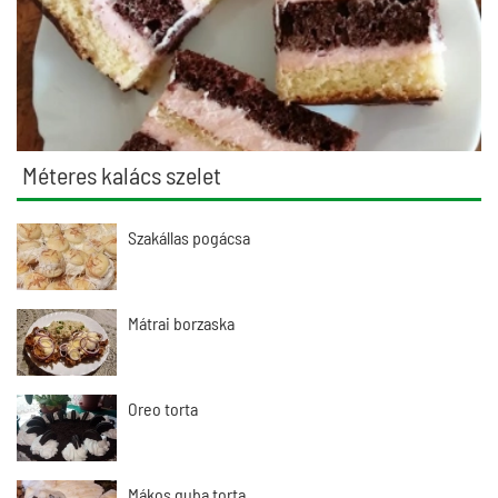
Méteres kalács szelet
Szakállas pogácsa
Mátrai borzaska
Oreo torta
Mákos guba torta