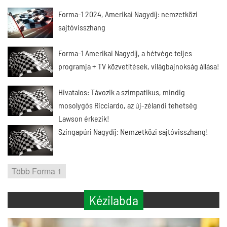
Forma-1 2024, Amerikai Nagydíj: nemzetközi
sajtóvisszhang
Forma-1 Amerikai Nagydíj, a hétvége teljes
programja + TV közvetítések, világbajnokság állása!
Hivatalos: Távozik a szimpatikus, mindig
mosolygós Ricciardo, az új-zélandi tehetség
Lawson érkezik!
Szingapúri Nagydíj: Nemzetközi sajtóvisszhang!
Több Forma 1
Kézilabda