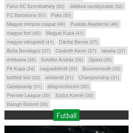
Falco KC Szombathely (53)
Játékos osztályzatok (52)
FC Barcelona (51)
Paks (50)
Magyar olimpiai csapat (49)
Puskás Akadémia (46)
magyar foci (42)
Magyar Kupa (41)
magyar válogatott (41)
Dárdai Bence (37)
Bolla Bendegúz (37)
Csoboth Kevin (37)
tabella (37)
értékelés (35)
Schäfer András (35)
Újpest (35)
FA Kupa (34)
negyeddöntő (33)
Bournemouth (33)
külföldi foci (32)
elődöntő (31)
Championship (31)
Galatasaray (31)
átlagnézőszám (30)
Premier League (30)
Szűcs Kornél (30)
Balogh Botond (30)
Futball