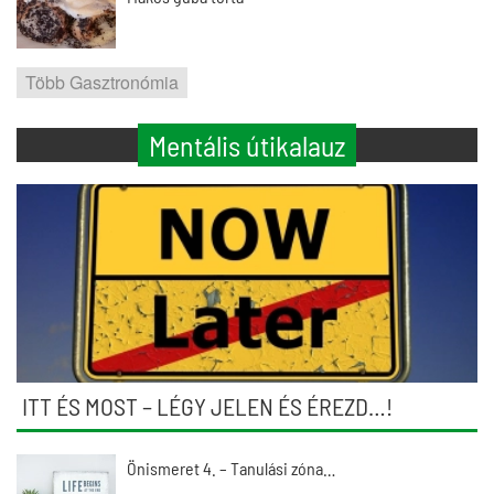
Több Gasztronómia
Mentális útikalauz
ITT ÉS MOST – LÉGY JELEN ÉS ÉREZD…!
Önismeret 4. – Tanulási zóna…