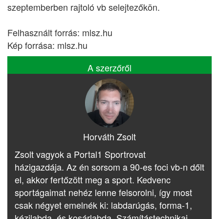
szeptemberben rajtoló vb selejtezőkön.
Felhasznált forrás: mlsz.hu
Kép forrása: mlsz.hu
A szerzőről
Horváth Zsolt
Zsolt vagyok a Portal1 Sportrovat
házigazdája. Az én sorsom a 90-es foci vb-n dőlt
el, akkor fertőzött meg a sport. Kedvenc
sportágaimat nehéz lenne felsorolni, így most
csak négyet emelnék ki: labdarúgás, forma-1,
kézilabda, és kosárlabda. Számítástechnikai