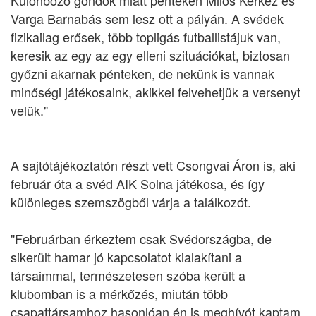
Különböző gondok miatt pénteken Milos Kerkez és
Varga Barnabás sem lesz ott a pályán. A svédek
fizikailag erősek, több topligás futballistájuk van,
keresik az egy az egy elleni szituációkat, biztosan
győzni akarnak pénteken, de nekünk is vannak
minőségi játékosaink, akikkel felvehetjük a versenyt
velük."
A sajtótájékoztatón részt vett Csongvai Áron is, aki
február óta a svéd AIK Solna játékosa, és így
különleges szemszögből várja a találkozót.
"Februárban érkeztem csak Svédországba, de
sikerült hamar jó kapcsolatot kialakítani a
társaimmal, természetesen szóba került a
klubomban is a mérkőzés, miután több
csapattársamhoz hasonlóan én is meghívót kaptam