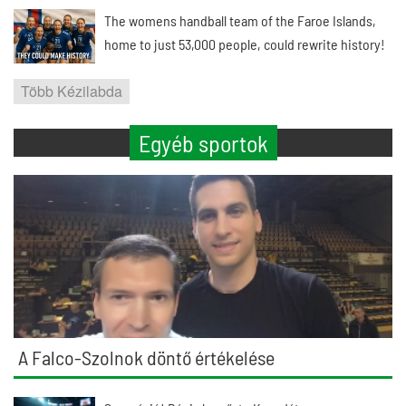
The womens handball team of the Faroe Islands,
home to just 53,000 people, could rewrite history!
Több Kézilabda
Egyéb sportok
A Falco-Szolnok döntő értékelése