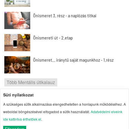
Önismeret 3. rész - a naplózás titkai
Önismereti út - 2.etap
Önismeret… iránytű saját magunkhoz - 1.rész
Több Mentális útikalauz
Süti nyilatkozat
2026 | Portal1 | A lelkes amatőr nézőpontja
A szükséges sütik alkalmazása elengedhetetlen a honlapunk működéséhez. A
Szerzői jogok
| Adatvédelmi elvek
| Süti
weboldal böngészésével elfogadod a sütik használatát.
Adatvédelmi elveink
kezelés
| Impresszum
| Oldaltérkép
ide kattintva érthetőek el
.