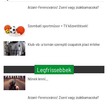
Arzani-Ferencváros! Zseni vagy zsákbamacska?
Szombati sportműsor + TV közvetítések!
Klub-vb: a tornán szereplő csapatok piaci értéke
Legfrissebbek
Nőnek lenni…
Arzani-Ferencváros! Zseni vagy zsákbamacska?