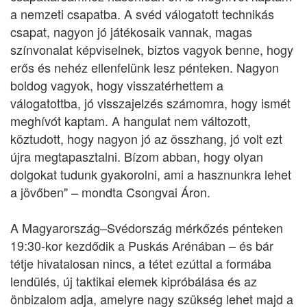
a nemzeti csapatba. A svéd válogatott technikás
csapat, nagyon jó játékosaik vannak, magas
színvonalat képviselnek, biztos vagyok benne, hogy
erős és nehéz ellenfelünk lesz pénteken. Nagyon
boldog vagyok, hogy visszatérhettem a
válogatottba, jó visszajelzés számomra, hogy ismét
meghívót kaptam. A hangulat nem változott,
köztudott, hogy nagyon jó az összhang, jó volt ezt
újra megtapasztalni. Bízom abban, hogy olyan
dolgokat tudunk gyakorolni, ami a hasznunkra lehet
a jövőben" – mondta Csongvai Áron.
A Magyarország–Svédország mérkőzés pénteken
19:30-kor kezdődik a Puskás Arénában – és bár
tétje hivatalosan nincs, a tétet ezúttal a formába
lendülés, új taktikai elemek kipróbálása és az
önbizalom adja, amelyre nagy szükség lehet majd a