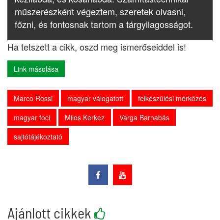
műszerészként végeztem, szeretek olvasni,
főzni, és fontosnak tartom a tárgyilagosságot.
Ha tetszett a cikk, oszd meg ismerőseiddel is!
Link másolása
Marco Rossi
magyar válogatott
felkészülési mérkőzés
magyar foci
Milos Kerkez
Varga Barnabás
sajtótájékoztató
Ajánlott cikkek