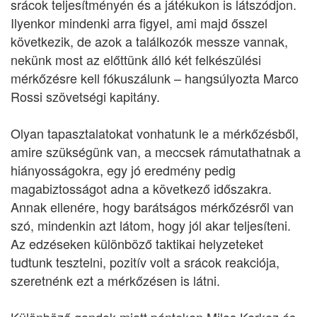
srácok teljesítményén és a játékukon is látszódjon.
Ilyenkor mindenki arra figyel, ami majd ősszel
következik, de azok a találkozók messze vannak,
nekünk most az előttünk álló két felkészülési
mérkőzésre kell fókuszálunk – hangsúlyozta Marco
Rossi szövetségi kapitány.
Olyan tapasztalatokat vonhatunk le a mérkőzésből,
amire szükségünk van, a meccsek rámutathatnak a
hiányosságokra, egy jó eredmény pedig
magabiztosságot adna a következő időszakra.
Annak ellenére, hogy barátságos mérkőzésről van
szó, mindenkin azt látom, hogy jól akar teljesíteni.
Az edzéseken különböző taktikai helyzeteket
tudtunk tesztelni, pozitív volt a srácok reakciója,
szeretnénk ezt a mérkőzésen is látni.