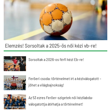
Elemzés! Sorsoltak a 2025-ös női kézi vb-re!
Sorsoltak a 2026-os férfi kézi Eb-re!
Feröeri csoda: történelmet írt a kéziválogatott –
jöhet a világbajnokság!
Az 53 ezres Feröer-szigetek női kézilabda-
válogatottja átírhatja a történelmet!