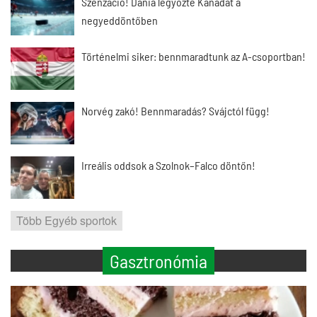
Szenzáció! Dánia legyőzte Kanadát a
negyeddöntőben
Történelmi siker: bennmaradtunk az A-csoportban!
Norvég zakó! Bennmaradás? Svájctól függ!
Irreális oddsok a Szolnok–Falco döntőn!
Több Egyéb sportok
Gasztronómia