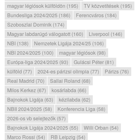
magyar légiósok külföldön (195)
TV közvetítések (195)
Bundesliga 2024/2025 (186)
Ferencváros (184)
Szoboszlai Dominik (174)
Magyar labdarúgó válogatott (160)
Liverpool (146)
NBI (138)
Nemzetek Ligája 2024/25 (106)
NBI 2024/2025 (100)
magyar légiósok (98)
Európa-liga 2024/2025 (93)
Gulácsi Péter (81)
külföld (77)
2024-es párizsi olimpia (77)
Párizs (76)
Real Madrid (70)
Sallai Roland (68)
Milos Kerkez (67)
kosárlabda (66)
Bajnokok Ligája (63)
kézilabda (62)
NBII 2024/2025 (58)
Konferencia Liga (58)
2026-os vb selejtezők (57)
Bajnokok Ligája 2024/2025 (55)
Willi Orban (54)
Marco Rossi (54)
RB Leipzig (54)