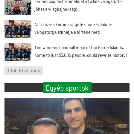
Feröeri csoda: történelmet írt a kéziválogatott –
jöhet a világbajnokság!
Az 53 ezres Feröer-szigetek női kézilabda-
válogatottja átírhatja a történelmet!
The womens handball team of the Faroe Islands,
home to just 53,000 people, could rewrite history!
Több Kézilabda
Egyéb sportok