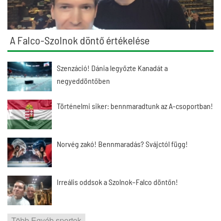
A Falco-Szolnok döntő értékelése
Szenzáció! Dánia legyőzte Kanadát a
negyeddöntőben
Történelmi siker: bennmaradtunk az A-csoportban!
Norvég zakó! Bennmaradás? Svájctól függ!
Irreális oddsok a Szolnok–Falco döntőn!
Több Egyéb sportok