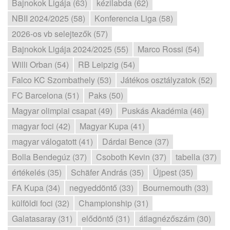
Bajnokok Ligája (63)
kézilabda (62)
NBII 2024/2025 (58)
Konferencia Liga (58)
2026-os vb selejtezők (57)
Bajnokok Ligája 2024/2025 (55)
Marco Rossi (54)
Willi Orban (54)
RB Leipzig (54)
Falco KC Szombathely (53)
Játékos osztályzatok (52)
FC Barcelona (51)
Paks (50)
Magyar olimpiai csapat (49)
Puskás Akadémia (46)
magyar foci (42)
Magyar Kupa (41)
magyar válogatott (41)
Dárdai Bence (37)
Bolla Bendegúz (37)
Csoboth Kevin (37)
tabella (37)
értékelés (35)
Schäfer András (35)
Újpest (35)
FA Kupa (34)
negyeddöntő (33)
Bournemouth (33)
külföldi foci (32)
Championship (31)
Galatasaray (31)
elődöntő (31)
átlagnézőszám (30)