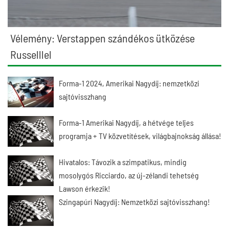
Vélemény: Verstappen szándékos ütközése
Russelllel
Forma-1 2024, Amerikai Nagydíj: nemzetközi
sajtóvisszhang
Forma-1 Amerikai Nagydíj, a hétvége teljes
programja + TV közvetítések, világbajnokság állása!
Hivatalos: Távozik a szimpatikus, mindig
mosolygós Ricciardo, az új-zélandi tehetség
Lawson érkezik!
Szingapúri Nagydíj: Nemzetközi sajtóvisszhang!