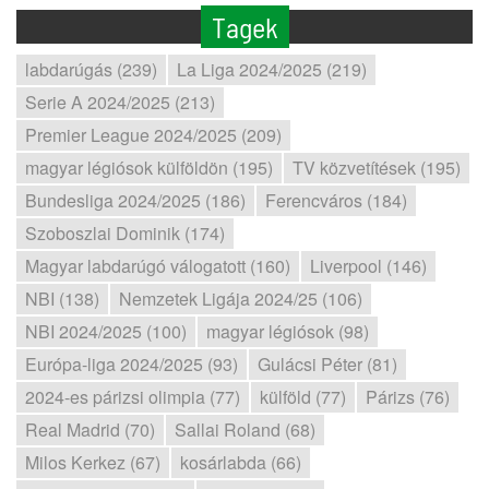
Tagek
labdarúgás (239)
La Liga 2024/2025 (219)
Serie A 2024/2025 (213)
Premier League 2024/2025 (209)
magyar légiósok külföldön (195)
TV közvetítések (195)
Bundesliga 2024/2025 (186)
Ferencváros (184)
Szoboszlai Dominik (174)
Magyar labdarúgó válogatott (160)
Liverpool (146)
NBI (138)
Nemzetek Ligája 2024/25 (106)
NBI 2024/2025 (100)
magyar légiósok (98)
Európa-liga 2024/2025 (93)
Gulácsi Péter (81)
2024-es párizsi olimpia (77)
külföld (77)
Párizs (76)
Real Madrid (70)
Sallai Roland (68)
Milos Kerkez (67)
kosárlabda (66)