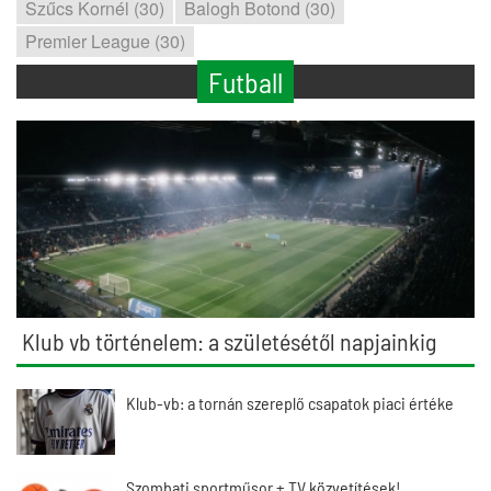
Szűcs Kornél (30)
Balogh Botond (30)
Premier League (30)
Futball
Klub vb történelem: a születésétől napjainkig
Klub-vb: a tornán szereplő csapatok piaci értéke
Szombati sportműsor + TV közvetítések!