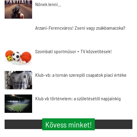
Nőnek lenni…
Arzani-Ferencváros! Zseni vagy zsákbamacska?
Szombati sportműsor + TV közvetítések!
Klub-vb: a tornán szereplő csapatok piaci értéke
Klub vb történelem: a születésétől napjainkig
Kövess minket!