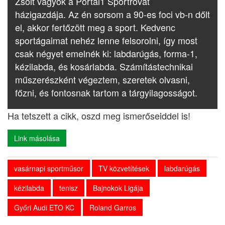
Zsolt vagyok a Portal1 Sportrovat
házigazdája. Az én sorsom a 90-es foci vb-n dőlt
el, akkor fertőzött meg a sport. Kedvenc
sportágaimat nehéz lenne felsorolni, így most
csak négyet emelnék ki: labdarúgás, forma-1,
kézilabda, és kosárlabda. Számítástechnikai
műszerészként végeztem, szeretek olvasni,
főzni, és fontosnak tartom a tárgyilagosságot.
Ha tetszett a cikk, oszd meg ismerőseiddel is!
Link másolása
vasárnapi sportműsor
TV közvetítések
labdarúgás
kézilabda
tenisz
Bajnokok Ligája
Győri Audi ETO KC
Roland Garros