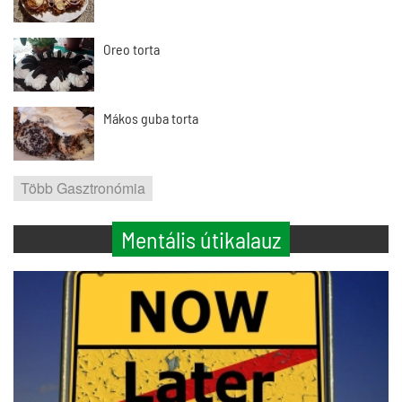
Oreo torta
Mákos guba torta
Több Gasztronómia
Mentális útikalauz