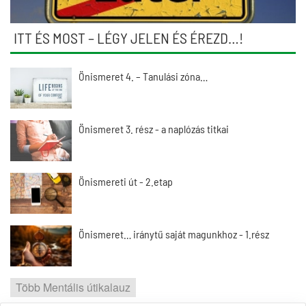
ITT ÉS MOST – LÉGY JELEN ÉS ÉREZD…!
Önismeret 4. – Tanulási zóna…
Önismeret 3. rész - a naplózás titkai
Önismereti út - 2.etap
Önismeret… iránytű saját magunkhoz - 1.rész
Több Mentális útikalauz