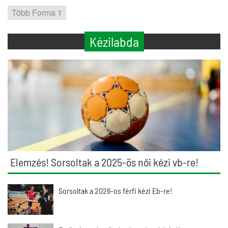
Több Forma 1
Kézilabda
Elemzés! Sorsoltak a 2025-ös női kézi vb-re!
Sorsoltak a 2026-os férfi kézi Eb-re!