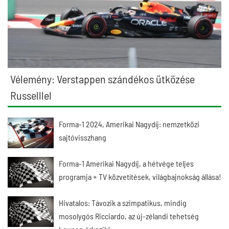
Vélemény: Verstappen szándékos ütközése
Russelllel
Forma-1 2024, Amerikai Nagydíj: nemzetközi
sajtóvisszhang
Forma-1 Amerikai Nagydíj, a hétvége teljes
programja + TV közvetítések, világbajnokság állása!
Hivatalos: Távozik a szimpatikus, mindig
mosolygós Ricciardo, az új-zélandi tehetség