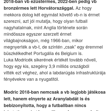
2018-ban vb ezüstérmes, 2022-ben pedig vb
Az hogy
bronzérmes lett Horvátországgal.
mekkora dolog két egymást követő vb-n is érmet
szerezni, azt jól mutatja, hogy olyan futball
nagyhatalmak, mint Anglia története során
mindössze egyszer szerzett érmet
világbajnokságon, még 1966-ban, mikor
megnyerték a vb-t, de szintén „csak” egy éremmel
büszkélkedhet Portugália és Belgium is.
Luka Modricék sikerének értékét tovább növeli,
hogy egy kis, szegény 3,9 milliós országból
vitték ezt véghez, ahol a labdarúgás infrastruktúrája
fényévekre van a nyugatitól.
Modric 2018-ban nemcsak a vb legjobb játékosa
lett, hanem elnyerte az Aranylabdát is és
bebizonyította, hogy a futballban nincs