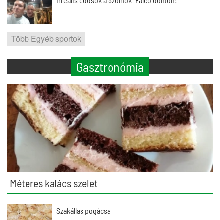
Irreális oddsok a Szolnok–Falco döntőn!
Több Egyéb sportok
Gasztronómia
Méteres kalács szelet
Szakállas pogácsa