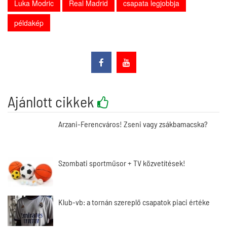
Luka Modric
Real Madrid
csapata legjobbja
példakép
Ajánlott cikkek
Arzani-Ferencváros! Zseni vagy zsákbamacska?
Szombati sportműsor + TV közvetítések!
Klub-vb: a tornán szereplő csapatok piaci értéke