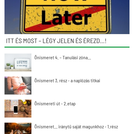
ITT ÉS MOST – LÉGY JELEN ÉS ÉREZD…!
Önismeret 4. – Tanulási zóna…
Önismeret 3. rész - a naplózás titkai
Önismereti út - 2.etap
Önismeret… iránytű saját magunkhoz - 1.rész