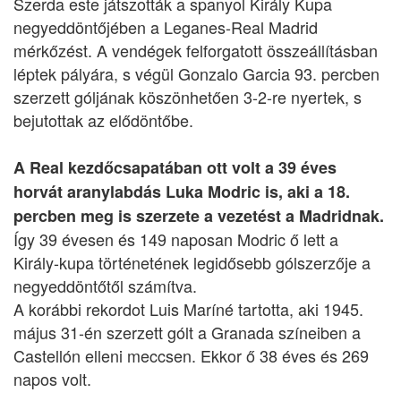
Szerda este játszották a spanyol Király Kupa
negyeddöntőjében a Leganes-Real Madrid
mérkőzést. A vendégek felforgatott összeállításban
léptek pályára, s végül Gonzalo Garcia 93. percben
szerzett góljának köszönhetően 3-2-re nyertek, s
bejutottak az elődöntőbe.
A Real kezdőcsapatában ott volt a 39 éves
horvát aranylabdás Luka Modric is, aki a 18.
percben meg is szerzete a vezetést a Madridnak.
Így 39 évesen és 149 naposan Modric ő lett a
Király-kupa történetének legidősebb gólszerzője a
negyeddöntőtől számítva.
A korábbi rekordot Luis Maríné tartotta, aki 1945.
május 31-én szerzett gólt a Granada színeiben a
Castellón elleni meccsen. Ekkor ő 38 éves és 269
napos volt.