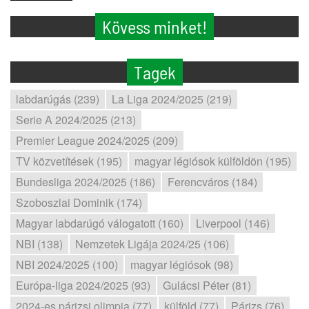
Kövess minket!
Tagek
labdarúgás (239)
La Liga 2024/2025 (219)
Serie A 2024/2025 (213)
Premier League 2024/2025 (209)
TV közvetítések (195)
magyar légiósok külföldön (195)
Bundesliga 2024/2025 (186)
Ferencváros (184)
Szoboszlai Dominik (174)
Magyar labdarúgó válogatott (160)
Liverpool (146)
NBI (138)
Nemzetek Ligája 2024/25 (106)
NBI 2024/2025 (100)
magyar légiósok (98)
Európa-liga 2024/2025 (93)
Gulácsi Péter (81)
2024-es párizsi olimpia (77)
külföld (77)
Párizs (76)