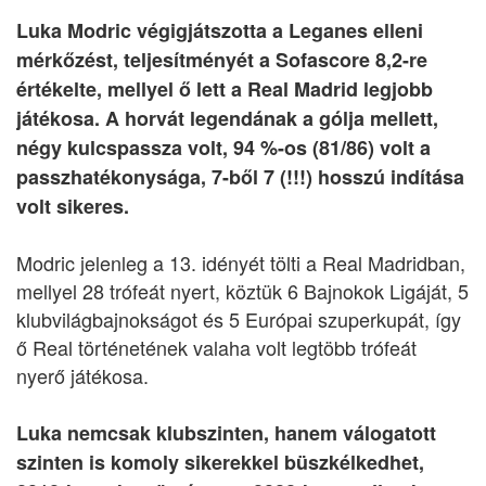
Luka Modric végigjátszotta a Leganes elleni
mérkőzést, teljesítményét a Sofascore 8,2-re
értékelte, mellyel ő lett a Real Madrid legjobb
játékosa. A horvát legendának a gólja mellett,
négy kulcspassza volt, 94 %-os (81/86) volt a
passzhatékonysága, 7-ből 7 (!!!) hosszú indítása
volt sikeres.
Modric jelenleg a 13. idényét tölti a Real Madridban,
mellyel 28 trófeát nyert, köztük 6 Bajnokok Ligáját, 5
klubvilágbajnokságot és 5 Európai szuperkupát, így
ő Real történetének valaha volt legtöbb trófeát
nyerő játékosa.
Luka nemcsak klubszinten, hanem válogatott
szinten is komoly sikerekkel büszkélkedhet,