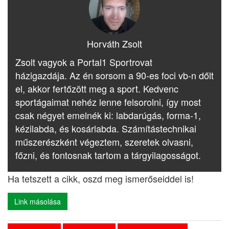
Horváth Zsolt
Zsolt vagyok a Portal1 Sportrovat
házigazdája. Az én sorsom a 90-es foci vb-n dőlt
el, akkor fertőzött meg a sport. Kedvenc
sportágaimat nehéz lenne felsorolni, így most
csak négyet emelnék ki: labdarúgás, forma-1,
kézilabda, és kosárlabda. Számítástechnikai
műszerészként végeztem, szeretek olvasni,
főzni, és fontosnak tartom a tárgyilagosságot.
Ha tetszett a cikk, oszd meg ismerőseiddel is!
Link másolása