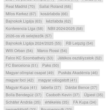
Real Madrid (70)
Sallai Roland (68)
Milos Kerkez (67)
kosárlabda (66)
Bajnokok Ligája (63)
kézilabda (62)
Konferencia Liga (58)
NBII 2024/2025 (58)
2026-os vb selejtezők (57)
Bajnokok Ligája 2024/2025 (55)
RB Leipzig (54)
Willi Orban (54)
Marco Rossi (54)
Falco KC Szombathely (53)
Játékos osztályzatok (52)
FC Barcelona (51)
Paks (50)
Magyar olimpiai csapat (49)
Puskás Akadémia (46)
magyar foci (42)
magyar válogatott (41)
Magyar Kupa (41)
tabella (37)
Dárdai Bence (37)
Bolla Bendegúz (37)
Csoboth Kevin (37)
Újpest (35)
Schäfer András (35)
értékelés (35)
FA Kupa (34)
negyeddöntő (33)
Bournemouth (33)