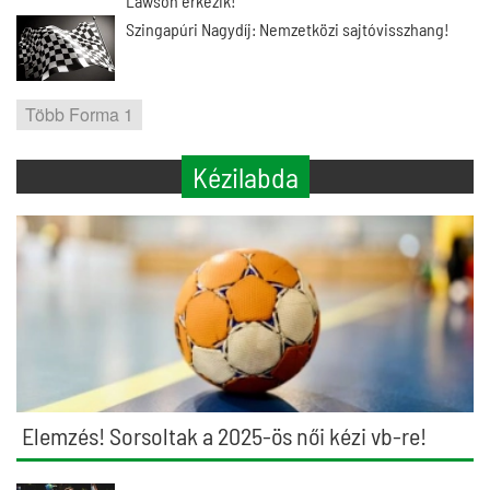
Lawson érkezik!
Szingapúri Nagydíj: Nemzetközi sajtóvisszhang!
Több Forma 1
Kézilabda
Elemzés! Sorsoltak a 2025-ös női kézi vb-re!