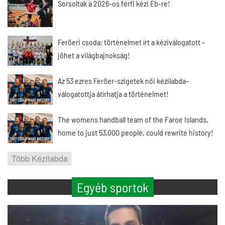
Sorsoltak a 2026-os férfi kézi Eb-re!
Feröeri csoda: történelmet írt a kéziválogatott –
jöhet a világbajnokság!
Az 53 ezres Feröer-szigetek női kézilabda-
válogatottja átírhatja a történelmet!
The womens handball team of the Faroe Islands,
home to just 53,000 people, could rewrite history!
Több Kézilabda
Egyéb sportok