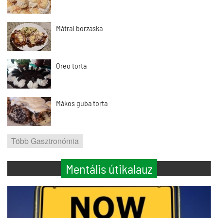
Mátrai borzaska
Oreo torta
Mákos guba torta
Több Gasztronómia
Mentális útikalauz