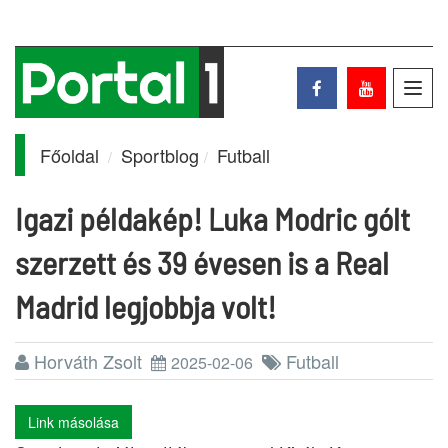
Toggl
navig
Főoldal
Sportblog
Futball
Igazi példakép! Luka Modric gólt
szerzett és 39 évesen is a Real
Madrid legjobbja volt!
Horváth Zsolt
Futball
2025-02-06
Link másolása