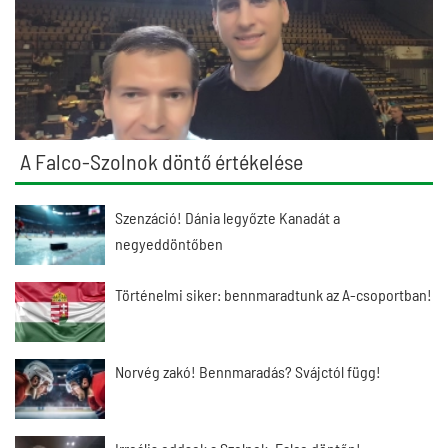
A Falco-Szolnok döntő értékelése
Szenzáció! Dánia legyőzte Kanadát a
negyeddöntőben
Történelmi siker: bennmaradtunk az A-csoportban!
Norvég zakó! Bennmaradás? Svájctól függ!