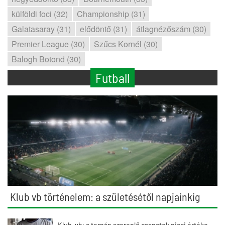
külföldi foci (32)
Championship (31)
Galatasaray (31)
elődöntő (31)
átlagnézőszám (30)
Premier League (30)
Szűcs Kornél (30)
Balogh Botond (30)
Futball
Klub vb történelem: a születésétől napjainkig
Klub-vb: a tornán szereplő csapatok piaci értéke